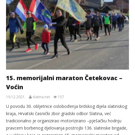
15. memorijalni maraton Četekovac –
Voćin
19.12.2021.
slatina.net
157
U povodu 30. obljetnice oslobođenja brdskog dijela slatinskog
kraja, Hrvatski časnički zbor gradski odbor Slatina, već
tradicionalno je organizirao motorizirano –pješačku hodnju
pravcem borbenog djelovanja postrojbi 136. slatinske brigade,