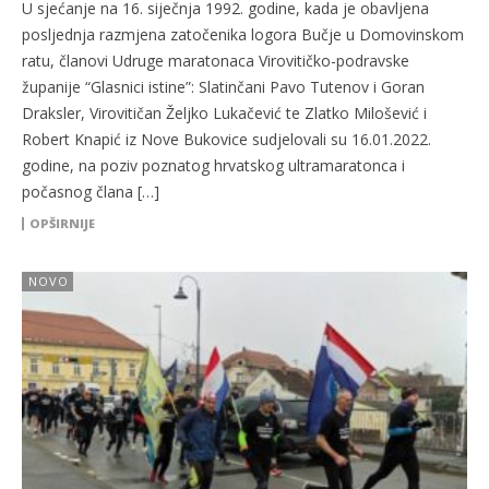
U sjećanje na 16. siječnja 1992. godine, kada je obavljena
posljednja razmjena zatočenika logora Bučje u Domovinskom
ratu, članovi Udruge maratonaca Virovitičko-podravske
županije “Glasnici istine”: Slatinčani Pavo Tutenov i Goran
Draksler, Virovitičan Željko Lukačević te Zlatko Milošević i
Robert Knapić iz Nove Bukovice sudjelovali su 16.01.2022.
godine, na poziv poznatog hrvatskog ultramaratonca i
počasnog člana […]
OPŠIRNIJE
NOVO