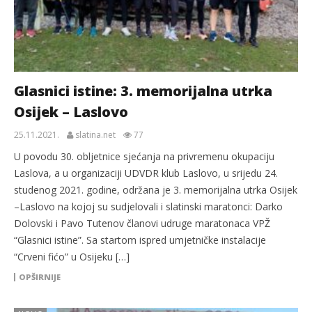
Glasnici istine: 3. memorijalna utrka
Osijek – Laslovo
25.11.2021.
slatina.net
77
U povodu 30. obljetnice sjećanja na privremenu okupaciju
Laslova, a u organizaciji UDVDR klub Laslovo, u srijedu 24.
studenog 2021. godine, održana je 3. memorijalna utrka Osijek
–Laslovo na kojoj su sudjelovali i slatinski maratonci: Darko
Dolovski i Pavo Tutenov članovi udruge maratonaca VPŽ
“Glasnici istine”. Sa startom ispred umjetničke instalacije
“Crveni fićo” u Osijeku […]
OPŠIRNIJE