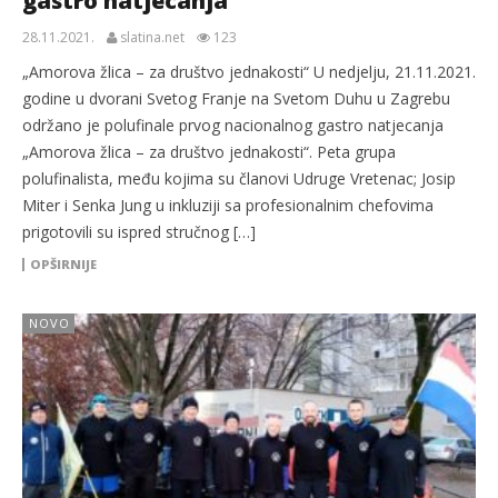
gastro natjecanja
28.11.2021.
slatina.net
123
„Amorova žlica – za društvo jednakosti“ U nedjelju, 21.11.2021.
godine u dvorani Svetog Franje na Svetom Duhu u Zagrebu
održano je polufinale prvog nacionalnog gastro natjecanja
„Amorova žlica – za društvo jednakosti“. Peta grupa
polufinalista, među kojima su članovi Udruge Vretenac; Josip
Miter i Senka Jung u inkluziji sa profesionalnim chefovima
prigotovili su ispred stručnog […]
OPŠIRNIJE
NOVO