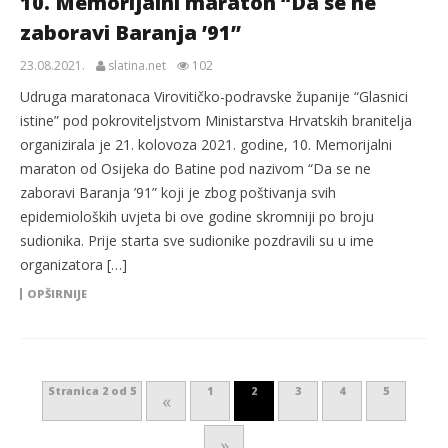
10. Memorijalni maraton “Da se ne
zaboravi Baranja ’91”
23.08.2021.
slatina.net
102
Udruga maratonaca Virovitičko-podravske županije “Glasnici
istine” pod pokroviteljstvom Ministarstva Hrvatskih branitelja
organizirala je 21. kolovoza 2021. godine, 10. Memorijalni
maraton od Osijeka do Batine pod nazivom “Da se ne
zaboravi Baranja ’91” koji je zbog poštivanja svih
epidemioloških uvjeta bi ove godine skromniji po broju
sudionika. Prije starta sve sudionike pozdravili su u ime
organizatora […]
OPŠIRNIJE
Stranica 2 od 5
1
2
3
4
5
«
»