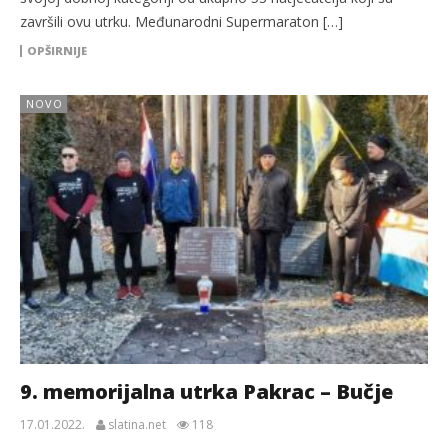
završili ovu utrku. Međunarodni Supermaraton […]
OPŠIRNIJE
NOVO
9. memorijalna utrka Pakrac – Bučje
17.01.2022.
slatina.net
118