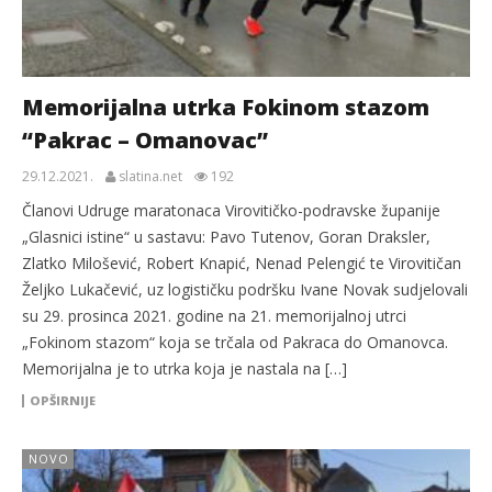
Memorijalna utrka Fokinom stazom
“Pakrac – Omanovac”
29.12.2021.
slatina.net
192
Članovi Udruge maratonaca Virovitičko-podravske županije
„Glasnici istine“ u sastavu: Pavo Tutenov, Goran Draksler,
Zlatko Milošević, Robert Knapić, Nenad Pelengić te Virovitičan
Željko Lukačević, uz logističku podršku Ivane Novak sudjelovali
su 29. prosinca 2021. godine na 21. memorijalnoj utrci
„Fokinom stazom“ koja se trčala od Pakraca do Omanovca.
Memorijalna je to utrka koja je nastala na […]
OPŠIRNIJE
NOVO