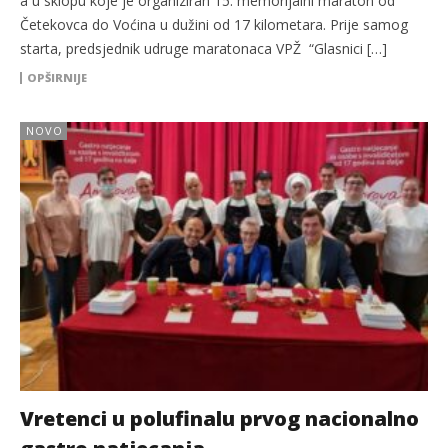
a u sklopu koje je organiziran 15. memorijalni maraton od
Četekovca do Voćina u dužini od 17 kilometara. Prije samog
starta, predsjednik udruge maratonaca VPŽ “Glasnici […]
OPŠIRNIJE
NOVO
Vretenci u polufinalu prvog nacionalno