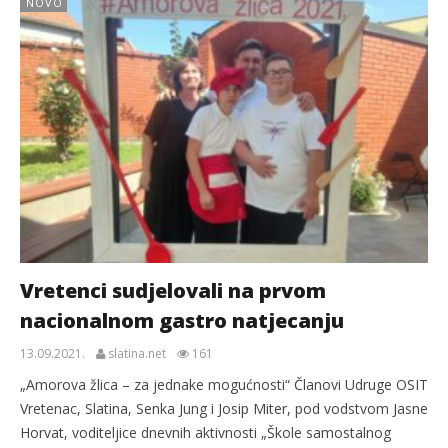
NOVO
Vretenci sudjelovali na prvom
nacionalnom gastro natjecanju
13.09.2021.
slatina.net
161
„Amorova žlica – za jednake mogućnosti“ Članovi Udruge OSIT
Vretenac, Slatina, Senka Jung i Josip Miter, pod vodstvom Jasne
Horvat, voditeljice dnevnih aktivnosti „Škole samostalnog