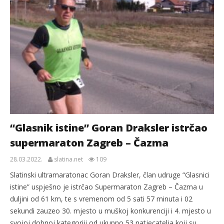
“Glasnik istine” Goran Draksler istrčao
supermaraton Zagreb – Čazma
28.03.2022.
slatina.net
109
Slatinski ultramaratonac Goran Draksler, član udruge “Glasnici
istine” uspješno je istrčao Supermaraton Zagreb – Čazma u
duljini od 61 km, te s vremenom od 5 sati 57 minuta i 02
sekundi zauzeo 30. mjesto u muškoj konkurenciji i 4. mjesto u
svojoj dobnoj kategoriji od ukupno 53 natjecatelja koji su