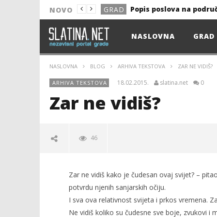
Popis poslova na podru
GRAD
NOVO
NOVO
NASLOVNA
GRAD
Astro Party
NOVO
HEP: Bez struje
GRAD
NASLOVNA
BLOG
ARHIVA TEKSTOVA
ZAR NE VIDIŠ?
NOVO
18.02.2015.
slatina.net
0
ARHIVA TEKSTOVA
NOVO
Zar ne vidiš?
KULTURA
13. akcija DDK u 2026.
GRAD
46
Prekid isporuke plina
GRAD
Od uboda insekata do 
NOVO
Zar ne vidiš?
Zar ne vidiš kako je čudesan ovaj svijet? – pita
18.02.2015.
Popis poslova na podru
GRAD
slatina.net
potvrdu njenih sanjarskih očiju.
I sva ova relativnost svijeta i prkos vremena. Za
Ne vidiš koliko su čudesne sve boje, zvukovi i mi