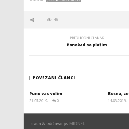
46
PREDHODNI ČLANAK
Ponekad se plašim
POVEZANI ČLANCI
Puno vas volim
Bosna, ze
21.05.2019.
0
14.03.2019.
slatina.net
Izrada & održavanje:
MIDNEL