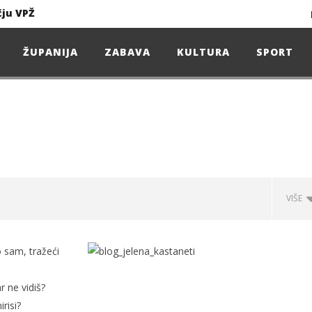
čju VPŽ
Ljeto donosi bezbrižnu igru, ali i zdravstvene izazove
ŽUPANIJA
ZABAVA
KULTURA
SPORT
Projekcija filma – SPIDER-MAN: Novo doba
Poduzetnička oluja: Priča o braći koja su u samo osam godina osvojila tržište
4. Oluja Jazz Fest donosi dvije večeri vrhunskog jazza
VIŠE
sunčanice
o sam, tražeći
čju VPŽ
r ne vidiš?
risi?