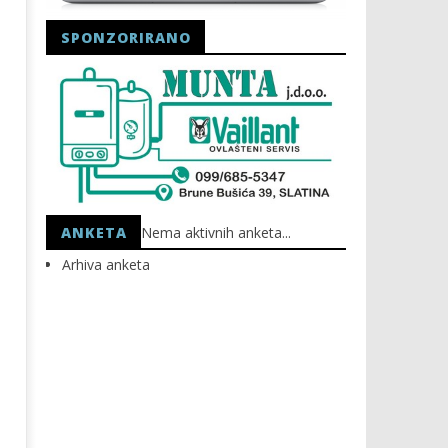
SPONZORIRANO
Astro Party
HEP: Bez struje
18.02.2015.
18.02.2015.
slatina.net
slatina.net
ANKETA
Nema aktivnih anketa...
Arhiva anketa