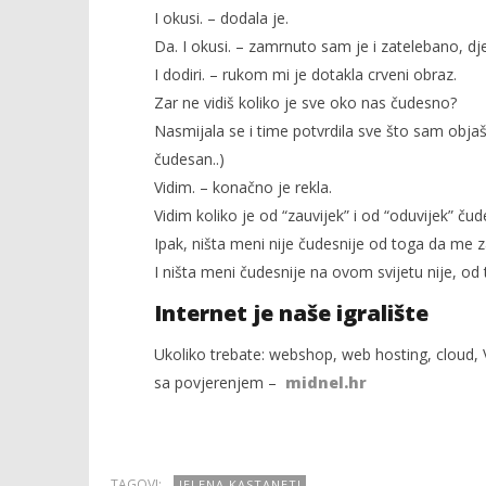
I okusi. – dodala je.
Da. I okusi. – zamrnuto sam je i zatelebano, d
I dodiri. – rukom mi je dotakla crveni obraz.
Popis po
Zar ne vidiš koliko je sve oko nas čudesno?
18.02.2015.
Nasmijala se i time potvrdila sve što sam objaš
slatina.ne
čudesan..)
Vidim. – konačno je rekla.
Vidim koliko je od “zauvijek” i od “oduvijek” čud
Ipak, ništa meni nije čudesnije od toga da me z
I ništa meni čudesnije na ovom svijetu nije, o
Internet je naše igralište
Ukoliko trebate: webshop, web hosting, cloud, V
sa povjerenjem –
midnel.hr
TAGOVI:
JELENA KASTANETI