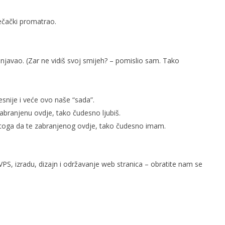
ječački promatrao.
slova na području VPŽ
Ljeto donosi bezbrižnu igru, ali
i zdravstvene izazove
njavao. (Zar ne vidiš svoj smijeh? – pomislio sam. Tako
t
18.02.2015.
slatina.net
esnije i veće ovo naše “sada”.
abranjenu ovdje, tako čudesno ljubiš.
d toga da te zabranjenog ovdje, tako čudesno imam.
PS, izradu, dizajn i održavanje web stranica – obratite nam se