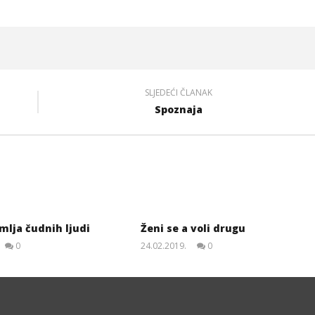
SLJEDEĆI ČLANAK
Spoznaja
mlja čudnih ljudi
Ženi se a voli drugu
0
24.02.2019.
0
slatina.net
slatina.net