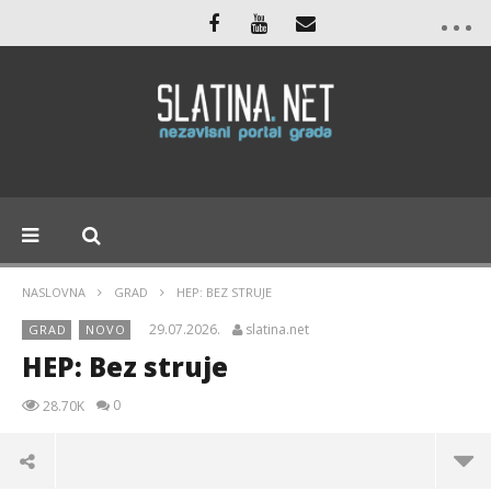
NASLOVNA
GRAD
HEP: BEZ STRUJE
29.07.2026.
slatina.net
GRAD
NOVO
HEP: Bez struje
0
28.70K