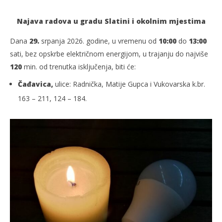
Najava radova u gradu Slatini i okolnim mjestima
Dana
29.
srpanja 2026. godine, u vremenu od
10:00
do
13:00
sati, bez opskrbe električnom energijom, u trajanju do najviše
120
min. od trenutka isključenja, biti će:
Čađavica,
ulice: Radnička, Matije Gupca i Vukovarska k.br.
163 – 211, 124 – 184.
TRENUTNO OTVORENO
HEP: Bez struje
Po
29.07.2026.
29.
slatina.net
s