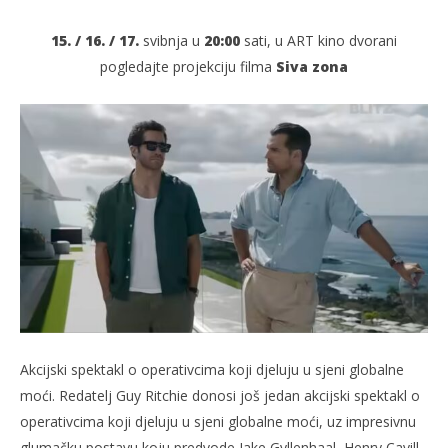
15. / 16. / 17.
svibnja u
20:00
sati, u ART kino dvorani
pogledajte projekciju filma
Siva zona
TRENUTNO OTVORENO
Siva zona
Po
15.05.2026.
15.
slatina.net
s
Akcijski spektakl o operativcima koji djeluju u sjeni globalne
moći. Redatelj Guy Ritchie donosi još jedan akcijski spektakl o
operativcima koji djeluju u sjeni globalne moći, uz impresivnu
glumačku postavu koju predvode Jake Gyllenhaal, Henry Cavill,