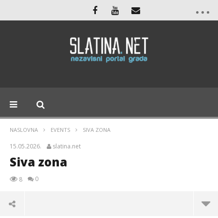
NASLOVNA
EVENTS
SIVA ZONA
15.05.2026.
slatina.net
Siva zona
0
8