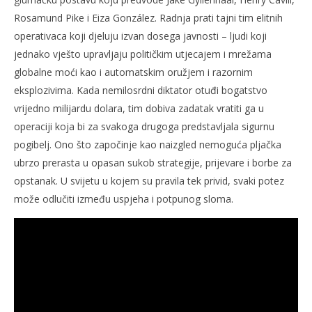
Rosamund Pike i Eiza González. Radnja prati tajni tim elitnih
operativaca koji djeluju izvan dosega javnosti – ljudi koji
jednako vješto upravljaju političkim utjecajem i mrežama
globalne moći kao i automatskim oružjem i razornim
eksplozivima. Kada nemilosrdni diktator otuđi bogatstvo
vrijedno milijardu dolara, tim dobiva zadatak vratiti ga u
operaciji koja bi za svakoga drugoga predstavljala sigurnu
pogibelj. Ono što započinje kao naizgled nemoguća pljačka
ubrzo prerasta u opasan sukob strategije, prijevare i borbe za
opstanak. U svijetu u kojem su pravila tek privid, svaki potez
može odlučiti između uspjeha i potpunog sloma.