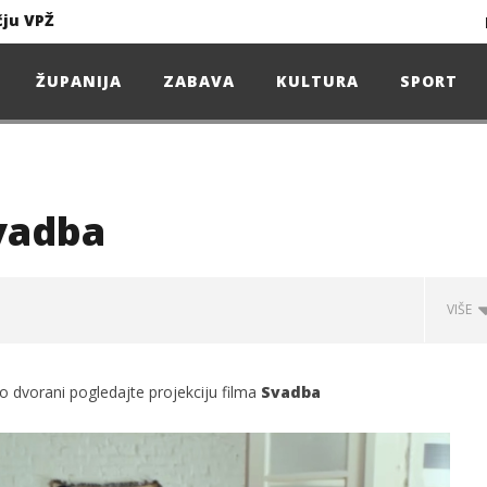
čju VPŽ
Ljeto donosi bezbrižnu igru, ali i zdravstvene izazove
ŽUPANIJA
ZABAVA
KULTURA
SPORT
Projekcija filma – SPIDER-MAN: Novo doba
Poduzetnička oluja: Priča o braći koja su u samo osam godina osvojila tržište
Svadba
4. Oluja Jazz Fest donosi dvije večeri vrhunskog jazza
VIŠE
sunčanice
no dvorani pogledajte projekciju filma
Svadba
čju VPŽ