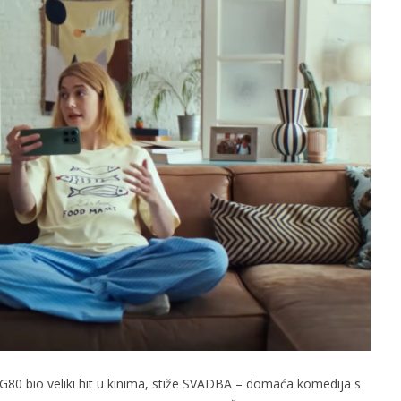
slova na području VPŽ
Ljeto donosi bezbrižnu igru, ali
i zdravstvene izazove
t
13.05.2026.
slatina.net
e ZG80 bio veliki hit u kinima, stiže SVADBA – domaća komedija s