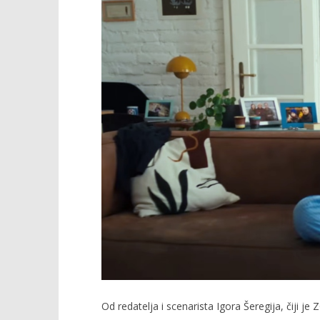
TRENUTNO OTVORENO
Projekcija filma: Svadba
Popis po
13.05.2026.
13.05.2026.
slatina.net
slatina.ne
Od redatelja i scenarista Igora Šeregija, čiji j