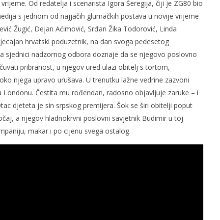
ijeme. Od redatelja i scenarista Igora Šeregija, čiji je ZG80 bio
edija s jednom od najjačih glumačkih postava u novije vrijeme
tević Žugić, Dejan Aćimović, Srđan Žika Todorović, Linda
tjecajan hrvatski poduzetnik, na dan svoga pedesetog
a sjednici nadzornog odbora doznaje da se njegovo poslovno
vati pribranost, u njegov ured ulazi obitelj s tortom,
oko njega upravo urušava. U trenutku lažne vedrine zazvoni
ca u Londonu. Čestita mu rođendan, radosno objavljuje zaruke – i
ac djeteta je sin srpskog premijera. Šok se širi obitelji poput
očaj, a njegov hladnokrvni poslovni savjetnik Budimir u toj
kompaniju, makar i po cijenu svega ostalog.