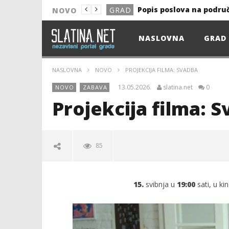
Popis poslova na podru
GRAD
NOVO
NOVO
NASLOVNA
GRAD
Astro Party
NOVO
HEP: Bez struje
GRAD
NASLOVNA
NOVO
PROJEKCIJA FILMA: SVADBA
NOVO
13.05.2026.
slatina.net
0
NOVO
ZABAVA
NOVO
Projekcija filma: 
KULTURA
13. akcija DDK u 2026.
GRAD
85
Prekid isporuke plina
GRAD
Od uboda insekata do 
NOVO
15.
svibnja u
19:00
sati, u ki
Popis poslova na podru
GRAD