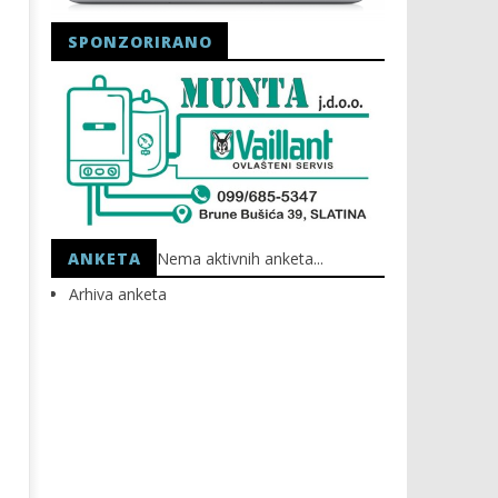
SPONZORIRANO
Astro Party
HEP: Bez struje
13.05.2026.
13.05.2026.
slatina.net
slatina.net
ANKETA
Nema aktivnih anketa...
Arhiva anketa