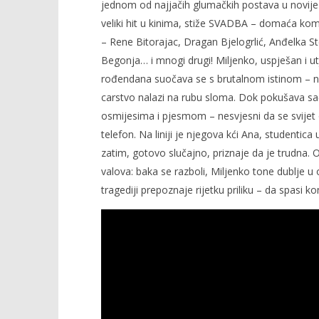
jednom od najjačih glumačkih postava u novije vr
veliki hit u kinima, stiže SVADBA – domaća kom
– Rene Bitorajac, Dragan Bjelogrlić, Anđelka S
Begonja… i mnogi drugi! Miljenko, uspješan i u
rođendana suočava se s brutalnom istinom – n
carstvo nalazi na rubu sloma. Dok pokušava saču
osmijesima i pjesmom – nesvjesni da se svijet 
telefon. Na liniji je njegova kći Ana, studenti
zatim, gotovo slučajno, priznaje da je trudna. Ot
valova: baka se razboli, Miljenko tone dublje u 
tragediji prepoznaje rijetku priliku – da spasi 