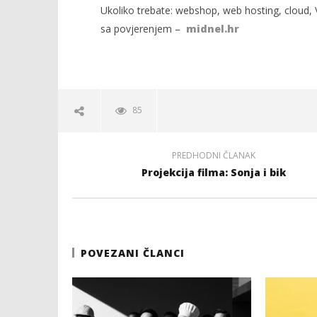
Ukoliko trebate: webshop, web hosting, cloud, V
sa povjerenjem –
midnel.hr
85
PREDHODNI ČLANAK
Projekcija filma: Sonja i bik
POVEZANI ČLANCI