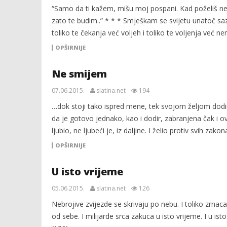
“Samo da ti kažem, mišu moj pospani. Kad poželiš neko
zato te budim..” * * * Smješkam se svijetu unatoč saz
toliko te čekanja već voljeh i toliko te voljenja već 
OPŠIRNIJE
Ne smijem
07.06.2015.
slatina.net
194
…dok stoji tako ispred mene, tek svojom željom dodir
da je gotovo jednako, kao i dodir, zabranjena čak i o
ljubio, ne ljubeći je, iz daljine. I želio protiv svih zako
OPŠIRNIJE
U isto vrijeme
05.06.2015.
slatina.net
126
Nebrojive zvijezde se skrivaju po nebu. I toliko zrnaca
od sebe. I milijarde srca zakuca u isto vrijeme. I u isto 