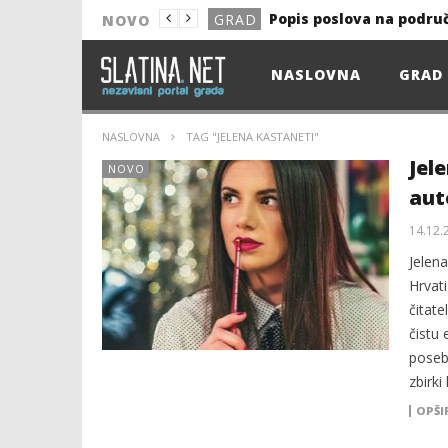
Popis poslova na podru
GRAD
NOVO
NOVO
NASLOVNA
GRAD
Astro Party
NOVO
HEP: Bez struje
GRAD
NASLOVNA
TAG "JELENA KASTANETI"
NOVO
Jel
NOVO
aut
NOVO
KULTURA
14.12.
Jelen
13. akcija DDK u 2026.
GRAD
Hrvati
Prekid isporuke plina
GRAD
čitate
Od uboda insekata do 
čistu
NOVO
poseb
Popis poslova na podru
GRAD
zbirki
OPŠI