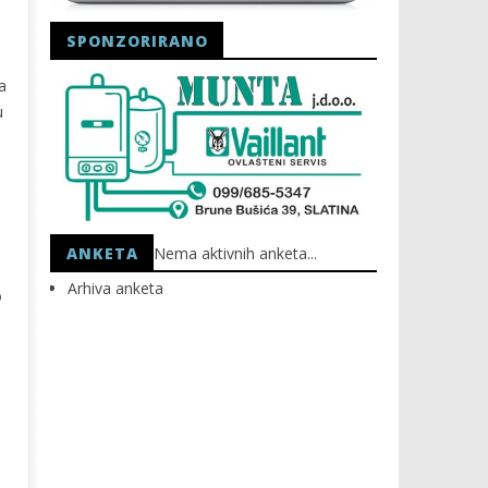
SPONZORIRANO
a
u
ANKETA
Nema aktivnih anketa...
Arhiva anketa
o