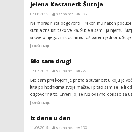
Jelena Kastaneti: Šutnja
07.08.2015.
slatina.net
395
Ne moraš ništa odgovoriti – rekoh mu nakon poduže š
šutnja zna biti tako velika. Šutjela sam i ja njemu. Š
snove o njegovim dodirima, još barem jednom. Šutje
OPŠIRNIJE
Bio sam drugi
17.07.2015.
slatina.net
227
Bio sam prvi kojem je priznala stvarnost u koju je v
luta po hodnicima svoje mašte. I pitao sam se je li od
odgovor na to. Crveni joj se ruž odavno obrisao sa us
OPŠIRNIJE
Iz dana u dan
11.06.2015.
slatina.net
190