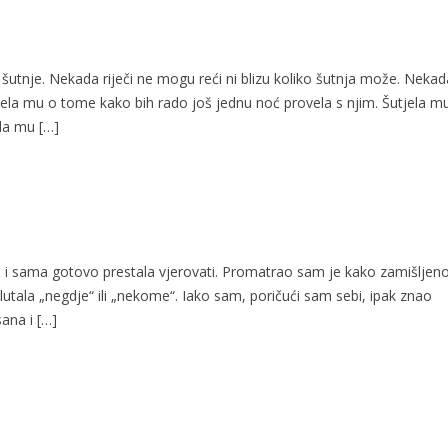
utnje. Nekada riječi ne mogu reći ni blizu koliko šutnja može. Nekad
utjela mu o tome kako bih rado još jednu noć provela s njim. Šutjela m
la mu […]
eć i sama gotovo prestala vjerovati. Promatrao sam je kako zamišljen
lutala „negdje“ ili „nekome“. Iako sam, poričući sam sebi, ipak znao
ana i […]