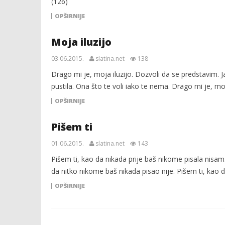
(126)
OPŠIRNIJE
Moja iluzijo
03.06.2015.
slatina.net
138
Drago mi je, moja iluzijo. Dozvoli da se predstavim. Ja
pustila. Ona što te voli iako te nema. Drago mi je, mo
OPŠIRNIJE
Pišem ti
01.06.2015.
slatina.net
143
Pišem ti, kao da nikada prije baš nikome pisala nisam. 
da nitko nikome baš nikada pisao nije. Pišem ti, kao d
OPŠIRNIJE