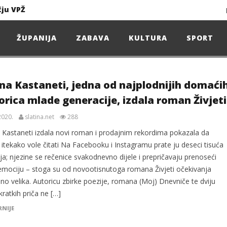
čju VPŽ
Ljeto donosi bezbrižnu igru, ali i zdravstvene izazove
ŽUPANIJA
ZABAVA
KULTURA
SPORT
Projekcija filma – SPIDER-MAN: Novo doba
ena Kastaneti, jedna od najplodnijih domaći
orica mlade generacije, izdala roman Živjeti
Poduzetnička oluja: Priča o braći koja su u samo osam godina osvojila tržište
4. Oluja Jazz Fest donosi dvije večeri vrhunskog jazza
2020.
slatina.net
288
a Kastaneti izdala novi roman i prodajnim rekordima pokazala da
 itekako vole čitati Na Facebooku i Instagramu prate ju deseci tisuća
lja; njezine se rečenice svakodnevno dijele i prepričavaju prenoseći
sunčanice
 emociju – stoga su od novootisnutoga romana Živjeti očekivanja
no velika. Autoricu zbirke poezije, romana (Moj) Dnevniče te dviju
čju VPŽ
 kratkih priča ne […]
RNIJE