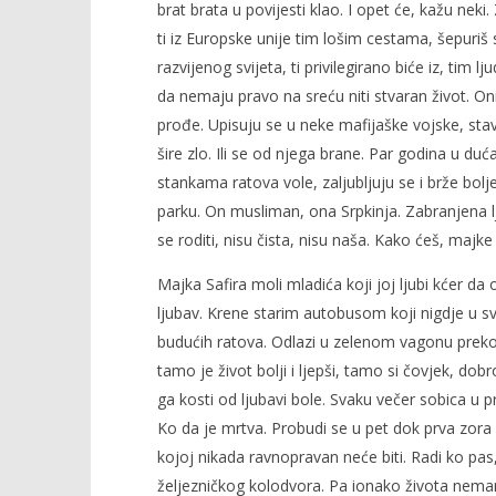
brat brata u povijesti klao. I opet će, kažu neki
ti iz Europske unije tim lošim cestama, šepuriš s
razvijenog svijeta, ti privilegirano biće iz, tim 
da nemaju pravo na sreću niti stvaran život. Oni 
prođe. Upisuju se u neke mafijaške vojske, st
šire zlo. Ili se od njega brane. Par godina u du
stankama ratova vole, zaljubljuju se i brže bolj
parku. On musliman, ona Srpkinja. Zabranjena l
se roditi, nisu čista, nisu naša. Kako ćeš, majke 
Majka Safira moli mladića koji joj ljubi kćer da 
ljubav. Krene starim autobusom koji nigdje u sv
budućih ratova. Odlazi u zelenom vagonu preko Z
tamo je život bolji i ljepši, tamo si čovjek, dobr
ga kosti od ljubavi bole. Svaku večer sobica u 
Ko da je mrtva. Probudi se u pet dok prva zora
kojoj nikada ravnopravan neće biti. Radi ko pa
željezničkog kolodvora. Pa ionako života nemam