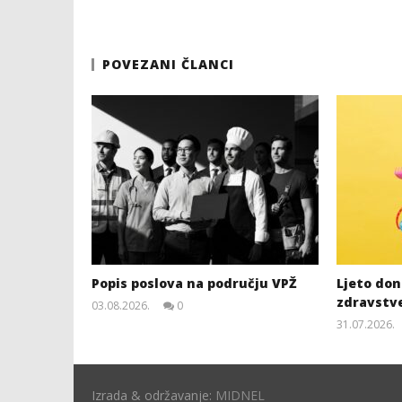
POVEZANI ČLANCI
Popis poslova na području VPŽ
Ljeto dono
zdravstv
03.08.2026.
0
slatina.net
31.07.2026.
Izrada & održavanje:
MIDNEL