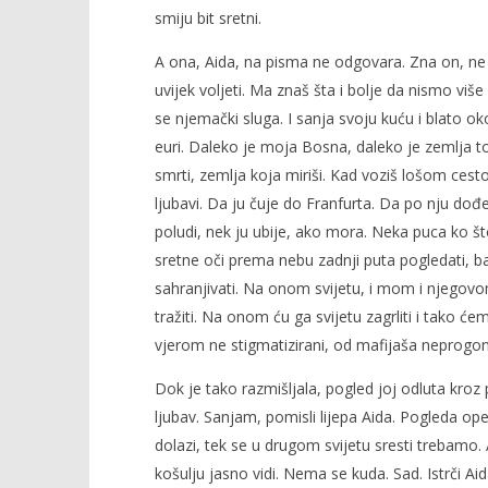
smiju bit sretni.
A ona, Aida, na pisma ne odgovara. Zna on, ne s
uvijek voljeti. Ma znaš šta i bolje da nismo viš
se njemački sluga. I sanja svoju kuću i blato o
euri. Daleko je moja Bosna, daleko je zemlja top
smrti, zemlja koja miriši. Kad voziš lošom cest
ljubavi. Da ju čuje do Franfurta. Da po nju do
poludi, nek ju ubije, ako mora. Neka puca ko što
sretne oči prema nebu zadnji puta pogledati, ba
sahranjivati. Na onom svijetu, i mom i njegov
tražiti. Na onom ću ga svijetu zagrliti i tako ćem
vjerom ne stigmatizirani, od mafijaša neprogonj
Dok je tako razmišljala, pogled joj odluta kro
ljubav. Sanjam, pomisli lijepa Aida. Pogleda op
dolazi, tek se u drugom svijetu sresti trebamo. 
košulju jasno vidi. Nema se kuda. Sad. Istrči Aid