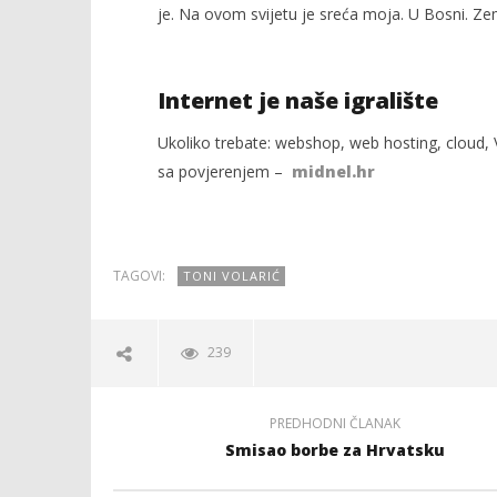
je. Na ovom svijetu je sreća moja. U Bosni. Zemlj
Internet je naše igralište
Ukoliko trebate: webshop, web hosting, cloud, V
sa povjerenjem –
midnel.hr
TAGOVI:
TONI VOLARIĆ
239
PREDHODNI ČLANAK
Smisao borbe za Hrvatsku