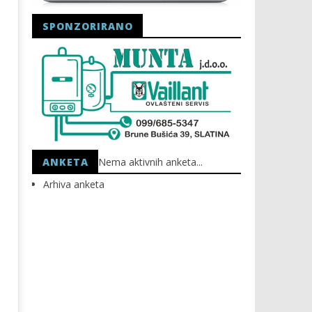
SPONZORIRANO
Astro Party
HEP: Bez struje
14.03.2019.
14.03.2019.
slatina.net
slatina.net
ANKETA
Nema aktivnih anketa...
Arhiva anketa