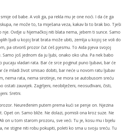
mije od babe. A voli ga, pa rekla mu je one noći. I da će ga
e skupa, ne može to, ta miješana veza, kakav bi to brak bio. Tješi
ko nje. Ovdje u Njemačkoj niti blata nema, jebem ti sunce. Samo
lih ljudi u kojoj brat brata može ubiti, zemlja u kojoj se voli do
om, pa otvoriš prozor čut ćeš pjesmu. To Aida pjeva svojoj
đe. Samo još jednom da ju ljubi, onako oko uha. Pa nek babo
 pucaju vladari rata. Bar će srce poginut puno ljubavi, bar će
r će mladi život smisao dobiti, bar neće u novom ratu ljubav
om, nema rata, nema sirotinje, ne mora se autobusom sreću
o ostati zauvijek. Zagrljeni, neobilježeni, neosuđivani, čisti,
eni. Sretni.
z prozor. Neuređenim putem prema kući se penje on. Njezina
et. Opet on. Samo bliže. Ne dolazi, pomisli ona kroz suze. Ne
Ali on u tom starom prozoru, sve veći. Tu je, kosu mu i bijelu
a, ne stigne niti robu pokupiti, poleti ko srna u svoju sreću. Tu