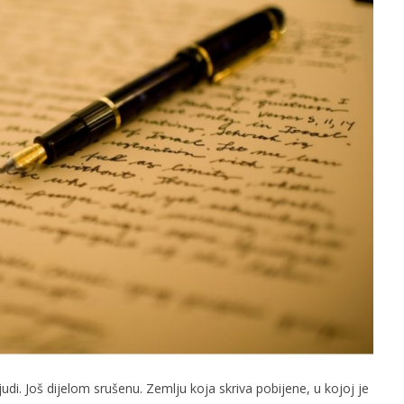
slova na području VPŽ
Ljeto donosi bezbrižnu igru, ali
i zdravstvene izazove
t
14.03.2019.
slatina.net
di. Još dijelom srušenu. Zemlju koja skriva pobijene, u kojoj je