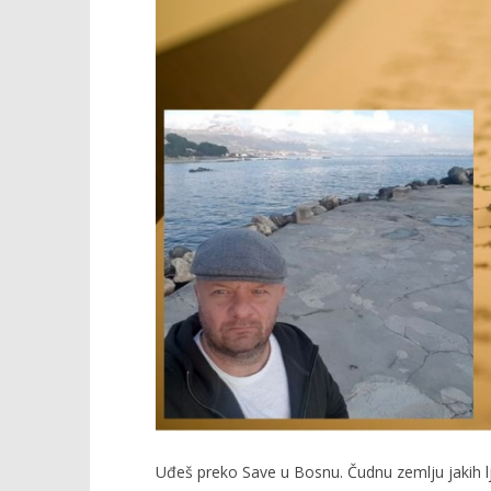
Popis po
14.03.2019.
slatina.ne
Uđeš preko Save u Bosnu. Čudnu zemlju jakih lju