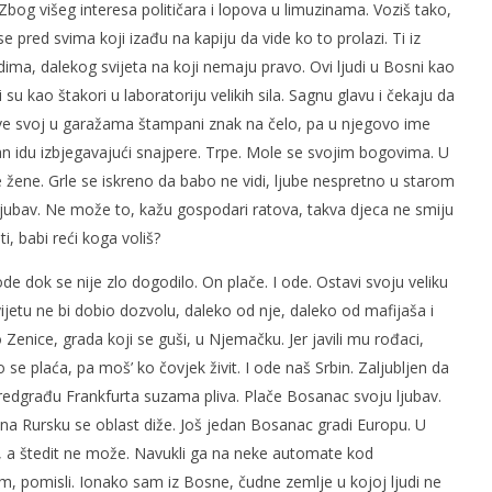
. Zbog višeg interesa političara i lopova u limuzinama. Voziš tako,
e pred svima koji izađu na kapiju da vide ko to prolazi. Ti iz
ljudima, dalekog svijeta na koji nemaju pravo. Ovi ljudi u Bosni kao
su kao štakori u laboratoriju velikih sila. Sagnu glavu i čekaju da
ave svoj u garažama štampani znak na čelo, pa u njegovo ime
ćan idu izbjegavajući snajpere. Trpe. Mole se svojim bogovima. U
e žene. Grle se iskreno da babo ne vidi, ljube nespretno u starom
jubav. Ne može to, kažu gospodari ratova, takva djeca ne smiju
ti, babi reći koga voliš?
ode dok se nije zlo dogodilo. On plače. I ode. Ostavi svoju veliku
ijetu ne bi dobio dozvolu, daleko od nje, daleko od mafijaša i
enice, grada koji se guši, u Njemačku. Jer javili mu rođaci,
o se plaća, pa moš’ ko čovjek živit. I ode naš Srbin. Zaljubljen da
predgrađu Frankfurta suzama pliva. Plače Bosanac svoju ljubav.
 na Rursku se oblast diže. Još jedan Bosanac gradi Europu. U
s, a štedit ne može. Navukli ga na neke automate kod
, pomisli. Ionako sam iz Bosne, čudne zemlje u kojoj ljudi ne