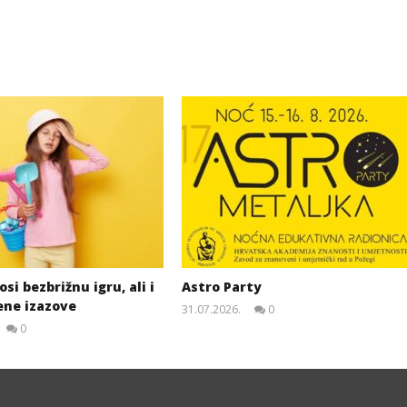
si bezbrižnu igru, ali i
Astro Party
ene izazove
31.07.2026.
0
slatina.net
0
slatina.net