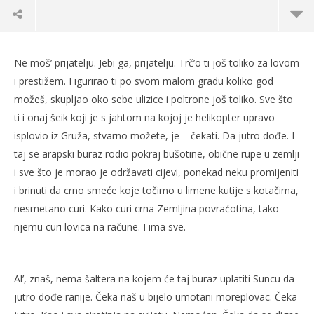
Ne moš’ Suncu platit da jutro dođe ranije
Ne moš’ prijatelju. Jebi ga, prijatelju. Trč’o ti još toliko za lovom
05.09.2017.
i prestižem. Figurirao ti po svom malom gradu koliko god
slatina.net
možeš, skupljao oko sebe ulizice i poltrone još toliko. Sve što
ti i onaj šeik koji je s jahtom na kojoj je helikopter upravo
isplovio iz Gruža, stvarno možete, je – čekati. Da jutro dođe. I
taj se arapski buraz rodio pokraj bušotine, obične rupe u zemlji
i sve što je morao je održavati cijevi, ponekad neku promijeniti
i brinuti da crno smeće koje točimo u limene kutije s kotačima,
nesmetano curi. Kako curi crna Zemljina povraćotina, tako
njemu curi lovica na račune. I ima sve.
Po
05.
Al’, znaš, nema šaltera na kojem će taj buraz uplatiti Suncu da
s
jutro dođe ranije. Čeka naš u bijelo umotani moreplovac. Čeka