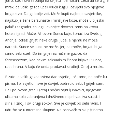
jutro. Kao i sva sirotinja na svijetu. Nemoćan. Čeka da se digne
mrak, da veliki gazda upali vruću kuglu i osvijetli svo njegovo
bogatstvo. Da ga bolje vidi. Može kupit najbolje savjetnike,
najskuplje žene baršunaste i mirišljave kože, može u pijesku
palaču sagraditi, snijeg u dvorište dovesti, tenis na krovu
hotela igrati. Može. Ali ovom Suncu koje, tonući iza Svetog
Andrije, odlazi grijati neke druge ljude, e njemu ne može
narediti. Sunce se kupit ne može. Jer, da može, bogati bi ga
samo sebi uzeli. Da im grije razmažene guzice, da
fotosintezom, kao nekim seksualnim činom biljaka i Sunca,
rade hranu. A koju će onda prodavati sirotinji. Onoj u mraku.
E zato je veliki gazda svima dao svjetlo, još tamo, na početku
pisma. I bi svjetlo. I sve je čovjek podredio sebi. I grijeh sam.
Pa i po ovom gradu šetaju noćas tajni ljubavnici, njegovim
ulicama kola zabranjena i društveno neprihvatljiva strast. I
slina. I znoj. I svi drugi sokovi. Sve je čovjek po sebi radio. I
udružio se u interesne skupine. Na osnivačkim skupštinama