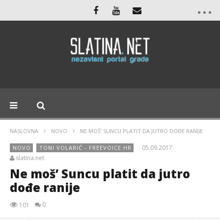
NASLOVNA
NOVO
NE MOŠ’ SUNCU PLATIT DA JUTRO DOĐE RANIJE
05.09.2017.
NOVO
TONI VOLARIĆ - FREEVOICE.HR
slatina.net
Ne moš’ Suncu platit da jutro
dođe ranije
0
101