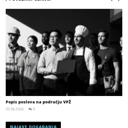
Popis poslova na području VPŽ
03.08.2026.
0
slatina.net
NAJAVE DOGAĐANJA