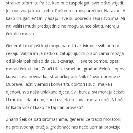
stranke oformio. Pa će, kao one raspolagati svime što vrijedi.
Jer one znaju kako treba. Pošteno i transparentno. Naravno. A
kako drugačije? Oni vladaju i sve su podredili sebi i svojima. Ali
niti veliki i mudri predsjednici ne mogu Sunce platiti. Moraju
čekati u mraku.
Generali i mafijaši koji mogu narediti aktiviranje svih bombi,
čekaju. Valjda im je netko u zatupljujućim praonicama mozga
od škola ipak rekao da će, aktiviraju li i sve te bombe, opet
morati čekati dan. Znači i šeik i smetlar i gradonačelnik i lopov,
kurva i loša novinarka, stranački poslušnik i čuvar opreme iz
Dubrave, lažni vjernici i konvertiti, doktori i suci, majke i
djedovi, sva naša uplakana djeca. Svi, buraz, svi moraju čekati.
U mraku. I da bi dan, kao i uvijek do sada, morao doći. A hoće
li? Ikada više? I kako će taj dan provesti?
Znam! Šeik će dati siromašnima, generali će tražiti moratorij
na proizvodnju oružja, gradonačelnici neće uzimati provizije,