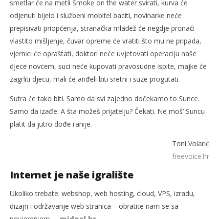
smetlar će na metli Smoke on the water svirati, kurva će
odjenuti bijelo i službeni mobitel baciti, novinarke neće
prepisivati priopćenja, stranačka mladež će negdje pronaći
vlastito mišljenje, čuvar opreme će vratiti što mu ne pripada,
vjernici će opraštati, doktori neće uvjetovati operaciju naše
djece novcem, suci neće kupovati pravosudne ispite, majke će
zagrliti djecu, mali će anđeli biti sretni i suze progutati.
Sutra će tako biti. Samo da svi zajedno dočekamo to Sunce.
Samo da izađe. A šta možeš prijatelju? Čekati. Ne moš’ Suncu
platit da jutro dođe ranije.
Toni Volarić
freevoice.hr
Internet je naše igralište
Ukoliko trebate: webshop, web hosting, cloud, VPS, izradu,
dizajn i održavanje web stranica – obratite nam se sa
povjerenjem –
midnel.hr