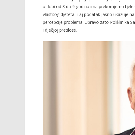
u dobi od 8 do 9 godina ima prekomjernu tjel
vlastitog djeteta. Taj podatak jasno ukazuje na
percepcije problema. Upravo zato Poliklinika Sal
TRENUTNO OTVORENO
i dječjoj pretilosti.
Više od trećine djece ima
Popis po
prekomjernu tjelesnu masu
11.06.2026.
slatina.ne
11.06.2026.
slatina.net