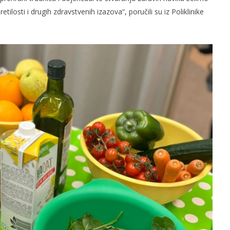
tilosti i drugih zdravstvenih izazova“, poručili su iz Poliklinike