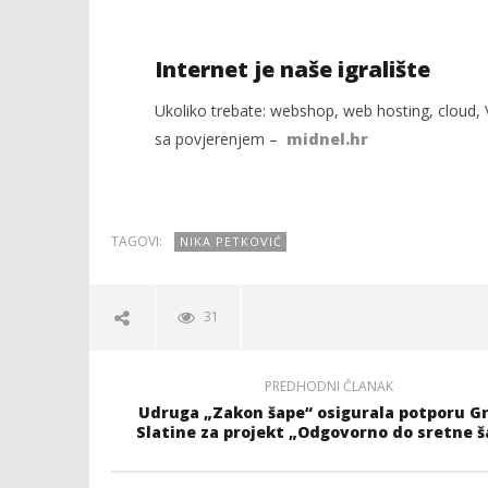
Internet je naše igralište
Ukoliko trebate: webshop, web hosting, cloud, V
sa povjerenjem –
midnel.hr
TAGOVI:
NIKA PETKOVIĆ
31
PREDHODNI ČLANAK
Udruga „Zakon šape“ osigurala potporu G
Slatine za projekt „Odgovorno do sretne š