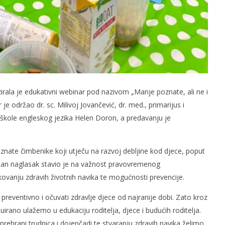
izirala je edukativni webinar pod nazivom „Manje poznate, ali ne i
je održao dr. sc. Milivoj Jovančević, dr. med., primarijus i
 iz škole engleskog jezika Helen Doron, a predavanju je
oznate čimbenike koji utječu na razvoj debljine kod djece, poput
seban naglasak stavio je na važnost pravovremenog
kovanju zdravih životnih navika te mogućnosti prevencije.
ti preventivno i očuvati zdravlje djece od najranije dobi. Zato kroz
irano ulažemo u edukaciju roditelja, djece i budućih roditelja.
prehrani trudnica i dojenčadi te stvaranju zdravih navika želimo