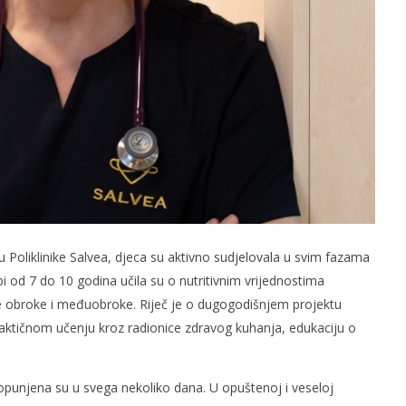
u Poliklinike Salvea, djeca su aktivno sudjelovala u svim fazama
i od 7 do 10 godina učila su o nutritivnim vrijednostima
e obroke i međuobroke. Riječ je o dugogodišnjem projektu
aktičnom učenju kroz radionice zdravog kuhanja, edukaciju o
 popunjena su u svega nekoliko dana. U opuštenoj i veseloj