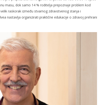
esnu masu, dok samo 14 % roditelja prepoznaje problem kod
 velik raskorak između stvarnog zdravstvenog stanja i
vea nastavlja organizirati praktične edukacije o zdravoj prehrani
slova na području VPŽ
Ljeto donosi bezbrižnu igru, ali
i zdravstvene izazove
t
11.06.2026.
slatina.net