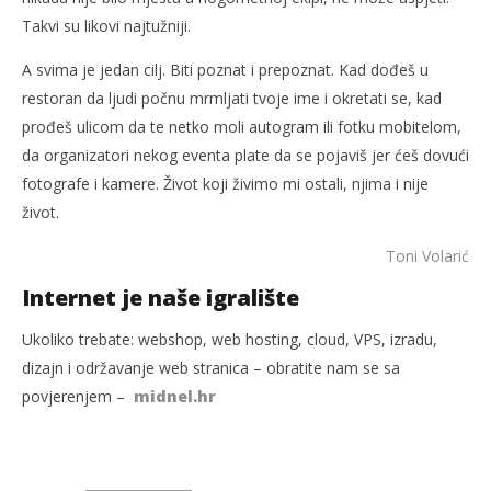
Takvi su likovi najtužniji.
A svima je jedan cilj. Biti poznat i prepoznat. Kad dođeš u
restoran da ljudi počnu mrmljati tvoje ime i okretati se, kad
prođeš ulicom da te netko moli autogram ili fotku mobitelom,
da organizatori nekog eventa plate da se pojaviš jer ćeš dovući
fotografe i kamere. Život koji živimo mi ostali, njima i nije
život.
Toni Volarić
Internet je naše igralište
Ukoliko trebate: webshop, web hosting, cloud, VPS, izradu,
dizajn i održavanje web stranica – obratite nam se sa
povjerenjem –
midnel.hr