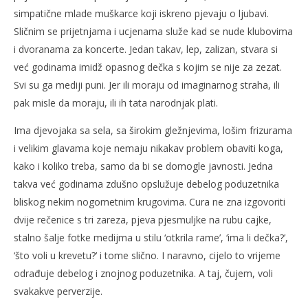
s
simpatične mlade muškarce koji iskreno pjevaju o ljubavi.
Sličnim se prijetnjama i ucjenama služe kad se nude klubovima
i dvoranama za koncerte. Jedan takav, lep, zalizan, stvara si
već godinama imidž opasnog dečka s kojim se nije za zezat.
Svi su ga mediji puni. Jer ili moraju od imaginarnog straha, ili
pak misle da moraju, ili ih tata narodnjak plati.
Ima djevojaka sa sela, sa širokim gležnjevima, lošim frizurama
i velikim glavama koje nemaju nikakav problem obaviti koga,
kako i koliko treba, samo da bi se domogle javnosti. Jedna
takva već godinama zdušno opslužuje debelog poduzetnika
bliskog nekim nogometnim krugovima. Cura ne zna izgovoriti
dvije rečenice s tri zareza, pjeva pjesmuljke na rubu cajke,
stalno šalje fotke medijma u stilu ‘otkrila rame’, ‘ima li dečka?’,
‘što voli u krevetu?’ i tome slično. I naravno, cijelo to vrijeme
odrađuje debelog i znojnog poduzetnika. A taj, čujem, voli
svakakve perverzije.