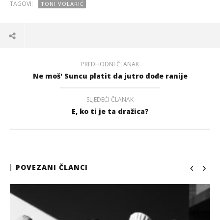
TAGOVI:
TONI VOLARIĆ
PREDHODNI ČLANAK
Ne moš' Suncu platit da jutro dođe ranije
SLJEDEĆI ČLANAK
E, ko ti je ta dražica?
POVEZANI ČLANCI