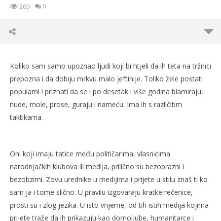
0
260
Obavljala je debelog poduzetnika da bi bila
Koliko sam samo upoznao ljudi koji bi htjeli da ih teta na tržnici
zvijezda…
prepozna i da dobiju mrkvu malo jeftinije. Toliko žele postati
09.09.2017.
slatina.net
popularni i priznati da se i po desetak i više godina blamiraju,
nude, mole, prose, guraju i nameću. Ima ih s različitim
taktikama.
Oni koji imaju tatice među političarima, vlasnicima
narodnjačkih klubova ili medija, prilično su bezobrazni i
bezobzirni. Zovu urednike u medijima i prijete u stilu znaš ti ko
sam ja i tome slično. U pravilu izgovaraju kratke rečenice,
Po
prosti su i zlog jezika. U isto vrijeme, od tih istih medija kojima
09.
prijete traže da ih prikazuju kao domoljube, humanitarce i