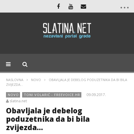
NASLOVNA
NOVO
OBAVLJALA JE DEBELOG PODUZETNIKA DA BI BILA
ZVIJEZDA…
09.09.2017.
NOVO
TONI VOLARIĆ - FREEVOICE.HR
slatina.net
Obavljala je debelog
poduzetnika da bi bila
zvijezda…