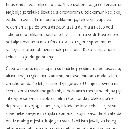
Imaš onda i voditeljice koje pažljivo izaberu koga će servisirati.
Najbolja je taktika ševit se s direktorom u telekomunikacijskoj
tvrtki. Takve se firme puno reklamiraju, televizije vape za
reklamama, pa će onda direktor tražiti da mala nešto vodi
kako bi dao reklamu baš toj televiziji. I mala vodi. Povremeno
pošalje novinama neku fotku, ovi to, iz gore spomenutih
razloga, moraju objaviti i maloj nije loše. Kako je njezinom
želucu, to je drugo pitanje.
Četvrta i najtužnija skupina su ljudi koji godinama pokušavaju,
ali niti imaju izgled, niti karizmu, niti sise, niti ono malo talenta.
Umislio on da će biti, recimo Dj i gotovo. Ulizuje se svima na
sceni, koristi svaki mogući trik, u nečitanim medijima objavljuje
intervjue sa samim sobom, ali- ništa. I onda polako počne
depresija, u kojoj, zanimljivo, nikada ne krivi sebe. Uvijek su
krive neke zavjere i vanjski neprijatelji koji nikako da shvate da
on, iz malog mjesta, kojeg su svi u školi ismijavali, za kojeg
nikada nije bilo mjesta u nogometnoj ekipi, ne može uspjeti.