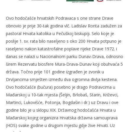
Ovo hodočašće hrvatskih Podravaca s one strane Drave
obnovio je prije 30-tak godina vlč. Ladislav Ronta zadužen za
pastoral Hrvata katolika u Pečuškoj biskupiji. Selo koje je
poslije 1. sv. rata bilo naseljeno s oko 200 Hrvata potpuno je
raseljeno nakon katastrofalne poplave rijeke Drave 1972. i
danas se nalazi u Nacionalnom parku Dunav-Drava, odnosno
širem Rezervatu biosfere Mura-Drava-Dunav koji obuhvaća 5
država. Točno prije 101 godine izgrađen je zvonik u
Drvljancima smješten između dva ogromna divlja kestena.
Ovo hodočašće (bučura) posebno je drago Podravcima u
Mađarskoj u 10-tak mjesta (Šeljin, Brlobaš, Starin, Križevci,
Martinci, Lukovišće, Potonja, Bogdašin i dr.) uz Dravu i ove
godine bilo je u sklopu XIX. Državnog hodočašća Hrvata u
Mađarskoj kojeg organizira Hrvatska državna samouprava
(HDS) svake godine u drugom mjestu gdje žive Hrvati. Uz