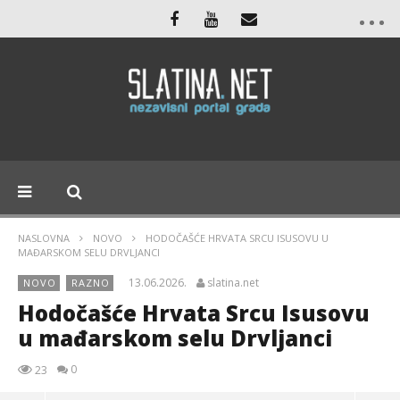
NASLOVNA
NOVO
HODOČAŠĆE HRVATA SRCU ISUSOVU U
MAĐARSKOM SELU DRVLJANCI
13.06.2026.
slatina.net
NOVO
RAZNO
Hodočašće Hrvata Srcu Isusovu
u mađarskom selu Drvljanci
0
23