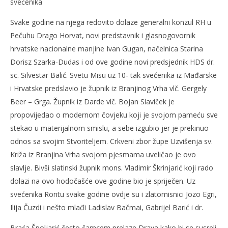
svećenika
Svake godine na njega redovito dolaze generalni konzul RH u
Pečuhu Drago Horvat, novi predstavnik i glasnogovornik
hrvatske nacionalne manjine Ivan Gugan, načelnica Starina
Dorisz Szarka-Dudas i od ove godine novi predsjednik HDS dr.
sc. Silvestar Balić. Svetu Misu uz 10- tak svećenika iz Mađarske
i Hrvatske predslavio je župnik iz Branjinog Vrha vlč. Gergely
Beer – Grga. Župnik iz Darde vlč. Bojan Slaviček je
propovijedao o modernom čovjeku koji je svojom pameću sve
stekao u materijalnom smislu, a sebe izgubio jer je prekinuo
odnos sa svojim Stvoriteljem. Crkveni zbor župe Uzvišenja sv.
Križa iz Branjina Vrha svojom pjesmama uveličao je ovo
slavlje. Bivši slatinski župnik mons. Vladimir Škrinjarić koji rado
dolazi na ovo hodočašće ove godine bio je spriječen. Uz
svećenika Rontu svake godine ovdje su i zlatomisnici Jozo Egri,
Ilija Čuzdi i nešto mlađi Ladislav Bačmai, Gabrijel Barić i dr.
Braća Špoljarić često čamcem prelaze Drava kako bi se susreli