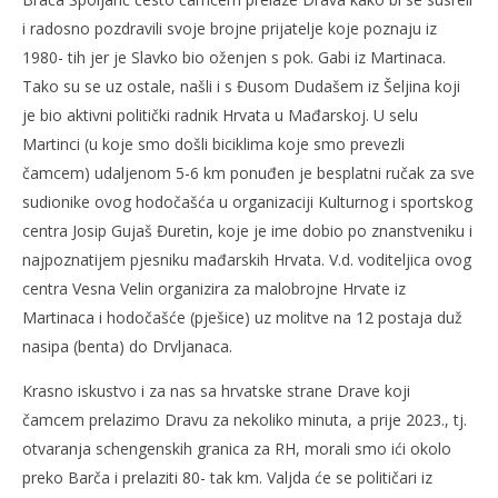
i radosno pozdravili svoje brojne prijatelje koje poznaju iz
1980- tih jer je Slavko bio oženjen s pok. Gabi iz Martinaca.
Tako su se uz ostale, našli i s Đusom Dudašem iz Šeljina koji
je bio aktivni politički radnik Hrvata u Mađarskoj. U selu
Martinci (u koje smo došli biciklima koje smo prevezli
čamcem) udaljenom 5-6 km ponuđen je besplatni ručak za sve
sudionike ovog hodočašća u organizaciji Kulturnog i sportskog
centra Josip Gujaš Đuretin, koje je ime dobio po znanstveniku i
najpoznatijem pjesniku mađarskih Hrvata. V.d. voditeljica ovog
centra Vesna Velin organizira za malobrojne Hrvate iz
Martinaca i hodočašće (pješice) uz molitve na 12 postaja duž
nasipa (benta) do Drvljanaca.
Krasno iskustvo i za nas sa hrvatske strane Drave koji
čamcem prelazimo Dravu za nekoliko minuta, a prije 2023., tj.
otvaranja schengenskih granica za RH, morali smo ići okolo
preko Barča i prelaziti 80- tak km. Valjda će se političari iz