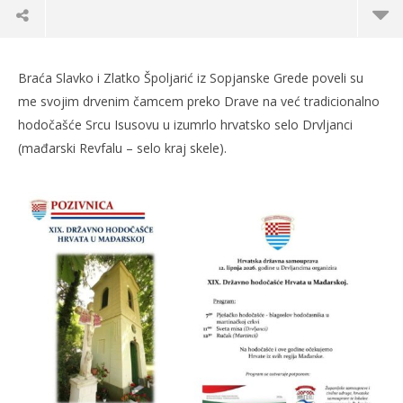
Braća Slavko i Zlatko Špoljarić iz Sopjanske Grede poveli su
me svojim drvenim čamcem preko Drave na već tradicionalno
hodočašće Srcu Isusovu u izumrlo hrvatsko selo Drvljanci
(mađarski Revfalu – selo kraj skele).
TRENUTNO OTVORENO
Hodočašće Hrvata Srcu Isusovu u mađarskom
Po
selu Drvljanci
13.
s
13.06.2026.
slatina.net