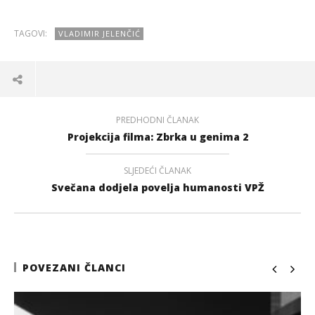
TAGOVI:
VLADIMIR JELENČIĆ
PREDHODNI ČLANAK
Projekcija filma: Zbrka u genima 2
SLJEDEĆI ČLANAK
Svečana dodjela povelja humanosti VPŽ
POVEZANI ČLANCI