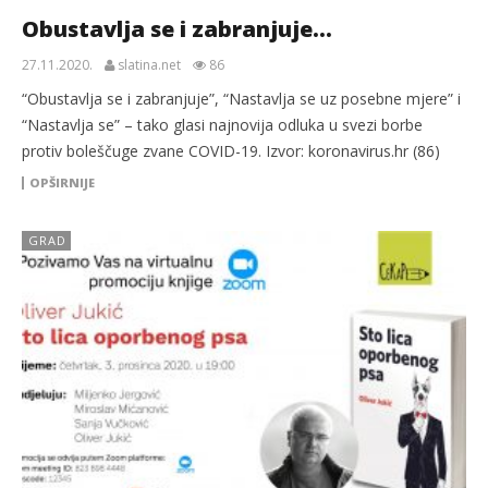
Obustavlja se i zabranjuje…
27.11.2020.
slatina.net
86
“Obustavlja se i zabranjuje”, “Nastavlja se uz posebne mjere” i
“Nastavlja se” – tako glasi najnovija odluka u svezi borbe
protiv boleščuge zvane COVID-19. Izvor: koronavirus.hr (86)
OPŠIRNIJE
GRAD