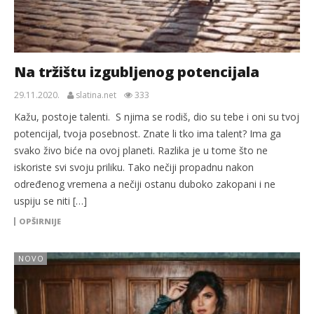
Na tržištu izgubljenog potencijala
29.11.2020.
slatina.net
333
Kažu, postoje talenti. S njima se rodiš, dio su tebe i oni su tvoj
potencijal, tvoja posebnost. Znate li tko ima talent? Ima ga
svako živo biće na ovoj planeti. Razlika je u tome što ne
iskoriste svi svoju priliku. Tako nečiji propadnu nakon
određenog vremena a nečiji ostanu duboko zakopani i ne
uspiju se niti […]
OPŠIRNIJE
NOVO