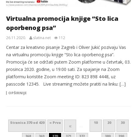
Virtualna promocija knjige “Sto lica
oporbenog psa”
26.11.2020.
slatina.net
112
Centar za kreativno pisanje Zagreb i Oliver Jukić pozivaju Vas
na virtualnu promociju knjige “Sto lica oporbenog psa”.
Promocija će se održati putem Zoom platforme u četvrtak, 03.
prosinca 2020. godine, u 19:00 sati. Za spajanje na Zoom
platformu koristite Zoom meeting ID: 823 898 4448, uz
passcode 12345. Live streaming možete pratiti na linku: […]
OPŠIRNIJE
Stranica 370 od 420
« Prva
10
20
30
«
...
368
369
370
371
372
380
390