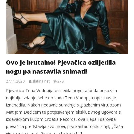
Ovo je brutalno! Pjevačica ozlijedila
nogu pa nastavila snimati!
27.11.2020.
slatina.net
278
Pjevačica Tena Vodopija ozlijedila nogu, a onda pokazala
najbolje izdanje sebe do sada Tena Vodopija opet nas je
iznenadila. Nakon nedavne suradnje s glazbenim virtuozom
Matijom Dedićem te potpisivanjem ekskluzivnog ugovora s
izdavačkom kućom Croatia Records, ova lijepa i darovita
pjevačica predstavlja svoj novi, prvi kantautorski singl, „Čaša
vina, malo dima“. Pjesma je to koja […]