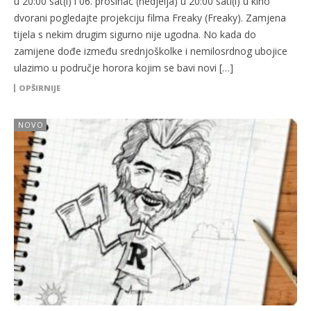
u 20:00 sat(i) i 06. prosinac (nedjelja) u 20:00 sati(i) u kino
dvorani pogledajte projekciju filma Freaky (Freaky). Zamjena
tijela s nekim drugim sigurno nije ugodna. No kada do
zamijene dođe između srednjoškolke i nemilosrdnog ubojice
ulazimo u područje horora kojim se bavi novi […]
OPŠIRNIJE
NOVO