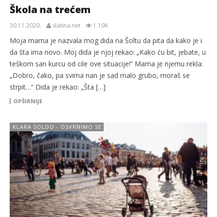
Škola na trećem
30.11.2020.
slatina.net
1.19K
Moja mama je nazvala mog dida na Šoltu da pita da kako je i
da šta ima novo. Moj dida je njoj rekao: „Kako ću bit, jebate, u
teškom san kurcu od cile ove situacije!“ Mama je njemu rekla:
„Dobro, čako, pa svima nan je sad malo grubo, moraš se
strpit…“ Dida je rekao: „Šta […]
OPŠIRNIJE
KLARA SOLDO - OSVRNIMO SE