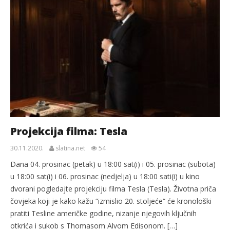
Projekcija filma: Tesla
30.11.2020.
slatina.net
54
Dana 04. prosinac (petak) u 18:00 sat(i) i 05. prosinac (subota)
u 18:00 sat(i) i 06. prosinac (nedjelja) u 18:00 sati(i) u kino
dvorani pogledajte projekciju filma Tesla (Tesla). Životna priča
čovjeka koji je kako kažu “izmislio 20. stoljeće“ će kronološki
pratiti Tesline američke godine, nizanje njegovih ključnih
otkrića i sukob s Thomasom Alvom Edisonom. […]