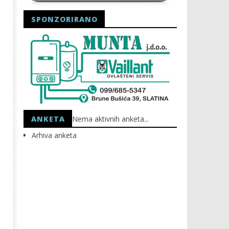
SPONZORIRANO
Astro Party
HEP: Bez struje
20.01.2021.
20.01.2021.
slatina.net
slatina.net
ANKETA
Nema aktivnih anketa...
Arhiva anketa