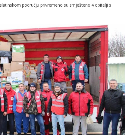
Na slatinskom području privremeno su smještene 4 obitelji s
slova na području VPŽ
Ljeto donosi bezbrižnu igru, ali
i zdravstvene izazove
t
20.01.2021.
slatina.net