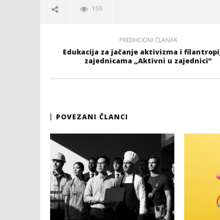
159
PREDHODNI ČLANAK
Edukacija za jačanje aktivizma i filantropi
zajednicama „Aktivni u zajednici“
POVEZANI ČLANCI