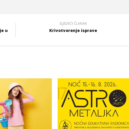
SLJEDEĆI ČLANAK
je u
Krivotvorenje isprave