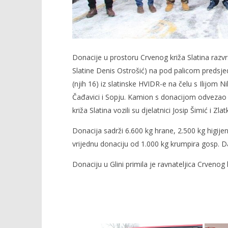
Donacije u prostoru Crvenog križa Slatina razvrs
Slatine Denis Ostrošić) na pod palicom predsjedn
(njih 16) iz slatinske HVIDR-e na čelu s Ilijom 
Čađavici i Sopju. Kamion s donacijom odvezao 
križa Slatina vozili su djelatnici Josip Šimić i Zl
Donacija sadrži 6.600 kg hrane, 2.500 kg higijen
vrijednu donaciju od 1.000 kg krumpira gosp. Da
Donaciju u Glini primila je ravnateljica Crvenog 