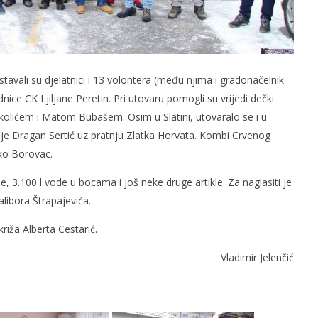
tavali su djelatnici i 13 volontera (među njima i gradonačelnik
ice CK Ljiljane Peretin. Pri utovaru pomogli su vrijedi dečki
Nikolićem i Matom Bubašem. Osim u Slatini, utovaralo se i u
je Dragan Sertić uz pratnju Zlatka Horvata. Kombi Crvenog
atko Borovac.
e, 3.100 l vode u bocama i još neke druge artikle. Za naglasiti je
libora Štrapajevića.
križa Alberta Cestarić.
Vladimir Jelenčić