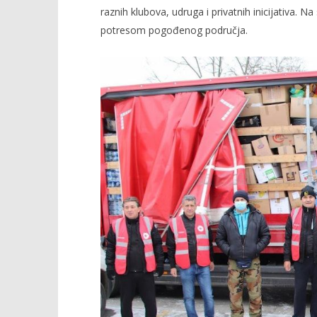
raznih klubova, udruga i privatnih inicijativa. 
potresom pogođenog područja.
TRENUTNO OTVORENO
Humanitarna za Glinu
Popis po
20.01.2021.
20.01.2021.
slatina.net
slatina.ne