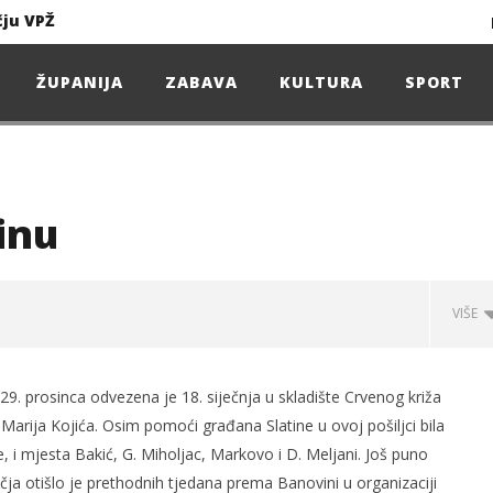
čju VPŽ
Ljeto donosi bezbrižnu igru, ali i zdravstvene izazove
ŽUPANIJA
ZABAVA
KULTURA
SPORT
Projekcija filma – SPIDER-MAN: Novo doba
Poduzetnička oluja: Priča o braći koja su u samo osam godina osvojila tržište
inu
4. Oluja Jazz Fest donosi dvije večeri vrhunskog jazza
VIŠE
sunčanice
9. prosinca odvezena je 18. siječnja u skladište Crvenog križa
čju VPŽ
rija Kojića. Osim pomoći građana Slatine u ovoj pošiljci bila
, i mjesta Bakić, G. Miholjac, Markovo i D. Meljani. Još puno
učja otišlo je prethodnih tjedana prema Banovini u organizaciji