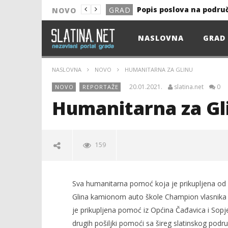
Popis poslova na podru
GRAD
NOVO
NOVO
NASLOVNA
GRAD
Astro Party
NOVO
HEP: Bez struje
GRAD
NASLOVNA
NOVO
HUMANITARNA ZA GLINU
NOVO
20.01.2021.
slatina.net
0
NOVO
REPORTAŽE
NOVO
Humanitarna za Gl
KULTURA
13. akcija DDK u 2026.
GRAD
159
Prekid isporuke plina
GRAD
Od uboda insekata do 
NOVO
Sva humanitarna pomoć koja je prikupljena od 2
Popis poslova na podru
GRAD
Glina kamionom auto škole Champion vlasnika Ma
je prikupljena pomoć iz Općina Čađavica i Sopje
drugih pošiljki pomoći sa šireg slatinskog podr