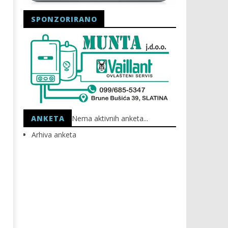
SPONZORIRANO
Astro Party
HEP: Bez struje
22.09.2020.
22.09.2020.
slatina.net
slatina.net
ANKETA
Nema aktivnih anketa...
Arhiva anketa