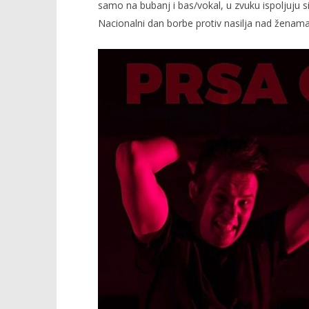
samo na bubanj i bas/vokal, u zvuku ispoljuju s
Nacionalni dan borbe protiv nasilja nad ženama
TRENUTNO OTVORENO
Novi eksplozivni duo “Šiza” –
Popis po
predstavlja prvi singl “Prsa će
22.09.2020.
kosti čuvati”
slatina.ne
22.09.2020.
slatina.net