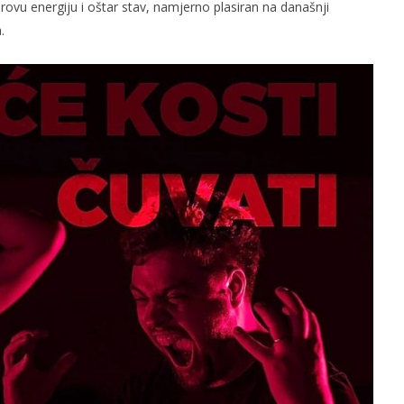
irovu energiju i oštar stav, namjerno plasiran na današnji
.
slova na području VPŽ
Ljeto donosi bezbrižnu igru, ali
i zdravstvene izazove
t
22.09.2020.
slatina.net