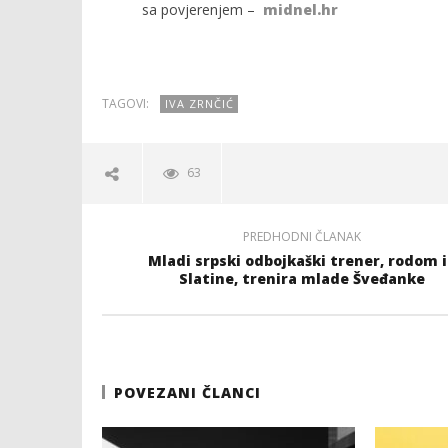
sa povjerenjem –
midnel.hr
TAGOVI:
IVA ZRNČIĆ
63
PREDHODNI ČLANAK
Mladi srpski odbojkaški trener, rodom i
Slatine, trenira mlade Šveđanke
POVEZANI ČLANCI