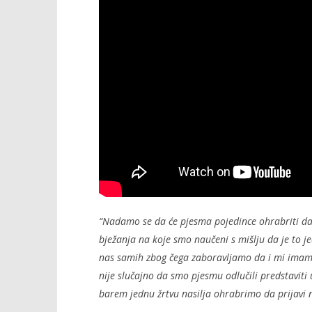
“Nadamo se da će pjesma pojedince ohrabriti da
bježanja na koje smo naučeni s mišlju da je to je
nas samih zbog čega zaboravljamo da i mi imamo 
nije slučajno da smo pjesmu odlučili predstavit
barem jednu žrtvu nasilja ohrabrimo da prijavi n