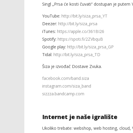
Singl „Prsa će kosti čuvati“ dostupan je putem
YouTube:
http://bit.ly/siza_prsa_YT
Deezer:
http://bit.ly/siza_prsa
iTunes:
https://apple.co/361BI26
Spotify:
https://spoti.fi/2ZVbquB
Google play:
http://bit.ly/siza_prsa_GP
Tidal:
http://bit.ly/siza_prsa_TD
Šiza je izvođač Dostave Zvuka.
facebook.com/band.siza
instagram.com/siza_band
sizzza.bandcamp.com
Internet je naše igralište
Ukoliko trebate: webshop, web hosting, cloud, V