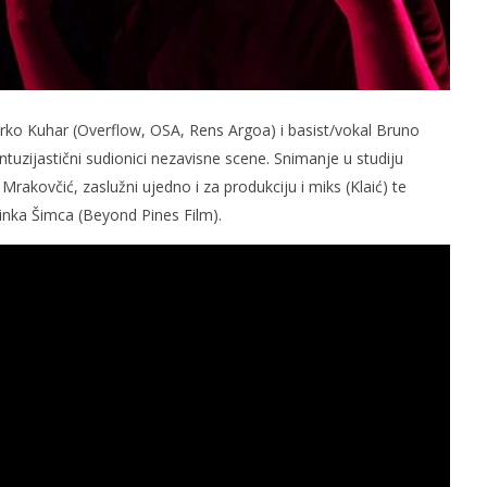
rko Kuhar (Overflow, OSA, Rens Argoa) i basist/vokal Bruno
ntuzijastični sudionici nezavisne scene. Snimanje u studiju
rakovčić, zaslužni ujedno i za produkciju i miks (Klaić) te
Dinka Šimca (Beyond Pines Film).