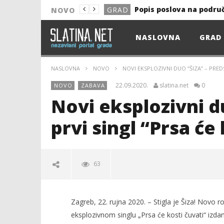
Popis poslova na podru
GRAD
NOVO
NOVO
NASLOVNA
GRAD
Astro Party
NOVO
HEP: Bez struje
GRAD
NASLOVNA
NOVO
NOVI EKSPLOZIVNI DUO “ŠIZA” – PRED
NOVO
22.09.2020.
slatina.net
0
NOVO
ZABAVA
NOVO
Novi eksplozivni du
KULTURA
prvi singl “Prsa će
13. akcija DDK u 2026.
GRAD
Prekid isporuke plina
GRAD
63
Od uboda insekata do 
NOVO
Popis poslova na podru
GRAD
Zagreb, 22. rujna 2020. – Stigla je Šiza! Novo
eksplozivnom singlu „Prsa će kosti čuvati“ izda