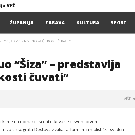
čju VPŽ
Ljeto donosi bezbrižnu igru, ali i zdravstvene izazove
ŽUPANIJA
ZABAVA
KULTURA
SPORT
STAVLJA PRVI SINGL “PRSA ĆE KOSTI ČUVATI”
Projekcija filma – SPIDER-MAN: Novo doba
Poduzetnička oluja: Priča o braći koja su u samo osam godina osvojila tržište
o “Šiza” – predstavlja
4. Oluja Jazz Fest donosi dvije večeri vrhunskog jazza
 kosti čuvati”
VIŠE
sunčanice
čju VPŽ
 rock ime na domaćoj sceni otkriva se u svom prvom
nim za diskografa Dostava Zvuka. U formi minimalistički, svedeni