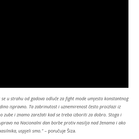
 se u strahu od gadova odluče za fight mode umjesto konstantnog
dino ispravno. Ta zabrinutost i uznemirenost često proizlazi iz
zube i znamo zarežati kad se treba izboriti za dobro. Stoga i
i upravo na Nacionalni dan borbe protiv nasilja nad ženama i ako
asilnika, uspjeli smo.”
– poručuje Šiza.