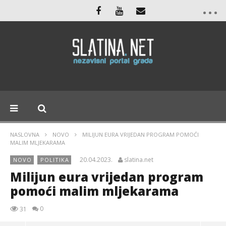
NASLOVNA
NOVO
MILIJUN EURA VRIJEDAN PROGRAM POMOĆI
MALIM MLJEKARAMA
20.04.2023.
slatina.net
NOVO
POLITIKA
Milijun eura vrijedan program
pomoći malim mljekarama
0
31