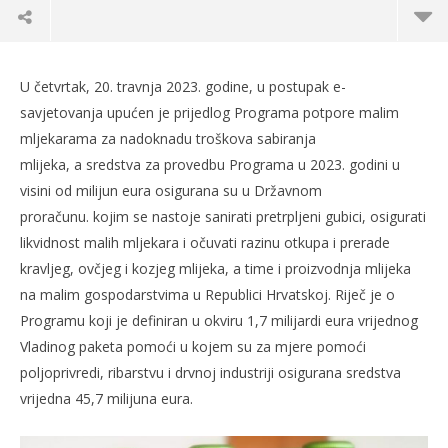
U četvrtak, 20. travnja 2023. godine, u postupak e-
savjetovanja upućen je prijedlog Programa potpore malim
mljekarama za nadoknadu troškova sabiranja
mlijeka, a sredstva za provedbu Programa u 2023. godini u
visini od milijun eura osigurana su u Državnom
proračunu. kojim se nastoje sanirati pretrpljeni gubici, osigurati
likvidnost malih mljekara i očuvati razinu otkupa i prerade
kravljeg, ovčjeg i kozjeg mlijeka, a time i proizvodnja mlijeka
na malim gospodarstvima u Republici Hrvatskoj. Riječ je o
TRENUTNO OTVORENO
Programu koji je definiran u okviru 1,7 milijardi eura vrijednog
Vladinog paketa pomoći u kojem su za mjere pomoći
Milijun eura vrijedan program pomoći malim
Po
poljoprivredi, ribarstvu i drvnoj industriji osigurana sredstva
mljekarama
20.
vrijedna 45,7 milijuna eura.
s
20.04.2023.
slatina.net