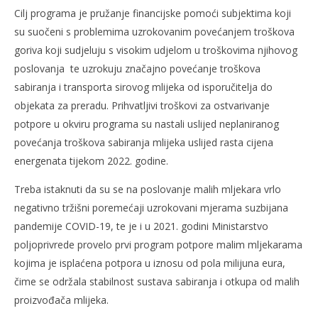
Cilj programa je pružanje financijske pomoći subjektima koji
su suočeni s problemima uzrokovanim povećanjem troškova
goriva koji sudjeluju s visokim udjelom u troškovima njihovog
poslovanja te uzrokuju značajno povećanje troškova
sabiranja i transporta sirovog mlijeka od isporučitelja do
objekata za preradu. Prihvatljivi troškovi za ostvarivanje
potpore u okviru programa su nastali uslijed neplaniranog
povećanja troškova sabiranja mlijeka uslijed rasta cijena
energenata tijekom 2022. godine.
Treba istaknuti da su se na poslovanje malih mljekara vrlo
negativno tržišni poremećaji uzrokovani mjerama suzbijana
pandemije COVID-19, te je i u 2021. godini Ministarstvo
poljoprivrede provelo prvi program potpore malim mljekarama
kojima je isplaćena potpora u iznosu od pola milijuna eura,
čime se održala stabilnost sustava sabiranja i otkupa od malih
proizvođača mlijeka.