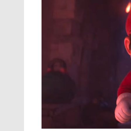
TRENUTNO OTVORENO
Projekcija filma: Super Mario
Popis po
Bros. Film
20.04.2023.
slatina.ne
20.04.2023.
slatina.net