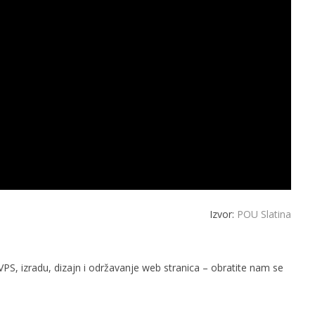
Izvor:
POU Slatina
PS, izradu, dizajn i održavanje web stranica – obratite nam se