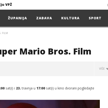
čju VPŽ
Ljeto donosi bezbrižnu igru, ali i zdravstvene izazove
ŽUPANIJA
ZABAVA
KULTURA
SPORT
. FILM
Projekcija filma – SPIDER-MAN: Novo doba
Poduzetnička oluja: Priča o braći koja su u samo osam godina osvojila tržište
uper Mario Bros. Film
4. Oluja Jazz Fest donosi dvije večeri vrhunskog jazza
VIŠE
sunčanice
:00
sat(i) i
23.
travnja u
17:00
sat(i) u kino dvorani pogledajte
čju VPŽ