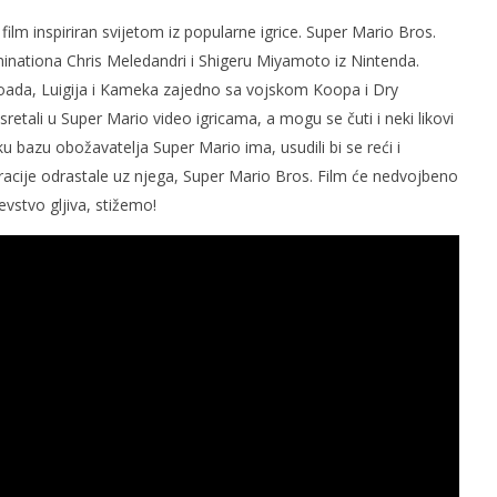
 film inspiriran svijetom iz popularne igrice. Super Mario Bros.
lluminationa Chris Meledandri i Shigeru Miyamoto iz Nintenda.
oada, Luigija i Kameka zajedno sa vojskom Koopa i Dry
sretali u Super Mario video igricama, a mogu se čuti i neki likovi
u bazu obožavatelja Super Mario ima, usudili bi se reći i
eracije odrastale uz njega, Super Mario Bros. Film će nedvojbeno
evstvo gljiva, stižemo!