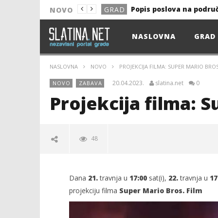
Popis poslova na podru
GRAD
NOVO
NOVO
NASLOVNA
GRAD
Astro Party
NOVO
HEP: Bez struje
GRAD
NASLOVNA
NOVO
PROJEKCIJA FILMA: SUPER MARIO BROS
NOVO
20.04.2023.
slatina.net
0
NOVO
ZABAVA
NOVO
Projekcija filma: S
KULTURA
13. akcija DDK u 2026.
GRAD
48
Prekid isporuke plina
GRAD
Od uboda insekata do 
NOVO
Dana
21.
travnja u
17:00
sat(i),
22.
travnja u
17
Popis poslova na podru
GRAD
projekciju filma
Super Mario Bros. Film