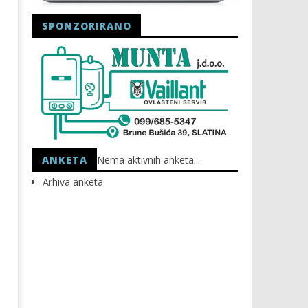
SPONZORIRANO
Astro Party
HEP: Bez struje
20.04.2023.
20.04.2023.
slatina.net
slatina.net
ANKETA
Nema aktivnih anketa...
Arhiva anketa