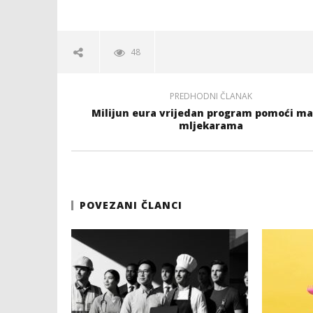
48
PREDHODNI ČLANAK
Milijun eura vrijedan program pomoći m
mljekarama
POVEZANI ČLANCI