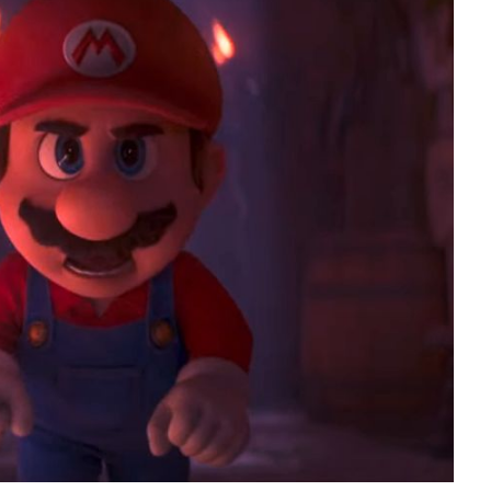
slova na području VPŽ
Ljeto donosi bezbrižnu igru, ali
i zdravstvene izazove
t
20.04.2023.
slatina.net