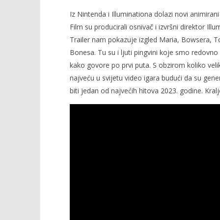
Iz Nintenda i Illuminationa dolazi novi animirani
Film su producirali osnivač i izvršni direktor I
Trailer nam pokazuje izgled Maria, Bowsera, T
Bonesa. Tu su i ljuti pingvini koje smo redovno 
kako govore po prvi puta. S obzirom koliko velik
najveću u svijetu video igara budući da su gen
biti jedan od najvećih hitova 2023. godine. Kralj