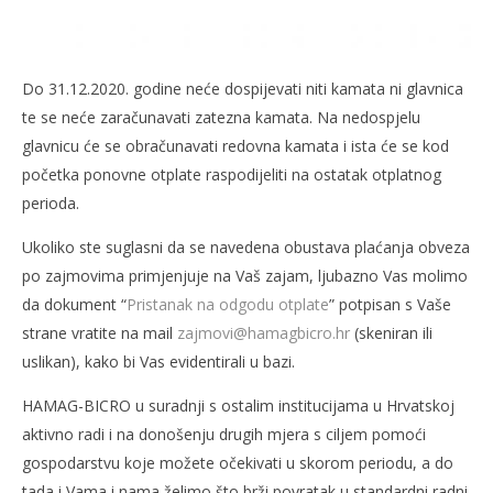
Do 31.12.2020. godine neće dospijevati niti kamata ni glavnica
te se neće zaračunavati zatezna kamata. Na nedospjelu
glavnicu će se obračunavati redovna kamata i ista će se kod
početka ponovne otplate raspodijeliti na ostatak otplatnog
perioda.
Ukoliko ste suglasni da se navedena obustava plaćanja obveza
po zajmovima primjenjuje na Vaš zajam, ljubazno Vas molimo
da dokument “
Pristanak na odgodu otplate
” potpisan s Vaše
strane vratite na mail
zajmovi@hamagbicro.hr
(skeniran ili
uslikan), kako bi Vas evidentirali u bazi.
HAMAG-BICRO u suradnji s ostalim institucijama u Hrvatskoj
aktivno radi i na donošenju drugih mjera s ciljem pomoći
gospodarstvu koje možete očekivati u skorom periodu, a do
tada i Vama i nama želimo što brži povratak u standardni radni