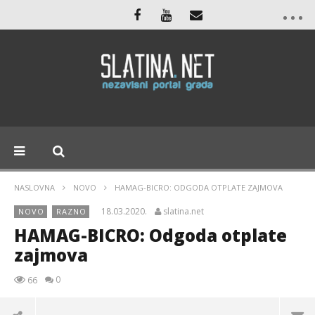
NASLOVNA
NOVO
HAMAG-BICRO: ODGODA OTPLATE ZAJMOVA
18.03.2020.
slatina.net
NOVO
RAZNO
HAMAG-BICRO: Odgoda otplate
zajmova
0
66