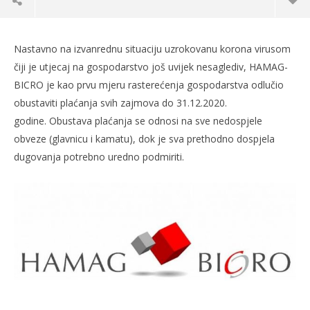
Nastavno na izvanrednu situaciju uzrokovanu korona virusom
čiji je utjecaj na gospodarstvo još uvijek nesaglediv, HAMAG-
BICRO je kao prvu mjeru rasterećenja gospodarstva odlučio
obustaviti plaćanja svih zajmova do 31.12.2020.
godine. Obustava plaćanja se odnosi na sve nedospjele
obveze (glavnicu i kamatu), dok je sva prethodno dospjela
dugovanja potrebno uredno podmiriti.
TRENUTNO OTVORENO
HAMAG-BICRO: Odgoda otplate zajmova
Po
18.03.2020.
18.
slatina.net
s