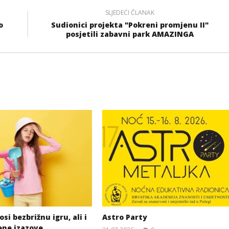
SLJEDEĆI ČLANAK
o
Sudionici projekta "Pokreni promjenu II"
posjetili zabavni park AMAZINGA
si bezbrižnu igru, ali i
Astro Party
ene izazove