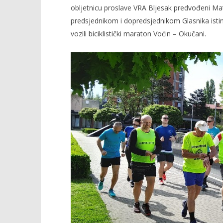
obljetnicu proslave VRA Bljesak predvođeni M
predsjednikom i dopredsjednikom Glasnika ist
vozili biciklistički maraton Voćin – Okučani.