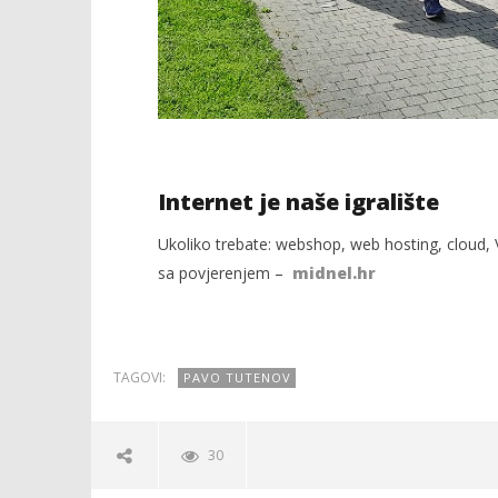
Internet je naše igralište
Ukoliko trebate: webshop, web hosting, cloud, V
sa povjerenjem –
midnel.hr
TAGOVI:
PAVO TUTENOV
30