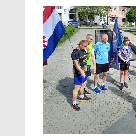
TRENUTNO OTVORENO
Glasnici istine trčali u povodu
Popis po
28. obljetnice VRA Bljesak
02.05.2023.
slatina.ne
02.05.2023.
slatina.net