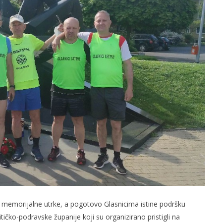
memorijalne utrke, a pogotovo Glasnicima istine podršku
tičko-podravske županije koji su organizirano pristigli na