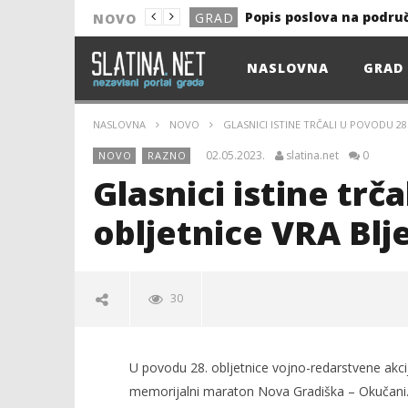
Popis poslova na podru
GRAD
NOVO
NOVO
NASLOVNA
GRAD
Astro Party
NOVO
HEP: Bez struje
GRAD
NASLOVNA
NOVO
GLASNICI ISTINE TRČALI U POVODU 28
NOVO
02.05.2023.
slatina.net
0
NOVO
RAZNO
NOVO
Glasnici istine trč
KULTURA
obljetnice VRA Blj
13. akcija DDK u 2026.
GRAD
Prekid isporuke plina
GRAD
30
Od uboda insekata do 
NOVO
Popis poslova na podru
GRAD
U povodu 28. obljetnice vojno-redarstvene akcij
memorijalni maraton Nova Gradiška – Okučani