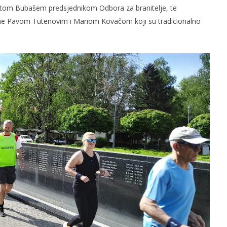
atom Bubašem predsjednikom Odbora za branitelje, te
ine Pavom Tutenovim i Mariom Kovačom koji su tradicionalno