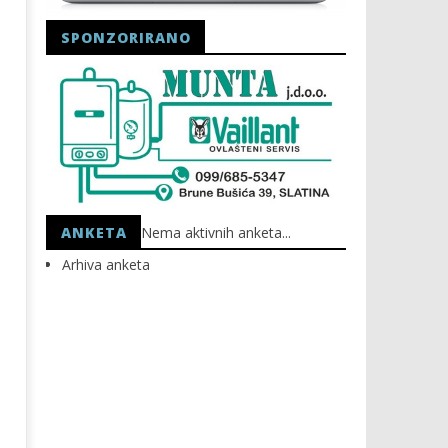
SPONZORIRANO
Astro Party
HEP: Bez struje
02.05.2023.
02.05.2023.
slatina.net
slatina.net
ANKETA
Nema aktivnih anketa...
Arhiva anketa