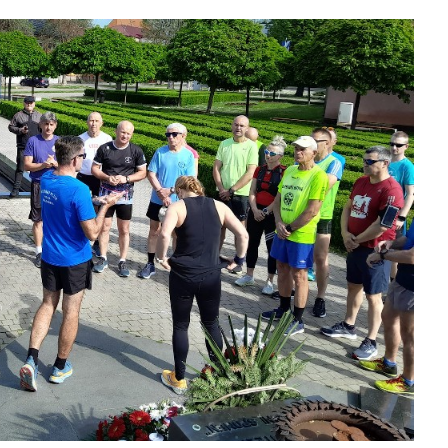
slova na području VPŽ
Ljeto donosi bezbrižnu igru, ali
i zdravstvene izazove
t
02.05.2023.
slatina.net