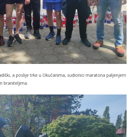
iški, a poslije trke u Okučanima, sudionici maratona paljenjem
m braniteljima.