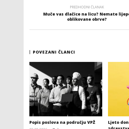
PREDHODNI ČLANAK
Muče vas dlačice na licu? Nemate lijep
oblikovane obrve?
POVEZANI ČLANCI
Popis poslova na području VPŽ
Ljeto dono
zdravstv