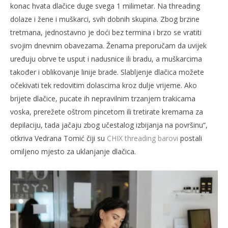
konac hvata dlačice duge svega 1 milimetar. Na threading
dolaze i žene i muškarci, svih dobnih skupina. Zbog brzine
tretmana, jednostavno je doći bez termina i brzo se vratiti
svojim dnevnim obavezama. Ženama preporučam da uvijek
uređuju obrve te usput i nadusnice ili bradu, a muškarcima
također i oblikovanje linije brade. Slabljenje dlačica možete
očekivati tek redovitim dolascima kroz dulje vrijeme. Ako
brijete dlačice, pucate ih nepravilnim trzanjem trakicama
voska, prerežete oštrom pincetom ili tretirate kremama za
depilaciju, tada jačaju zbog učestalog izbijanja na površinu“,
otkriva Vedrana Tomić čiji su
CHIX threading barovi
postali
omiljeno mjesto za uklanjanje dlačica.