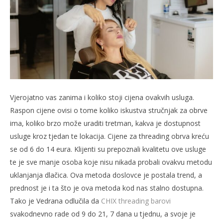
Vjerojatno vas zanima i koliko stoji cijena ovakvih usluga.
Raspon cijene ovisi o tome koliko iskustva stručnjak za obrve
ima, koliko brzo može uraditi tretman, kakva je dostupnost
usluge kroz tjedan te lokacija. Cijene za threading obrva kreću
se od 6 do 14 eura. Klijenti su prepoznali kvalitetu ove usluge
te je sve manje osoba koje nisu nikada probali ovakvu metodu
uklanjanja dlačica. Ova metoda doslovce je postala trend, a
prednost je i ta što je ova metoda kod nas stalno dostupna.
Tako je Vedrana odlučila da
CHIX threading barovi
svakodnevno rade od 9 do 21, 7 dana u tjednu, a svoje je