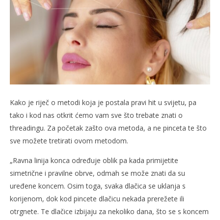
slatina.net
Kako je riječ o metodi koja je postala pravi hit u svijetu, pa
tako i kod nas otkrit ćemo vam sve što trebate znati o
threadingu. Za početak zašto ova metoda, a ne pinceta te što
sve možete tretirati ovom metodom.
„Ravna linija konca određuje oblik pa kada primijetite
simetrične i pravilne obrve, odmah se može znati da su
uređene koncem. Osim toga, svaka dlačica se uklanja s
korijenom, dok kod pincete dlačicu nekada prerežete ili
otrgnete. Te dlačice izbijaju za nekoliko dana, što se s koncem