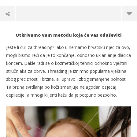
Otkrivamo vam metodu koja će vas oduševiti
Jeste li čuli za threading? Iako u nemamo hrvatsku riječ za ovo,
mogli bismo reći da je to končanje, odnosno uklanjanje dlačica
koncem. Dakle radi se o kozmetičkoj tehnici odnosno vještini
stručnjaka za obrve. Threading je iznimno popularna vještina
zbog preciznosti i brzine, ali upravo i zbog smanjene bolnosti.
Ta brzina svrdlanja po koži smanjuje nelagodan osjećaj
depilacije, a mnogi klijenti kažu da je potpuno bezbolno.
TRENUTNO OTVORENO
Muče vas dlačice na licu? Nemate lijepo
Po
oblikovane obrve?
02.
s
02.05.2023.