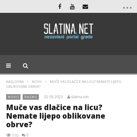
NASLOVNA
NOVO
MUČE VAS DLAČICE NA LICU? NEMATE LIJEPO
OBLIKOVANE OBRVE?
02.05.2023.
slatina.net
NOVO
RAZNO
Muče vas dlačice na licu?
Nemate lijepo oblikovane
obrve?
0
110