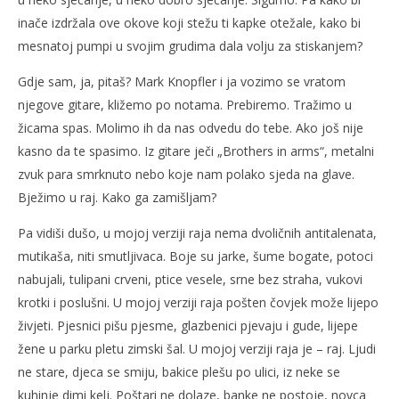
inače izdržala ove okove koji stežu ti kapke otežale, kako bi
mesnatoj pumpi u svojim grudima dala volju za stiskanjem?
Gdje sam, ja, pitaš? Mark Knopfler i ja vozimo se vratom
njegove gitare, kližemo po notama. Prebiremo. Tražimo u
žicama spas. Molimo ih da nas odvedu do tebe. Ako još nije
kasno da te spasimo. Iz gitare ječi „Brothers in arms“, metalni
zvuk para smrknuto nebo koje nam polako sjeda na glave.
Bježimo u raj. Kako ga zamišljam?
Pa vidiši dušo, u mojoj verziji raja nema dvoličnih antitalenata,
mutikaša, niti smutljivaca. Boje su jarke, šume bogate, potoci
nabujali, tulipani crveni, ptice vesele, srne bez straha, vukovi
krotki i poslušni. U mojoj verziji raja pošten čovjek može lijepo
živjeti. Pjesnici pišu pjesme, glazbenici pjevaju i gude, lijepe
žene u parku pletu zimski šal. U mojoj verziji raja je – raj. Ljudi
ne stare, djeca se smiju, bakice plešu po ulici, iz neke se
kuhinje dimi kelj. Poštari ne dolaze, banke ne postoje, novca