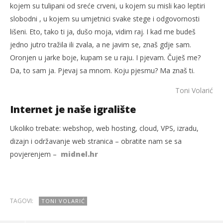
kojem su tulipani od sreće crveni, u kojem su misli kao leptiri
slobodni , u kojem su umjetnici svake stege i odgovornosti
lišeni. Eto, tako ti ja, dušo moja, vidim raj. I kad me budeš
jedno jutro tražila ili zvala, a ne javim se, znaš gdje sam.
Oronjen u jarke boje, kupam se u raju. I pjevam. Čuješ me?
Da, to sam ja. Pjevaj sa mnom. Koju pjesmu? Ma znaš ti.
Toni Volarić
Internet je naše igralište
Ukoliko trebate: webshop, web hosting, cloud, VPS, izradu,
dizajn i održavanje web stranica – obratite nam se sa
povjerenjem –
midnel.hr
TAGOVI:
TONI VOLARIĆ