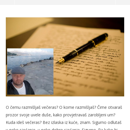
Dođi u moj raj
05.07.2018.
slatina.net
Po
05.
O čemu razmišljaš večeras? O kome razmišljaš? Čime otvaraš
s
prozor svoje uvele duše, kako provjetravaš zarobljeni um?
Kuda ideš večeras? Bez izlaska iz kuće, znam. Sigurno odlutaš
u neko sjećanje, u neko dobro sjećanje. Sigurno. Pa kako bi