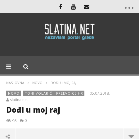
NASLOVNA
NOVO
DOĐI U MOJ RAJ
05.07.2018.
NOVO
TONI VOLARIĆ - FREEVOICE.HR
slatina.net
Dođi u moj raj
0
96