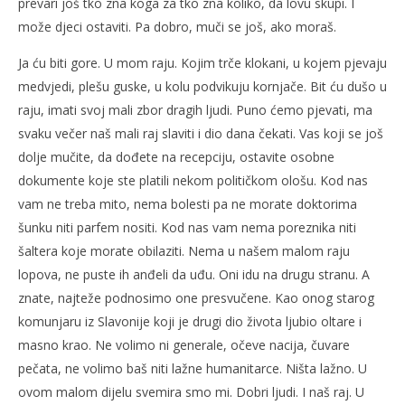
prevari još tko zna koga za tko zna koliko, da lovu skupi. I
može djeci ostaviti. Pa dobro, muči se još, ako moraš.
Ja ću biti gore. U mom raju. Kojim trče klokani, u kojem pjevaju
medvjedi, plešu guske, u kolu podvikuju kornjače. Bit ću dušo u
raju, imati svoj mali zbor dragih ljudi. Puno ćemo pjevati, ma
svaku večer naš mali raj slaviti i dio dana čekati. Vas koji se još
dolje mučite, da dođete na recepciju, ostavite osobne
dokumente koje ste platili nekom političkom ološu. Kod nas
vam ne treba mito, nema bolesti pa ne morate doktorima
šunku niti parfem nositi. Kod nas vam nema poreznika niti
šaltera koje morate obilaziti. Nema u našem malom raju
lopova, ne puste ih anđeli da uđu. Oni idu na drugu stranu. A
znate, najteže podnosimo one presvučene. Kao onog starog
komunjaru iz Slavonije koji je drugi dio života ljubio oltare i
masno krao. Ne volimo ni generale, očeve nacija, čuvare
pečata, ne volimo baš niti lažne humanitarce. Ništa lažno. U
ovom malom dijelu svemira smo mi. Dobri ljudi. I naš raj. U