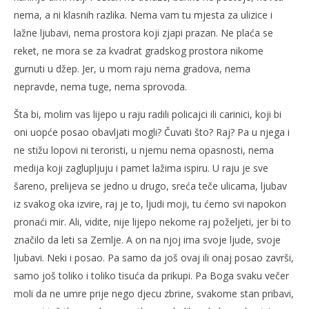
nema, a ni klasnih razlika. Nema vam tu mjesta za ulizice i
lažne ljubavi, nema prostora koji zjapi prazan. Ne plaća se
reket, ne mora se za kvadrat gradskog prostora nikome
gurnuti u džep. Jer, u mom raju nema gradova, nema
nepravde, nema tuge, nema sprovoda.
Šta bi, molim vas lijepo u raju radili policajci ili carinici, koji bi
oni uopće posao obavljati mogli? Čuvati što? Raj? Pa u njega i
ne stižu lopovi ni teroristi, u njemu nema opasnosti, nema
medija koji zaglupljuju i pamet lažima ispiru. U raju je sve
šareno, prelijeva se jedno u drugo, sreća teče ulicama, ljubav
iz svakog oka izvire, raj je to, ljudi moji, tu ćemo svi napokon
pronaći mir. Ali, vidite, nije lijepo nekome raj poželjeti, jer bi to
značilo da leti sa Zemlje. A on na njoj ima svoje ljude, svoje
ljubavi. Neki i posao. Pa samo da još ovaj ili onaj posao završi,
samo još toliko i toliko tisuća da prikupi. Pa Boga svaku večer
moli da ne umre prije nego djecu zbrine, svakome stan pribavi,