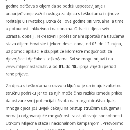
godine održava s ciljem da se podrži uspostavljanje i
unaprjeđivanje važnih usluga za djecu s teškoćama i njihove
roditelje u Hrvatskoj. Utrka će i ove godine biti virtualna, a time
u potpunosti inkluzivna i nacionalna. Odrasli i djeca svih
uzrasta, obitelji, rekreativni i profesionalni sportaši na tisućama
staza diljem Hrvatske tijekom deset dana, od 03. do 12. rujna,
uz pomoć aplikacije skupljat će kilometre mogućnosti za
djevojčice i dječake s teškoćama. Svi se mogu prijaviti na
www.mlijecnastaza.hr
, a od
01.
do
15.
lipnja vrijedi i period
rane prijave.
Za djecu s teškoćama u razvoju ključno je da imaju kvalitetnu
stručnu podršku jer to za njih može činiti razliku između prilike
da ostvare svoj potencijal i života na margini društva. Ipak,
mnoga djeca još uvijek čekaju na pristup stručnim uslugama i
nemaju odgovarajuće mogućnosti razvijati svoje sposobnosti.
Utrkom Mliječna staza i nacionalnom kampanjom „Pretvorimo