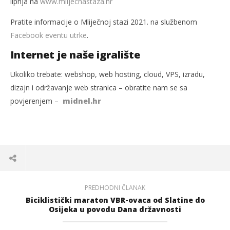
lipnja na
www.mlijecnastaza.hr
Pratite informacije o Mliječnoj stazi 2021. na službenom
Facebook eventu utrke
.
Internet je naše igralište
Ukoliko trebate: webshop, web hosting, cloud, VPS, izradu,
dizajn i održavanje web stranica – obratite nam se sa
povjerenjem –
midnel.hr
PREDHODNI ČLANAK
Biciklistički maraton VBR-ovaca od Slatine do
Osijeka u povodu Dana državnosti