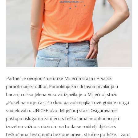
Partner je ovogodišnje utrke Mliječna staza i Hrvatski
paraolimpijski odbor. Paraolimpijka i državna prvakinja u
bacanju diska Jelena Vuković izjavila je o Mliječnoj stazi:
„Posebna mi je čast što kao paraolimpijka i ove godine mogu
sudjelovati u UNICEF-ovoj Mliječnoj stazi. Osiguravanje
pristupa uslugama za djecu s teškoćama neophodno je i
izuzetno važno s obzirom na to da se roditelji djeteta s
teškoćama često nađu bez one prave, stručne podrške. I zato