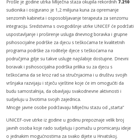
Prošle je godine utrka Mliječna staza okupila rekordnih
7.210
sudionika i osigurano je 1,2 milijuna kuna za opremanje
senzornih kabineta i osposobljavanje terapeuta za senzornu
integraciju. Sredstvima s ovogodišnje utrke UNICEF će podržati
uspostavljanje i proširenje usluga dnevnog boravka i grupne
psihosocijalne podrške za djecu s teškoćama te kvalitetnih
programa podrške za roditelje djece s teškoćama na
područjima gdje su takve usluge najslabije dostupne. Dnevni
boravak i psihosocijalna podrška prilika su za djecu s
teškoćama da se kroz rad sa stručnjacima i u društvu svojih
vršnjaka razvijaju i stječu vještine koje će im omogućiti da
budu samostalnija, da obavljaju svakodnevne aktivnosti i
sudjeluju u životima svojih zajednica.
Mnoge javne osobe podržavaju Mliječnu stazu od „starta”
UNICEF-ove utrke iz godine u godinu prepoznaje velik broj
javnih osoba koje rado sudjeluju i pomažu u promicanju ideje
o jednakim mogućnostima za svako dijete u Hrvatskoj.