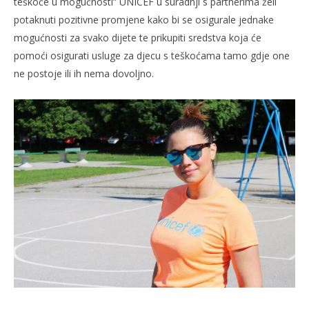
teškoće u mogućnosti” UNICEF u suradnji s partnerima želi
potaknuti pozitivne promjene kako bi se osigurale jednake
mogućnosti za svako dijete te prikupiti sredstva koja će
pomoći osigurati usluge za djecu s teškoćama tamo gdje one
ne postoje ili ih nema dovoljno.