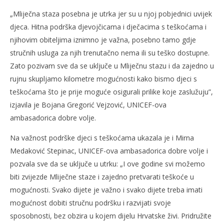
„Mliječna staza posebna je utrka jer su u njoj pobjednici uvijek
djeca. Hitna podrška djevojčicama i dječacima s teškoćama i
njihovim obiteljima iznimno je važna, posebno tamo gdje
stručnih usluga za njih trenutačno nema ili su teško dostupne.
Zato pozivam sve da se uključe u Mliječnu stazu i da zajedno u
rujnu skupljamo kilometre mogućnosti kako bismo djeci s
teškoćama što je prije moguće osigurali prilike koje zaslužuju”,
izjavila je Bojana Gregorić Vejzović, UNICEF-ova
ambasadorica dobre volje.
Na važnost podrške djeci s teškoćama ukazala je i Mirna
Medaković Stepinac, UNICEF-ova ambasadorica dobre volje i
pozvala sve da se uključe u utrku: „I ove godine svi možemo
biti zvijezde Mliječne staze i zajedno pretvarati teškoće u
mogućnosti. Svako dijete je važno i svako dijete treba imati
mogućnost dobiti stručnu podršku i razvijati svoje
sposobnosti, bez obzira u kojem dijelu Hrvatske živi. Pridružite