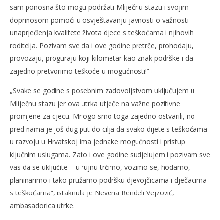
sam ponosna što mogu podržati Mliječnu stazu i svojim
doprinosom pomoći u osvještavanju javnosti o važnosti
unaprjeđenja kvalitete života djece s teškoćama i njihovih
roditelja. Pozivam sve da i ove godine pretrče, prohodaju,
provozaju, proguraju koji kilometar kao znak podrške i da
zajedno pretvorimo teškoće u mogućnosti!”
„Svake se godine s posebnim zadovoljstvom uključujem u
Mliječnu stazu jer ova utrka utječe na važne pozitivne
promjene za djecu. Mnogo smo toga zajedno ostvarili, no
pred nama je još dug put do cilja da svako dijete s teškoćama
u razvoju u Hrvatskoj ima jednake mogućnosti i pristup
ključnim uslugama. Zato i ove godine sudjelujem i pozivam sve
vas da se uključite – u rujnu trčimo, vozimo se, hodamo,
planinarimo i tako pružamo podršku djevojčicama i dječacima
s teškoćama”, istaknula je Nevena Rendeli Vejzović,
ambasadorica utrke.