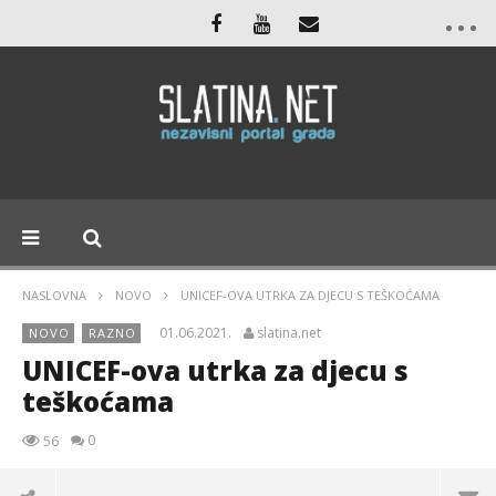
NASLOVNA
NOVO
UNICEF-OVA UTRKA ZA DJECU S TEŠKOĆAMA
01.06.2021.
slatina.net
NOVO
RAZNO
UNICEF-ova utrka za djecu s
teškoćama
0
56