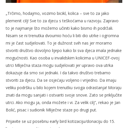
„Trčimo, hodajmo, vozimo bicikl, kolica – sve to za jako
plemenit cilj! Sve to za djecu s teškoćama u razvoju. Zapravo
to je najmanje što možemo učiniti kako bismo ih podržali.
Nisam se ni trenutka dvoumio hoću li biti dio utrke i ogromna
mi je čast sudjelovati. To je dužnost svih nas jer moramo
stvoriti društvo dovoljno lijepo kako bi sva djeca imala jednake
mogućnosti. Kao osoba u invalidskim kolicima u UNICEF-ovoj
utrci Mliječna staza mogu sudjelovati jer upravo ova utrka
dokazuje da smo svi jednaki. I da takvo društvo trebamo
stvoriti za djecu. Da se osjećaju voljeno i vrijedno. Da imaju
veliku podršku u bilo kojem trenutku svoga odrastanja! Moraju
znati da mogu sanjati i ostvariti svoje snove. Zato se priključite
utrci. Ako mogu ja, onda možete i vi. Za velik cilj”, rekao je Jan
Bolić, pisac i sudionik Mliječne staze po drugi put.
Prijavite se uz posebnu early bird kotizaciju/donaciju do 15.