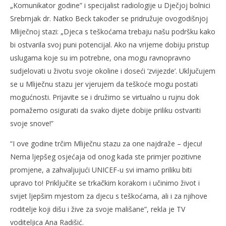
„Komunikator godine” i specijalist radiologije u Dječjoj bolnici
Srebrnjak dr. Natko Beck također se pridružuje ovogodišnjoj
Mliječnoj stazi: „Djeca s teškoćama trebaju našu podršku kako
bi ostvarila svoj puni potencijal. Ako na vrijeme dobiju pristup
uslugama koje su im potrebne, ona mogu ravnopravno
sudjelovati u životu svoje okoline i doseći ‘zvijezde’. Uključujem
se u Mliječnu stazu jer vjerujem da teškoće mogu postati
mogućnosti. Prijavite se i družimo se virtualno u rujnu dok
pomažemo osigurati da svako dijete dobije priliku ostvariti
svoje snove!”
“I ove godine trčim Mliječnu stazu za one najdraže – djecu!
Nema ljepšeg osjećaja od onog kada ste primjer pozitivne
promjene, a zahvaljujući UNICEF-u svi imamo priliku biti
upravo to! Priključite se trkačkim korakom i učinimo život i
svijet ljepšim mjestom za djecu s teškoćama, ali i za njihove
roditelje koji dišu i žive za svoje mališane”, rekla je TV
voditeljica Ana Radišić.