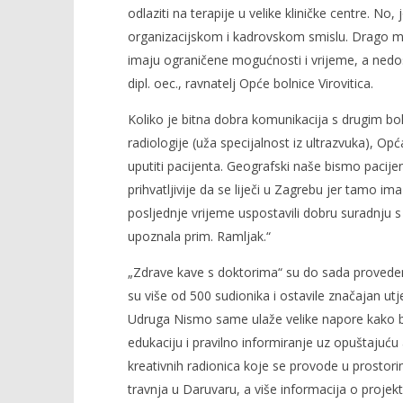
odlaziti na terapije u velike kliničke centre. N
organizacijskom i kadrovskom smislu. Drago mi je 
imaju ograničene mogućnosti i vrijeme, a nedost
dipl. oec., ravnatelj Opće bolnice Virovitica.
Koliko je bitna dobra komunikacija s drugim bo
radiologije (uža specijalnost iz ultrazvuka), Opć
uputiti pacijenta. Geografski naše bismo pacijente
prihvatljivije da se liječi u Zagrebu jer tamo i
posljednje vrijeme uspostavili dobru suradnju
upoznala prim. Ramljak.“
„Zdrave kave s doktorima“ su do sada provedene
su više od 500 sudionika i ostavile značajan utj
Udruga Nismo same ulaže velike napore kako b
edukaciju i pravilno informiranje uz opuštajuću 
kreativnih radionica koje se provode u prostor
travnja u Daruvaru, a više informacija o proje