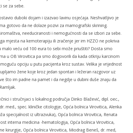
i se za sebe.
ostavio duboki dojam i izazvao lavinu osjećaja. Neshvatljivo je
ima gotovo da ne dolaze pozivi za mamografski skrining.
 siromaštva, needuciranosti i nemogućnosti da se izbori za sebe.
ga mjesta na kemoterapiju ili zračenje jer im HZZO ne pokriva
u malo veću od 100 eura to sebi može priuštiti? Dosta smo
ma u OB Virovitica pa smo dogovorili da kada otkriju karcinom
moguću opciju u putu pacijenta kroz sustav. Velika je vrijednost
upljamo žene koje kroz jedan spontan i ležeran razgovor uz
ve što im padne na pamet i da negdje u dubini duše znaju da
 Ramljak.
nici i stručnjaci s lokalnog područja Dinko Blažević, dipl. oec.,
dr. med., spec. kliničke citologije, Opća bolnica Virovitica, Alenka
ža specijalnost iz ultrazvuka), Opća bolnica Virovitica, Renata
lnost interna medicina -hematologija, Opća bolnica Virovitica,
ične kirurgije, Opća bolnica Virovitica, Miodrag Beneš, dr. med,