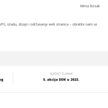
Mirna Bosak
PS, izradu, dizajn i održavanje web stranica – obratite nam se
SLJEDEĆI ČLANAK
og
5. akcija DDK u 2023.