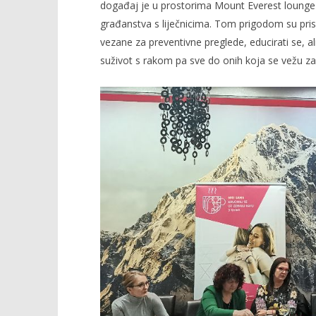
događaj je u prostorima Mount Everest lounge 
građanstva s liječnicima. Tom prigodom su pris
vezane za preventivne preglede, educirati se, ali
suživot s rakom pa sve do onih koja se vežu za 
TRENUTNO OTVORENO
U Virovitici održana jubilarna
Popis po
10. „zdrava kava s doktorima“
16.03.2023.
Udruge Nismo same
slatina.ne
16.03.2023.
slatina.net