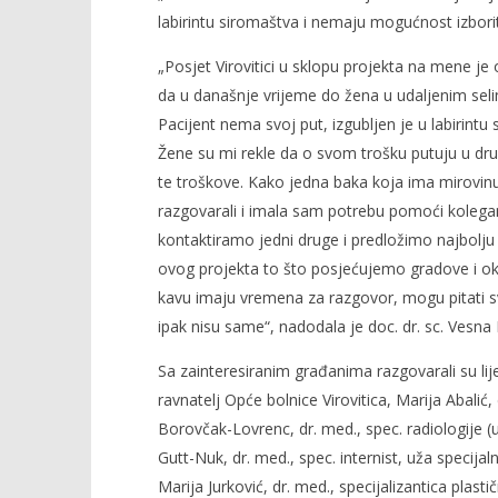
labirintu siromaštva i nemaju mogućnost izborit
„Posjet Virovitici u sklopu projekta na mene je 
da u današnje vrijeme do žena u udaljenim sel
Pacijent nema svoj put, izgubljen je u labirintu
Žene su mi rekle da o svom trošku putuju u dru
te troškove. Kako jedna baka koja ima mirovin
razgovarali i imala sam potrebu pomoći kolega
kontaktiramo jedni druge i predložimo najbolju 
ovog projekta to što posjećujemo gradove i ok
kavu imaju vremena za razgovor, mogu pitati s
ipak nisu same“, nadodala je doc. dr. sc. Vesna
Sa zainteresiranim građanima razgovarali su liječ
ravnatelj Opće bolnice Virovitica, Marija Abalić, 
Borovčak-Lovrenc, dr. med., spec. radiologije (u
Gutt-Nuk, dr. med., spec. internist, uža specija
Marija Jurković, dr. med., specijalizantica plast