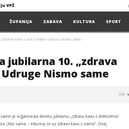
čju VPŽ
Ljeto donosi bezbrižnu igru, ali i zdravstvene izazove
ŽUPANIJA
ZABAVA
KULTURA
SPORT
0. „ZDRAVA KAVA S DOKTORIMA“ UDRUGE NISMO SAME
Projekcija filma – SPIDER-MAN: Novo doba
Poduzetnička oluja: Priča o braći koja su u samo osam godina osvojila tržište
a jubilarna 10. „zdrava
4. Oluja Jazz Fest donosi dvije večeri vrhunskog jazza
“ Udruge Nismo same
VIŠE
sunčanice
čju VPŽ
 same je organizirala desetu jubilarnu „zdravu kavu s doktorima“
kta „Nisi sama – educiraj se uz zdravu kavu s nama“. Ovaj