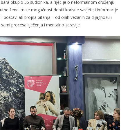
bara okupio 55 sudionika, a riječ je o neformalnom druženju
utne žene imale mogućnost dobiti korisne savjete i informacije
 i postavljati brojna pitanja – od onih vezanih za dijagnozu i
sami procesa liječenja i mentalno zdravlje.
slova na području VPŽ
Ljeto donosi bezbrižnu igru, ali
i zdravstvene izazove
t
16.03.2023.
slatina.net