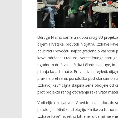
Udruga Nismo same u sklopu svog EU projekta 
diljem Hrvatske, provodi inicijativu „zdrave kave
educirati i povećati svijest građana o važnosti p
kava“ održana u Mount Everest lounge baru gdje 
ugodnom društvu liječnika i članica Udruge, imali
pitanja koja ih muče. Preventivni pregledi, dij
pravilna prehrana, psihološka podrška samo su
„zdravoj kavi“ ciljna skupina žene oboljele od
pilot projektu ranog otkrivanja raka vrata mater
Voditeljica inicijative u Virovitici bila je doc. d
patologiju i kliničku citologiju Klinike za tumor
„zdrave kave“ izuzetno bitne jer u današnje vri