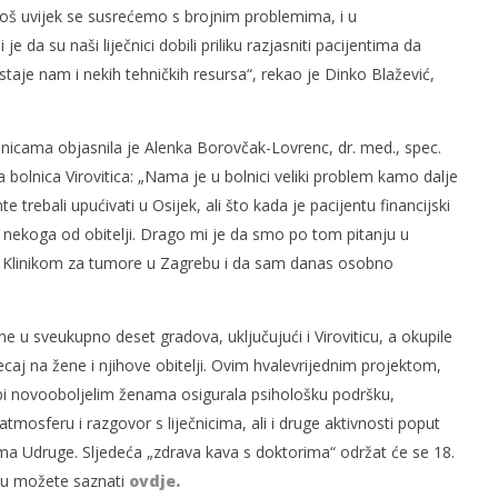
o, još uvijek se susrećemo s brojnim problemima, i u
da su naši liječnici dobili priliku razjasniti pacijentima da
aje nam i nekih tehničkih resursa“, rekao je Dinko Blažević,
lnicama objasnila je Alenka Borovčak-Lovrenc, dr. med., spec.
a bolnica Virovitica: „Nama je u bolnici veliki problem kamo dalje
 trebali upućivati u Osijek, ali što kada je pacijentu financijski
ma nekoga od obitelji. Drago mi je da smo po tom pitanju u
 s Klinikom za tumore u Zagrebu i da sam danas osobno
 u sveukupno deset gradova, uključujući i Viroviticu, a okupile
ecaj na žene i njihove obitelji. Ovim hvalevrijednim projektom,
i novooboljelim ženama osigurala psihološku podršku,
atmosferu i razgovor s liječnicima, ali i druge aktivnosti poput
ima Udruge. Sljedeća „zdrava kava s doktorima“ održat će se 18.
ktu možete saznati
ovdje.