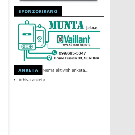
SPONZORIRANO
Astro Party
HEP: Bez struje
16.03.2023.
16.03.2023.
slatina.net
slatina.net
ANKETA
Nema aktivnih anketa...
Arhiva anketa