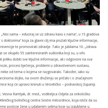
„Nisi sama – educiraj se uz zdravu kavu s nama“, u 15 gradova
 s doktorima“ koja za glavni cilj ima pružati ključne informacije,
revencije te promovirati zdravlje. Tako je jubilarna 10. „zdrava
se okupilo 55 zainteresiranih sudionika koji su, u vrlo
 priliku dobiti sve ključne informacije, ali i odgovore na sva
agnoze, procesi liječenja, problemi u zdravstvenom sustavu,
 neke od tema o kojima se razgovaralo. Također, iako su
 karcinoma dojke, na ovom druženju se pričalo i o značajnom
nice koji će upravo krenuti u Virovitičko – podravskoj županiji.
r. sc. Vesna Ramljak, dr. med., voditeljica Odjela za onkološku
e Kliničkog bolničkog centra Sestre milosrdnice, koja ističe da su
jeme postoje žene u udaljenim selima koje su izgubljene u