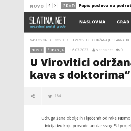
Popis poslova na podru
GRAD
NOVO
NOVO
NASLOVNA
GRAD
Astro Party
NOVO
HEP: Bez struje
GRAD
NASLOVNA
NOVO
U VIROVITICI ODRŽANA JUBILARNA 1
NOVO
16.03.2023.
slatina.net
0
NOVO
ŽUPANIJA
NOVO
U Virovitici održan
KULTURA
kava s doktorima
13. akcija DDK u 2026.
GRAD
Prekid isporuke plina
GRAD
184
Od uboda insekata do 
NOVO
Popis poslova na podru
GRAD
Udruga žena oboljelih i liječenih od raka Nismo
– inicijativu koju provode unutar svog EU proje