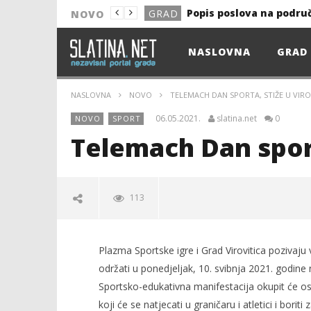
Popis poslova na podru
GRAD
NOVO
NOVO
NASLOVNA
GRAD
Astro Party
NOVO
HEP: Bez struje
GRAD
NASLOVNA
NOVO
TELEMACH DAN SPORTA, STIŽE U VIRO
NOVO
06.05.2021.
slatina.net
0
NOVO
SPORT
NOVO
Telemach Dan sport
KULTURA
13. akcija DDK u 2026.
GRAD
113
Prekid isporuke plina
GRAD
Od uboda insekata do 
NOVO
Plazma Sportske igre i Grad Virovitica pozivaj
Popis poslova na podru
GRAD
održati u ponedjeljak, 10. svibnja 2021. godine
Sportsko-edukativna manifestacija okupit će osn
koji će se natjecati u graničaru i atletici i bo