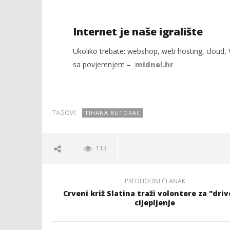
Internet je naše igralište
Ukoliko trebate: webshop, web hosting, cloud, V
sa povjerenjem –
midnel.hr
TAGOVI:
TIHANA BUTORAC
113
PREDHODNI ČLANAK
Crveni križ Slatina traži volontere za "driv
cijepljenje