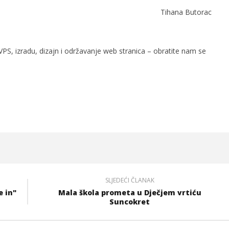
Tihana Butorac
PS, izradu, dizajn i održavanje web stranica – obratite nam se
SLJEDEĆI ČLANAK
e in"
Mala škola prometa u Dječjem vrtiću
Suncokret