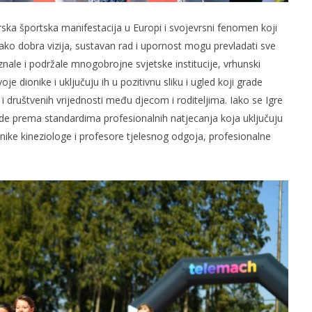
ka športska manifestacija u Europi i svojevrsni fenomen koji
ko dobra vizija, sustavan rad i upornost mogu prevladati sve
oznale i podržale mnogobrojne svjetske institucije, vrhunski
je dionike i uključuju ih u pozitivnu sliku i ugled koji grade
društvenih vrijednosti među djecom i roditeljima. Iako se Igre
de prema standardima profesionalnih natjecanja koja uključuju
nike kineziologe i profesore tjelesnog odgoja, profesionalne