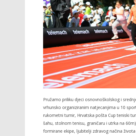
Pružamo priliku djeci osnovnoškolskog i srednj
vrhunsko organiziranim natjecanjima u 10 sp
rukometni turnir, Hrvatska pošta Cup teniski turn
šahu, stolnom tenisu, graničaru i utrka na 60m)
formirane ekipe, ljubitelji zdravog načina živo