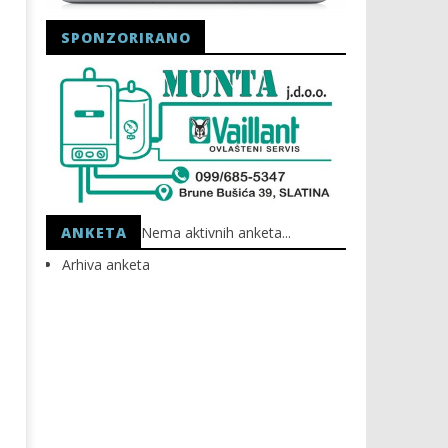
SPONZORIRANO
Astro Party
HEP: Bez struje
06.05.2021.
06.05.2021.
slatina.net
slatina.net
ANKETA
Nema aktivnih anketa...
Arhiva anketa