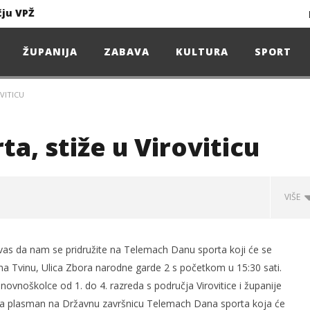
čju VPŽ
Ljeto donosi bezbrižnu igru, ali i zdravstvene izazove
ŽUPANIJA
ZABAVA
KULTURA
SPORT
VITICU
Projekcija filma – SPIDER-MAN: Novo doba
Poduzetnička oluja: Priča o braći koja su u samo osam godina osvojila tržište
a, stiže u Viroviticu
4. Oluja Jazz Fest donosi dvije večeri vrhunskog jazza
VIŠE
sunčanice
u vas da nam se pridružite na Telemach Danu sporta koji će se
čju VPŽ
 na Tvinu, Ulica Zbora narodne garde 2 s početkom u 15:30 sati.
ovnoškolce od 1. do 4. razreda s područja Virovitice i županije
riti za plasman na Državnu završnicu Telemach Dana sporta koja će