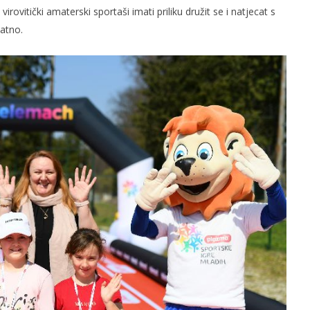
irovitički amaterski sportaši imati priliku družit se i natjecat s
latno.
slova na području VPŽ
Ljeto donosi bezbrižnu igru, ali
i zdravstvene izazove
t
06.05.2021.
slatina.net