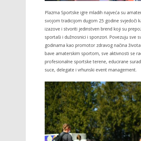
Plazma Sportske igre mladih najveća su amaters
svojom tradicijom dugom 25 godine svjedoči ka
izazove i stvoriti jedinstven brend koji su prep
sportaši i dužnosnici i sponzori. Povezuju sve svo
godinama kao promotor zdravog načina života i 
bave amaterskim sportom, sve aktivnosti se ra
profesionalne sportske terene, educirane surad
suce, delegate i vrhunski event management.