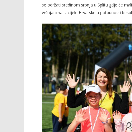
se održati sredinom srpnja u Splitu gdje će mali v
vršnjacima iz cijele Hrvatske u potpunosti besp
TRENUTNO OTVORENO
Telemach Dan sporta, stiže u
Popis po
Viroviticu
06.05.2021.
slatina.ne
06.05.2021.
slatina.net