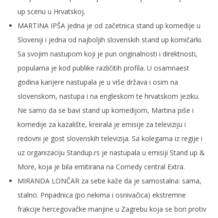
up scenu u Hrvatskoj.
MARTINA IPŠA jedna je od začetnica stand up komedije u
Sloveniji i jedna od najboljih slovenskih stand up komičarki.
Sa svojim nastupom koji je pun originalnosti i direktnosti,
popularna je kod publike različitih profila. U osamnaest
godina karijere nastupala je u više država i osim na
slovenskom, nastupa i na engleskom te hrvatskom jeziku.
Ne samo da se bavi stand up komedijom, Martina piše i
komedije za kazalište, kreirala je emisije za televiziju i
redovni je gost slovenskih televizija. Sa kolegama iz regije i
uz organizaciju Standup.rs je nastupala u emisiji Stand up &
More, koja je bila emitirana na Comedy central Extra.
MIRANDA LONČAR za sebe kaže da je samostalna: sama,
stalno. Pripadnica (po nekima i osnivačica) ekstremne
frakcije hercegovačke manjine u Zagrebu koja se bori protiv