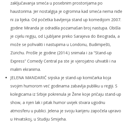
zaključavanja smeća u posebnim prostorijama po
haustorima. Jer nostalgija je ogromna kad smeća nema niđe
ni za lijeka. Od početka bavljenja stand up komedijom 2007.
godine Miranda je odradila pozamašan broj nastupa. Obišla
je cijelu regiju, od Ljubljane preko Sarajeva do Beograda, a
može se pohvaliti i nastupima u Londonu, Budimpešti,
Zürichu. Prošle je godine (2014.) snimala i za “Stand-up
Express” Comedy Central pa ste je vjerojatno uhvatili i na
malim ekranima.
JELENA MANDARIĆ srpska je stand-up komičarka koja
svojim humorom već godinama zabavlja publiku u regiji. S
kolegicama iz Srbije pokrenula je Žene koje pričaju stand-up
show, a njen lak i pitak humor uvijek stvara ugodnu
atmosferu u publici. Jelena je svoju karijeru započela upravo
u Hrvatskoj, u Studiju Smijeha.