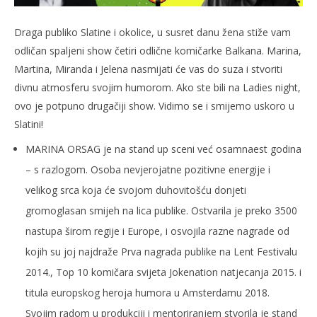
Draga publiko Slatine i okolice, u susret danu žena stiže vam
odličan spaljeni show četiri odlične komičarke Balkana. Marina,
Martina, Miranda i Jelena nasmijati će vas do suza i stvoriti
divnu atmosferu svojim humorom. Ako ste bili na Ladies night,
ovo je potpuno drugačiji show. Vidimo se i smijemo uskoro u
Slatini!
MARINA ORSAG je na stand up sceni već osamnaest godina
– s razlogom. Osoba nevjerojatne pozitivne energije i
velikog srca koja će svojom duhovitošću donjeti
gromoglasan smijeh na lica publike. Ostvarila je preko 3500
nastupa širom regije i Europe, i osvojila razne nagrade od
kojih su joj najdraže Prva nagrada publike na Lent Festivalu
2014., Top 10 komičara svijeta Jokenation natjecanja 2015. i
titula europskog heroja humora u Amsterdamu 2018.
Svojim radom u produkciji i mentoriranjem stvorila je stand