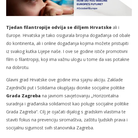
Tjedan filantropije odvija se diljem Hrvatske
ali i
Europe. Hrvatska je tako osigurala brojna događanja od obale
do kontinenta, ali i online događanja kojima možete pristupiti
iz svakog kutka Lijepe naše. I ove se godine ističe promotivni
film o filantropiji, koji ima važnu ulogu u tome da vas potakne
na dobrotu.
Glavni grad Hrvatske ove godine ima sjajnu akciju. Zaklade
Zajednički put i Solidarna okupljaju dionike socijalne politike
Grada Zagreba
na javnom savjetovanju „Horizontalna
suradnja i građanska solidarnost kao poluge socijalne politike
Grada Zagreba“. Cilj je ojačati dijalog s gradskim vlastima te
staviti fokus na prevenciju siromaštva, zaštitu ljudskih prava i
socijalnu sigurnost svih stanovnika Zagreba.