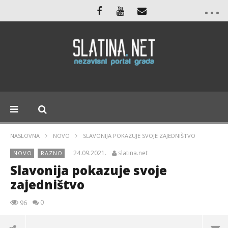
NASLOVNA
NOVO
SLAVONIJA POKAZUJE SVOJE ZAJEDNIŠTVO
24.09.2021.
slatina.net
NOVO
RAZNO
Slavonija pokazuje svoje
zajedništvo
0
96