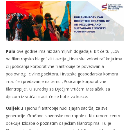
Pula
ove godine ima niz zanimljivih događaja. Bit će tu „Lov
na filantropsko blago“ ali i akcija „Hrvatska volontira“ koja ima
cilj poticanja korporativne filantropije te povezivanja
poslovnog i civilnog sektora. Hrvatska gospodarska komora
imat će i predavanje na temu „Poticanje korporativne
filantropije“. U suradnji sa Dječjim vrtićem Maslačak, sa
djecom iz vrtića izradit će se hotel za kukce.
Osijek
u Tjednu filantropije nudi sjajan sadržaj za sve
generacije. Građane slavonske metropole u Kulturnom centru
očekuje Izložba o poznatim osječkim filantropima. Tu je