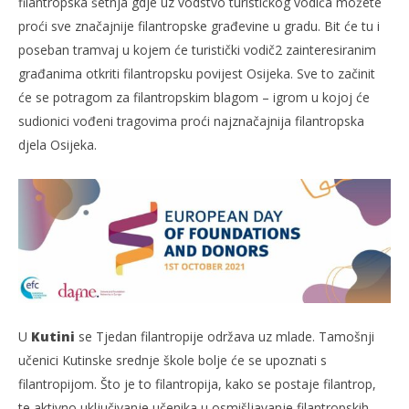
filantropska šetnja gdje uz vodstvo turističkog vodiča možete
proći sve značajnije filantropske građevine u gradu. Bit će tu i
poseban tramvaj u kojem će turistički vodič2 zainteresiranim
građanima otkriti filantropsku povijest Osijeka. Sve to začinit
će se potragom za filantropskim blagom – igrom u kojoj će
sudionici vođeni tragovima proći najznačajnija filantropska
djela Osijeka.
U
Kutini
se Tjedan filantropije održava uz mlade. Tamošnji
učenici Kutinske srednje škole bolje će se upoznati s
filantropijom. Što je to filantropija, kako se postaje filantrop,
te aktivno uključivanje učenika u osmišljavanje filantropskih