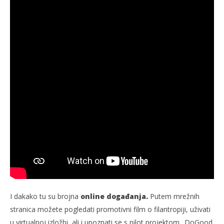
I dakako tu su brojna
online događanja.
Putem mrežnih
stranica možete pogledati promotivni film o filantropiji, uživati
u virtualnoj izložbi, ali i upoznati se s pilot projektom „DoGood