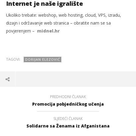
Internet je naše igralište
Ukoliko trebate: webshop, web hosting, cloud, VPS, izradu,
dizajn i održavanje web stranica – obratite nam se sa
povjerenjem –
midnel.hr
TAGOVI:
DORIJAN ELEZOVIĆ
PREDHODNI ČLANAK
Promocija pobjedničkog učenja
SLJEDEĆI ČLANAK
Solidarne sa Ženama iz Afganistana