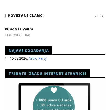
POVEZANI ČLANCI
Puno vas volim
21.05.2019.
0
slatina.net
NAJAVE DOGAĐANJA
15.08.2026.
Astro Party
TREBATE IZRADU INTERNET STRANICE?