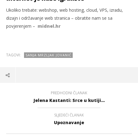
Ukoliko trebate: webshop, web hosting, cloud, VPS, izradu,
dizajn i održavanje web stranica – obratite nam se sa
povjerenjem –
midnel.hr
TAGOVI:
SANJA MRZLJAK JOVANIĆ
PREDHODNI ČLANAK
Jelena Kastanti: Srce u kutiji...
SLJEDEĆI ČLANAK
Upoznavanje