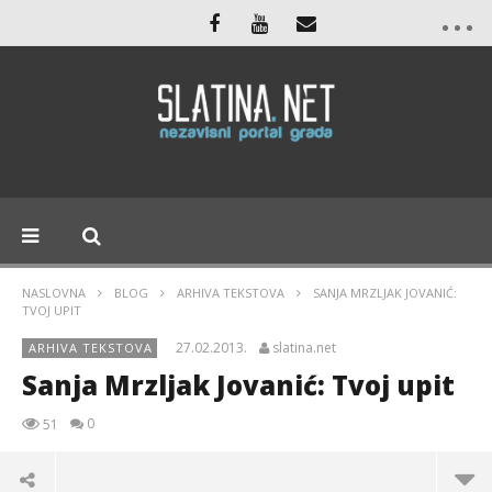
NASLOVNA
BLOG
ARHIVA TEKSTOVA
SANJA MRZLJAK JOVANIĆ:
TVOJ UPIT
27.02.2013.
slatina.net
ARHIVA TEKSTOVA
Sanja Mrzljak Jovanić: Tvoj upit
0
51