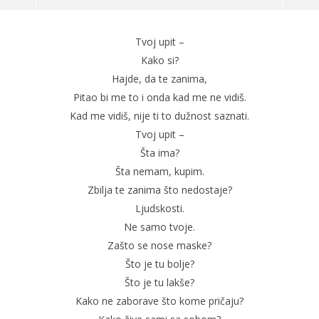
Sanja Mrzljak Jovanić: Tvoj upit
Tvoj upit –
27.02.2013.
slatina.net
Kako si?
Hajde, da te zanima,
Pitao bi me to i onda kad me ne vidiš.
Kad me vidiš, nije ti to dužnost saznati.
Tvoj upit –
Šta ima?
Šta nemam, kupim.
Zbilja te zanima što nedostaje?
Ljudskosti.
Ne samo tvoje.
Po
Zašto se nose maske?
27.
Što je tu bolje?
s
Što je tu lakše?
Kako ne zaborave što kome pričaju?