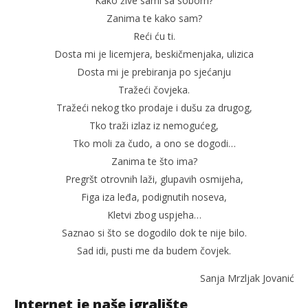
Kako žive sami sa sobom?
Zanima te kako sam?
Reći ću ti.
Dosta mi je licemjera, beskičmenjaka, ulizica
Dosta mi je prebiranja po sjećanju
Tražeći čovjeka.
Tražeći nekog tko prodaje i dušu za drugog,
Tko traži izlaz iz nemogućeg,
Tko moli za čudo, a ono se dogodi…
Zanima te što ima?
Pregršt otrovnih laži, glupavih osmijeha,
Figa iza leđa, podignutih noseva,
Kletvi zbog uspjeha…
Saznao si što se dogodilo dok te nije bilo.
Sad idi, pusti me da budem čovjek.
Sanja Mrzljak Jovanić
Internet je naše igralište