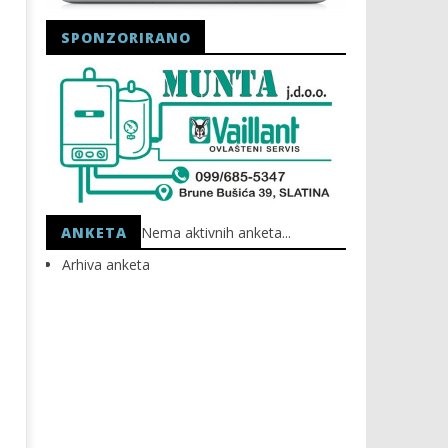
SPONZORIRANO
Astro Party
HEP: Bez struje
03.11.2021.
03.11.2021.
slatina.net
slatina.net
ANKETA
Nema aktivnih anketa...
Arhiva anketa