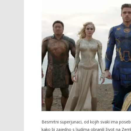
TRENUTNO OTVORENO
Projekcija filma: Vječnici
Popis po
03.11.2021.
03.11.2021.
slatina.net
slatina.ne
Besmrtni superjunaci, od kojih svaki ima posebnu 
kako bi zajedno s ljudima obranili život na Zeml