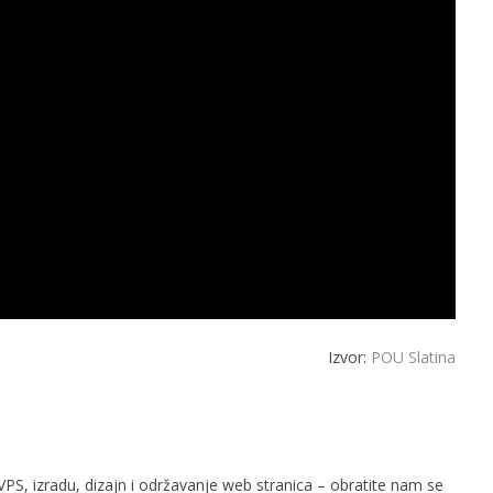
Izvor:
POU Slatina
PS, izradu, dizajn i održavanje web stranica – obratite nam se