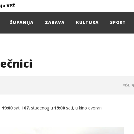
čju VPŽ
Ljeto donosi bezbrižnu igru, ali i zdravstvene izazove
ŽUPANIJA
ZABAVA
KULTURA
SPORT
Projekcija filma – SPIDER-MAN: Novo doba
Poduzetnička oluja: Priča o braći koja su u samo osam godina osvojila tržište
ječnici
4. Oluja Jazz Fest donosi dvije večeri vrhunskog jazza
VIŠE
sunčanice
u
19:00
sati i
07.
studenog u
19:00
sati, u kino dvorani
čju VPŽ