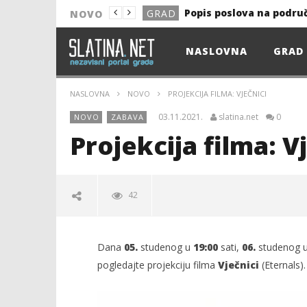
Popis poslova na podru
GRAD
NOVO
NOVO
NASLOVNA
GRAD
Astro Party
NOVO
HEP: Bez struje
GRAD
NASLOVNA
NOVO
PROJEKCIJA FILMA: VJEČNICI
NOVO
03.11.2021.
slatina.net
0
NOVO
ZABAVA
NOVO
Projekcija filma: V
KULTURA
13. akcija DDK u 2026.
GRAD
42
Prekid isporuke plina
GRAD
Od uboda insekata do 
NOVO
Dana
05.
studenog u
19:00
sati,
06.
studenog 
Popis poslova na podru
GRAD
pogledajte projekciju filma
Vječnici
(Eternals).