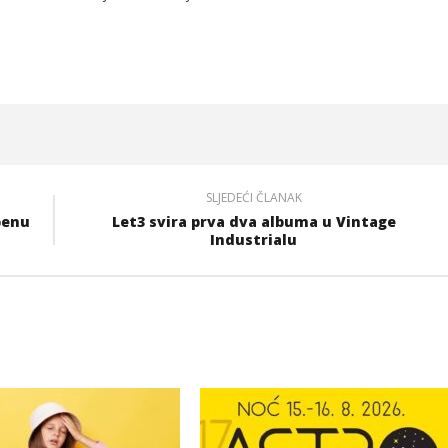
SLJEDEĆI ČLANAK
benu
Let3 svira prva dva albuma u Vintage
Industrialu