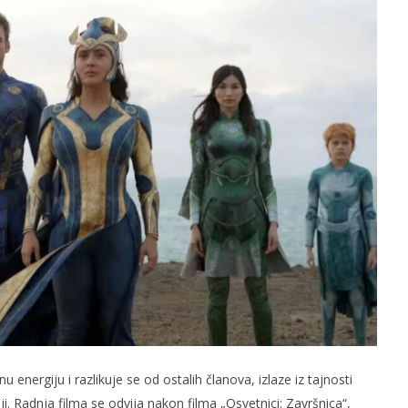
slova na području VPŽ
Ljeto donosi bezbrižnu igru, ali
i zdravstvene izazove
t
03.11.2021.
slatina.net
energiju i razlikuje se od ostalih članova, izlaze iz tajnosti
ji. Radnja filma se odvija nakon filma „Osvetnici: Završnica“,