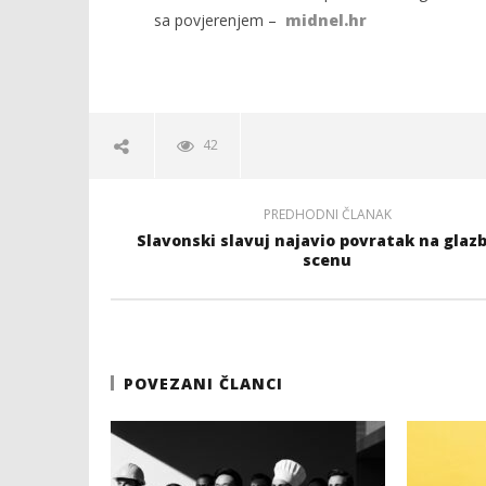
sa povjerenjem –
midnel.hr
42
PREDHODNI ČLANAK
Slavonski slavuj najavio povratak na glaz
scenu
POVEZANI ČLANCI