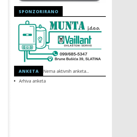
SPONZORIRANO
Astro Party
HEP: Bez struje
07.02.2023.
07.02.2023.
slatina.net
slatina.net
ANKETA
Nema aktivnih anketa...
Arhiva anketa