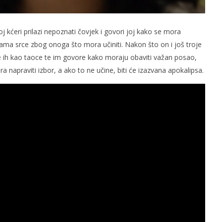
voj kćeri prilazi nepoznati čovjek i govori joj kako se mora
slama srce zbog onoga što mora učiniti. Nakon što on i još troje
že ih kao taoce te im govore kako moraju obaviti važan posao,
ra napraviti izbor, a ako to ne učine, biti će izazvana apokalipsa.