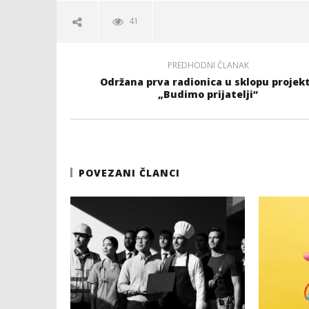
41
PREDHODNI ČLANAK
Održana prva radionica u sklopu projek
„Budimo prijatelji“
POVEZANI ČLANCI