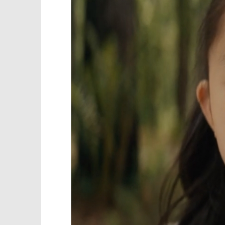
TRENUTNO OTVORENO
Projekcija filma: Netko kuca na
Popis po
vrata
07.02.2023.
slatina.ne
07.02.2023.
slatina.net