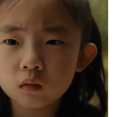
slova na području VPŽ
Ljeto donosi bezbrižnu igru, ali
i zdravstvene izazove
t
07.02.2023.
slatina.net