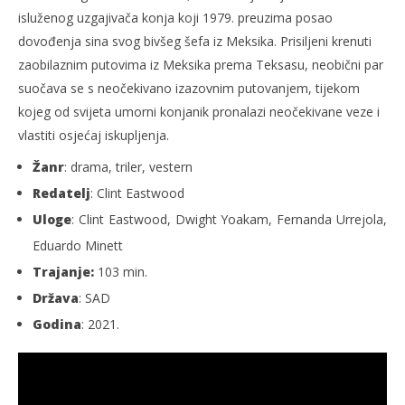
isluženog uzgajivača konja koji 1979. preuzima posao
dovođenja sina svog bivšeg šefa iz Meksika. Prisiljeni krenuti
zaobilaznim putovima iz Meksika prema Teksasu, neobični par
suočava se s neočekivano izazovnim putovanjem, tijekom
kojeg od svijeta umorni konjanik pronalazi neočekivane veze i
vlastiti osjećaj iskupljenja.
Žanr
: drama, triler, vestern
Redatelj
: Clint Eastwood
Uloge
: Clint Eastwood, Dwight Yoakam, Fernanda Urrejola,
Eduardo Minett
Trajanje:
103 min.
Država
: SAD
Godina
: 2021.