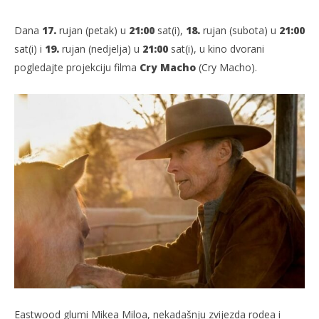
Dana
17.
rujan (petak) u
21:00
sat(i),
18.
rujan (subota) u
21:00
sat(i) i
19.
rujan (nedjelja) u
21:00
sat(i), u kino dvorani
pogledajte projekciju filma
Cry Macho
(Cry Macho).
TRENUTNO OTVORENO
Projekcija filma: Cry Macho
Po
14.09.2021.
14.
slatina.net
s
Eastwood glumi Mikea Miloa, nekadašnju zvijezda rodea i