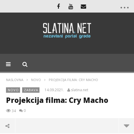
NASLOVNA
NOVO
PROJEKCIJA FILMA: CRY MACHO
14.09.2021.
slatina.net
NOVO
ZABAVA
Projekcija filma: Cry Macho
0
34