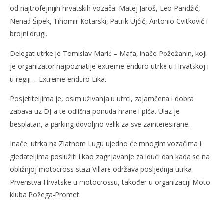
od najtrofejnijih hrvatskih vozača: Matej Jaroš, Leo Pandžić,
Nenad Šipek, Tihomir Kotarski, Patrik Ujčić, Antonio Cvitković i
brojni drugi.
Delegat utrke je Tomislav Marić – Mafa, inače Požežanin, koji
je organizator najpoznatije extreme enduro utrke u Hrvatskoj i
u regiji – Extreme enduro Lika.
Posjetiteljima je, osim uživanja u utrci, zajamčena i dobra
zabava uz DJ-a te odlična ponuda hrane i pića. Ulaz je
besplatan, a parking dovoljno velik za sve zainteresirane.
Inače, utrka na Zlatnom Lugu ujedno će mnogim vozačima i
gledateljima poslužiti i kao zagrijavanje za idući dan kada se na
obližnjoj motocross stazi Villare održava posljednja utrka
Prvenstva Hrvatske u motocrossu, također u organizaciji Moto
kluba Požega-Promet.