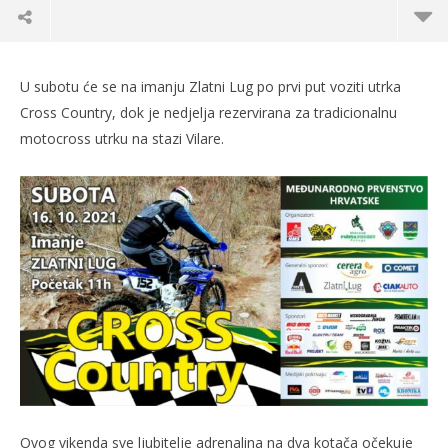
U subotu će se na imanju Zlatni Lug po prvi put voziti utrka
Cross Country, dok je nedjelja rezervirana za tradicionalnu
motocross utrku na stazi Vilare.
TRENUTNO OTVORENO
Otvoreno prvenstvo Hrvatske u motocrossu u
Po
Požegi
11.
s
11.10.2021.
slatina.net
Ovog vikenda sve ljubitelje adrenalina na dva kotača očekuje