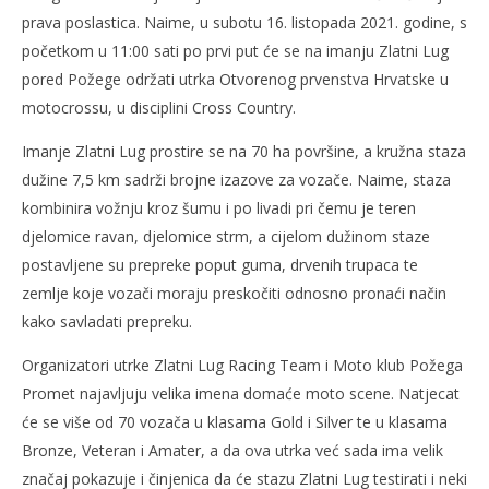
prava poslastica. Naime, u subotu 16. listopada 2021. godine, s
početkom u 11:00 sati po prvi put će se na imanju Zlatni Lug
pored Požege održati utrka Otvorenog prvenstva Hrvatske u
motocrossu, u disciplini Cross Country.
Imanje Zlatni Lug prostire se na 70 ha površine, a kružna staza
dužine 7,5 km sadrži brojne izazove za vozače. Naime, staza
kombinira vožnju kroz šumu i po livadi pri čemu je teren
djelomice ravan, djelomice strm, a cijelom dužinom staze
postavljene su prepreke poput guma, drvenih trupaca te
zemlje koje vozači moraju preskočiti odnosno pronaći način
kako savladati prepreku.
Organizatori utrke Zlatni Lug Racing Team i Moto klub Požega
Promet najavljuju velika imena domaće moto scene. Natjecat
će se više od 70 vozača u klasama Gold i Silver te u klasama
Bronze, Veteran i Amater, a da ova utrka već sada ima velik
značaj pokazuje i činjenica da će stazu Zlatni Lug testirati i neki