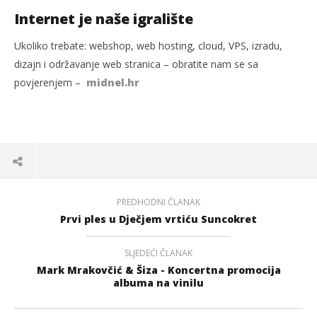
Internet je naše igralište
Ukoliko trebate: webshop, web hosting, cloud, VPS, izradu,
dizajn i održavanje web stranica – obratite nam se sa
povjerenjem –
midnel.hr
PREDHODNI ČLANAK
Prvi ples u Dječjem vrtiću Suncokret
SLJEDEĆI ČLANAK
Mark Mrakovčić & Šiza - Koncertna promocija
albuma na vinilu