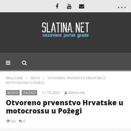
NASLOVNA
NOVO
OTVORENO PRVENSTVO HRVATSKE U
MOTOCROSSU U POŽEGI
11.10.2021.
slatina.net
NOVO
RAZNO
Otvoreno prvenstvo Hrvatske u
motocrossu u Požegi
0
62