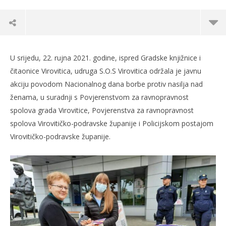
U srijedu, 22. rujna 2021. godine, ispred Gradske knjižnice i
čitaonice Virovitica, udruga S.O.S Virovitica održala je javnu
akciju povodom Nacionalnog dana borbe protiv nasilja nad
ženama, u suradnji s Povjerenstvom za ravnopravnost
spolova grada Virovitice, Povjerenstva za ravnopravnost
spolova Virovitičko-podravske županije i Policijskom postajom
Virovitičko-podravske županije.
TRENUTNO OTVORENO
Po
Održana javna akcija povodom Nacionalnog
dana borbe protiv nasilja nad ženama
22.
s
22.09.2021.