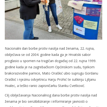
slatina.net
Nacionalni dan borbe protiv nasilja nad ženama, 22. rujna,
obilježava se od 2004. godine kada ga je Hrvatski sabor
proglasio u spomen na tragičan događaj od 22. rujna 1999.
godine kada je na zagrebačkom Općinskom sudu, tijekom
brakorazvodne parnice, Mato Oraškić ubio suprugu Gordanu
Oraškić i njezinu odvjetnicu Harju Prohić te sutkinju Ljiljanu
Hvalec, a teško ranio zapisničarku Stanku Cvetković.
Cilj obilježavanja Nacionalnog dana borbe protiv nasilja nad
ženama je bio senzibiliziranje i informiranje javnosti o