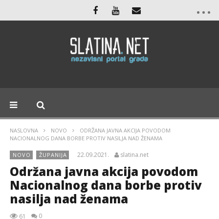
NASLOVNA
NOVO
ODRŽANA JAVNA AKCIJA POVODOM
NACIONALNOG DANA BORBE PROTIV NASILJA NAD ŽENAMA
22.09.2021.
slatina.net
NOVO
ŽUPANIJA
Održana javna akcija povodom
Nacionalnog dana borbe protiv
nasilja nad ženama
0
61