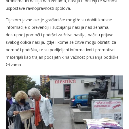
problematici nasilja nad ženama, nasilja u obitelji te važnosti
uspostave ravnopravnosti spolova.
Tijekom javne akcije građani/ke mogli/e su dobiti korisne
informacije o prevenciji i suzbijanju nasilja nad ženama,
dostupnoj pomoći i podršci za žrtve nasilja, načinu prijave
svakog oblika nasilja, gdje i kome se žrtve mogu obratiti za
pomoć i podršku, te su podijeljeni informativni i promotivni
materijali kao trajan podsjetnik na važnost pružanja podrške
žrtvama.