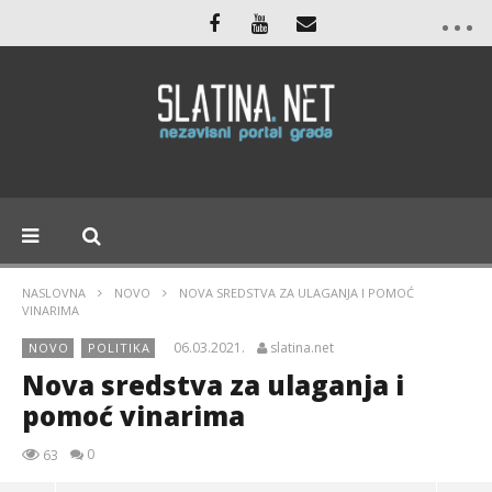
NASLOVNA
NOVO
NOVA SREDSTVA ZA ULAGANJA I POMOĆ
VINARIMA
06.03.2021.
slatina.net
NOVO
POLITIKA
Nova sredstva za ulaganja i
pomoć vinarima
0
63