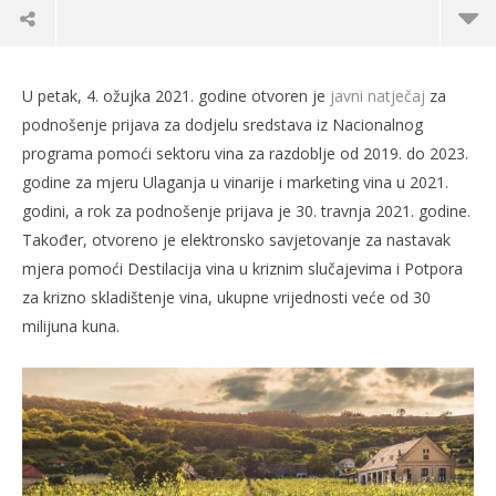
U petak, 4. ožujka 2021. godine otvoren je
javni natječaj
za
podnošenje prijava za dodjelu sredstava iz Nacionalnog
programa pomoći sektoru vina za razdoblje od 2019. do 2023.
godine za mjeru Ulaganja u vinarije i marketing vina u 2021.
godini, a rok za podnošenje prijava je 30. travnja 2021. godine.
Također, otvoreno je elektronsko savjetovanje za nastavak
mjera pomoći Destilacija vina u kriznim slučajevima i Potpora
za krizno skladištenje vina, ukupne vrijednosti veće od 30
milijuna kuna.
TRENUTNO OTVORENO
Nova sredstva za ulaganja i pomoć vinarima
Ko
06.03.2021.
06.
slatina.net
s