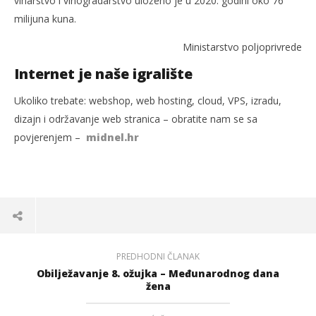
vinarstvo i vinogradarstvo uloženo je u 2020. godini oko 76
milijuna kuna.
Ministarstvo poljoprivrede
Internet je naše igralište
Ukoliko trebate: webshop, web hosting, cloud, VPS, izradu,
dizajn i održavanje web stranica – obratite nam se sa
povjerenjem –
midnel.hr
PREDHODNI ČLANAK
Obilježavanje 8. ožujka – Međunarodnog dana
žena