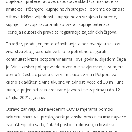
objekata i prateće radove, uspostave skladišta, naknade za
arhitekte i inženjere, kupnje novih strojeva i opreme do iznosa
njihove tržišne vrijednosti, kupnje novih strojeva i opreme,
kupnje ili razvoja računalnih softvera i kupnje patenata,
licencija i autorskih prava te registracije zajedničkih žigova.
Također, produljenjem otežanih uvjeta poslovanja u sektoru
vinarstva zbog koronakrize bilo je potrebno osigurati
kontinuitet krizne potpore vinarima i ove godine, slijedom čega
je Ministarstvo poljoprivrede otvorilo
e-savjetovanje
za mjere
pomoći Destilacija vina u kriznim slučajevima i Potpora za
krizno skladištenje vina ukupne vrijednosti veće od 30 milijuna
kuna
,
a prijedlozi zainteresirane javnosti se zaprimaju do 12.
ožujka 2021. godine.
Upravo zahvaljujući navedenim COVID mjerama pomoći
sektoru vinarstva, prošlogodišnja Vinska omotnica ima najveće
iskorištenje do sada, čak 94 posto – odnosno, u hrvatsko