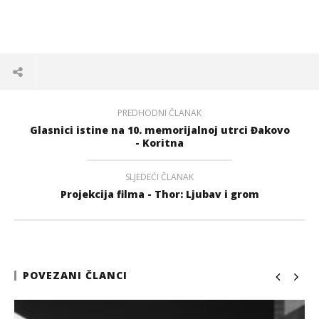
PREDHODNI ČLANAK
Glasnici istine na 10. memorijalnoj utrci Đakovo
- Koritna
SLJEDEĆI ČLANAK
Projekcija filma - Thor: Ljubav i grom
POVEZANI ČLANCI