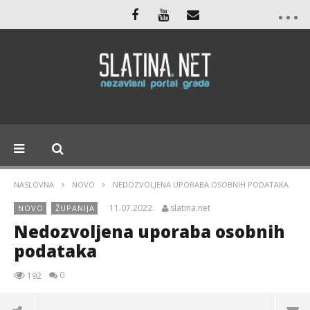
NASLOVNA
NOVO
NEDOZVOLJENA UPORABA OSOBNIH PODATAKA
11.07.2022.
slatina.net
NOVO
ŽUPANIJA
Nedozvoljena uporaba osobnih
podataka
0
192