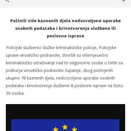
Počinili više kaznenih djela nedozvoljene uporabe
osobnih podataka i krivotvorenja službene ili
poslovne isprave
Policijski službenici Službe kriminalističke policije, Policijske
uprave virovitičko-podravske, dovršili su višemjesečno
kriminalističko istraživanje nad tri odgovorne osobe u tvrtki sa
područja virovitičko-podravske županije, zbog počinjenih
ukupno 78 kaznenih djela, nedozvoljene uporabe osobnih
podataka i krivotvorenja službene ili poslovne isprave na štetu
TRENUTNO OTVORENO
39 osoba.
Nedozvoljena uporaba osobnih podataka
Po
11.07.2022.
11.
slatina.net
s