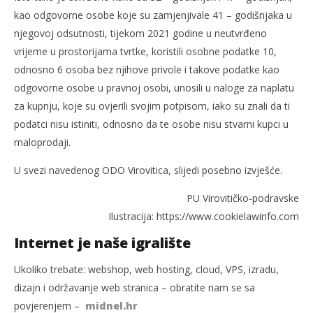
kao odgovorne osobe koje su zamjenjivale 41 – godišnjaka u
njegovoj odsutnosti, tijekom 2021 godine u neutvrđeno
vrijeme u prostorijama tvrtke, koristili osobne podatke 10,
odnosno 6 osoba bez njihove privole i takove podatke kao
odgovorne osobe u pravnoj osobi, unosili u naloge za naplatu
za kupnju, koje su ovjerili svojim potpisom, iako su znali da ti
podatci nisu istiniti, odnosno da te osobe nisu stvarni kupci u
maloprodaji.
U svezi navedenog ODO Virovitica, slijedi posebno izvješće.
PU Virovitičko-podravske
Ilustracija: https://www.cookielawinfo.com
Internet je naše igralište
Ukoliko trebate: webshop, web hosting, cloud, VPS, izradu,
dizajn i održavanje web stranica – obratite nam se sa
povjerenjem –
midnel.hr