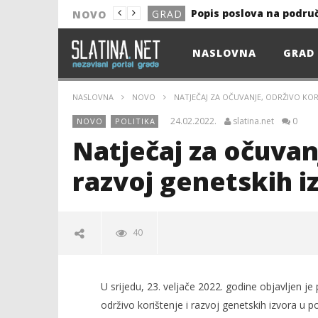
Popis poslova na podru
GRAD
NOVO
NOVO
NASLOVNA
GRAD
Astro Party
NOVO
HEP: Bez struje
GRAD
NASLOVNA
NOVO
NATJEČAJ ZA OČUVANJE, ODRŽIVO KOR
NOVO
24.02.2022.
slatina.net
0
NOVO
POLITIKA
NOVO
Natječaj za očuvanj
KULTURA
razvoj genetskih i
13. akcija DDK u 2026.
GRAD
Prekid isporuke plina
GRAD
40
Od uboda insekata do 
NOVO
Popis poslova na podru
GRAD
U srijedu, 23. veljače 2022. godine objavljen j
održivo korištenje i razvoj genetskih izvora u 