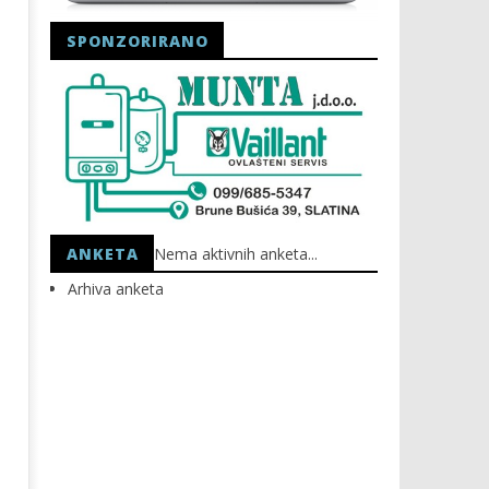
SPONZORIRANO
Astro Party
HEP: Bez struje
24.02.2022.
24.02.2022.
slatina.net
slatina.net
ANKETA
Nema aktivnih anketa...
Arhiva anketa