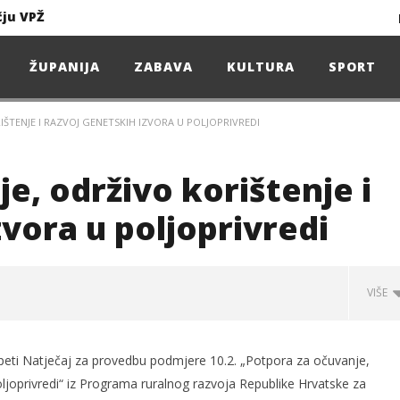
čju VPŽ
Ljeto donosi bezbrižnu igru, ali i zdravstvene izazove
ŽUPANIJA
ZABAVA
KULTURA
SPORT
IŠTENJE I RAZVOJ GENETSKIH IZVORA U POLJOPRIVREDI
Projekcija filma – SPIDER-MAN: Novo doba
Poduzetnička oluja: Priča o braći koja su u samo osam godina osvojila tržište
e, održivo korištenje i
4. Oluja Jazz Fest donosi dvije večeri vrhunskog jazza
zvora u poljoprivredi
VIŠE
sunčanice
čju VPŽ
e peti Natječaj za provedbu podmjere 10.2. „Potpora za očuvanje,
poljoprivredi“ iz Programa ruralnog razvoja Republike Hrvatske za