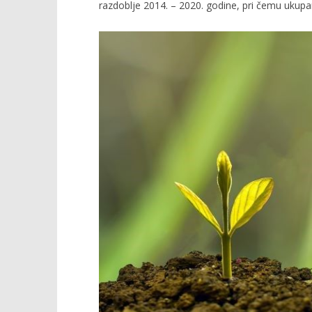
razdoblje 2014. – 2020. godine, pri čemu ukupan
TRENUTNO OTVORENO
Natječaj za očuvanje, održivo
Popis po
korištenje i razvoj genetskih
24.02.2022.
izvora u poljoprivredi
slatina.ne
24.02.2022.
slatina.net