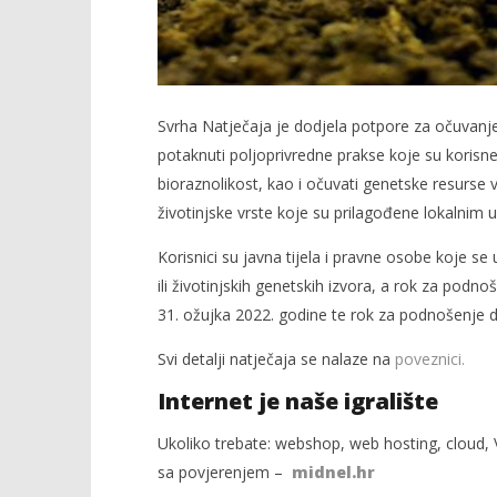
Svrha Natječaja je dodjela potpore za očuvanje, 
potaknuti poljoprivredne prakse koje su korisne 
bioraznolikost, kao i očuvati genetske resurse ve
životinjske vrste koje su prilagođene lokalnim 
Korisnici su javna tijela i pravne osobe koje 
ili životinjskih genetskih izvora, a rok za podn
31. ožujka 2022. godine te rok za podnošenje d
Svi detalji natječaja se nalaze na
poveznici.
Internet je naše igralište
Ukoliko trebate: webshop, web hosting, cloud, V
sa povjerenjem –
midnel.hr