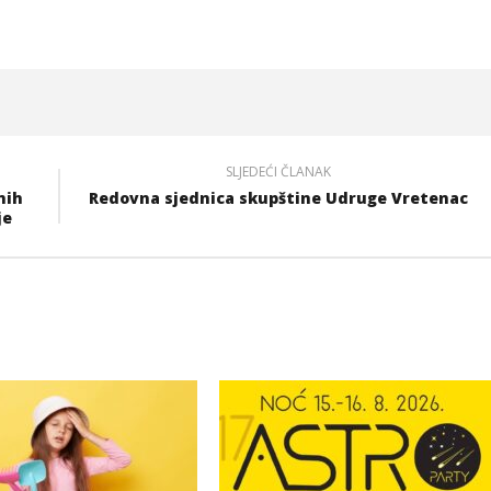
SLJEDEĆI ČLANAK
nih
Redovna sjednica skupštine Udruge Vretenac
je