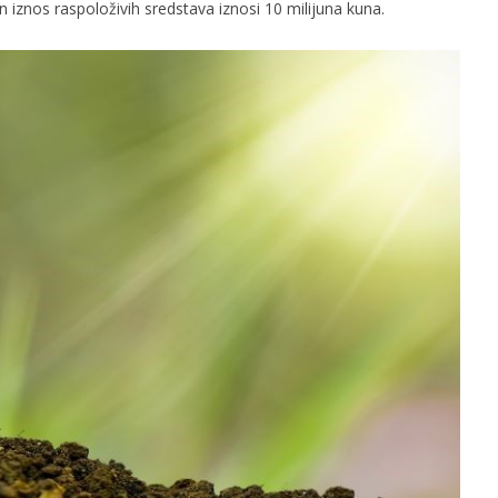
 iznos raspoloživih sredstava iznosi 10 milijuna kuna.
slova na području VPŽ
Ljeto donosi bezbrižnu igru, ali
i zdravstvene izazove
t
24.02.2022.
slatina.net