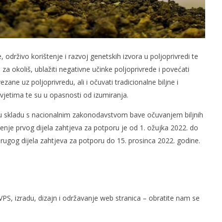
održivo korištenje i razvoj genetskih izvora u poljoprivredi te
za okoliš, ublažiti negativne učinke poljoprivrede i povećati
zane uz poljoprivredu, ali i očuvati tradicionalne biljne i
uvjetima te su u opasnosti od izumiranja.
se u skladu s nacionalnim zakonodavstvom bave očuvanjem biljnih
ošenje prvog dijela zahtjeva za potporu je od 1. ožujka 2022. do
rugog dijela zahtjeva za potporu do 15. prosinca 2022. godine.
PS, izradu, dizajn i održavanje web stranica – obratite nam se