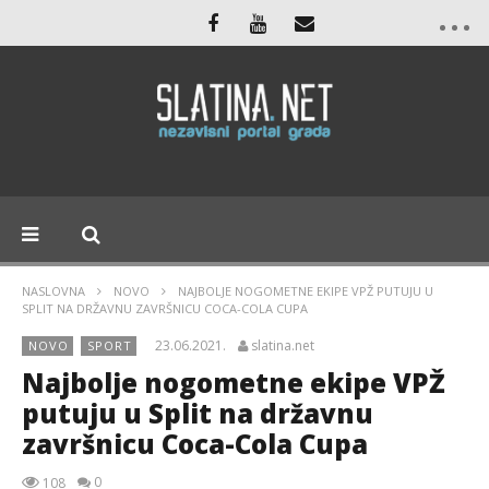
NASLOVNA
NOVO
NAJBOLJE NOGOMETNE EKIPE VPŽ PUTUJU U
SPLIT NA DRŽAVNU ZAVRŠNICU COCA-COLA CUPA
23.06.2021.
slatina.net
NOVO
SPORT
Najbolje nogometne ekipe VPŽ
putuju u Split na državnu
završnicu Coca-Cola Cupa
0
108