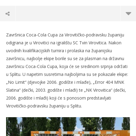
Završnica Coca-Cola Cupa za Virovitičko-podravsku županiju
odigrana je u Virovitici na igralištu SC Tvin Virovitica. Nakon
uvodnih kvalifikacijskih turnira i prolaska na županijsku
završnicu, najbolje ekipe borile su se za plasman na državnu
završnicu Coca-Cola Cupa, koja će se sredinom srpnja održati
u Splitu. U napetim susretima najboljima su se pokazale ekipe:
„No Limit“ (djevojke 2006. godište i mlađe), „Error 404 MNK
Slatina“ (dečki, 2003. godište i mlađi) te „NK Virovitica“ (dečki,
2006. godište i mlađi) koji će s ponosom predstavljati
TRENUTNO OTVORENO
Virovitičko-podravsku županiju u Splitu.
Najbolje nogometne ekipe VPŽ putuju u Split na
Po
državnu završnicu Coca-Cola Cupa
23.
s
23.06.2021.