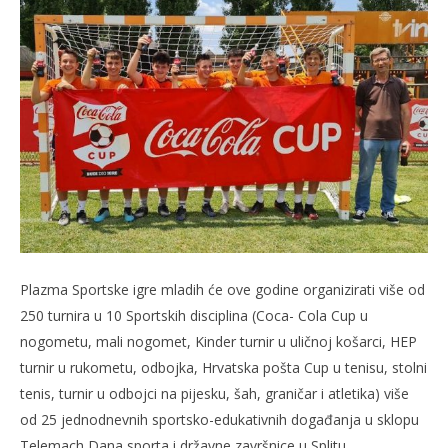
Plazma Sportske igre mladih će ove godine organizirati više od
250 turnira u 10 Sportskih disciplina (Coca- Cola Cup u
nogometu, mali nogomet, Kinder turnir u uličnoj košarci, HEP
turnir u rukometu, odbojka, Hrvatska pošta Cup u tenisu, stolni
tenis, turnir u odbojci na pijesku, šah, graničar i atletika) više
od 25 jednodnevnih sportsko-edukativnih događanja u sklopu
Telemach Dana sporta i državne završnice u Splitu,