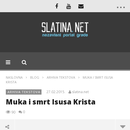
NASLOVNA
BLOG
ARHIVA TEKSTOVA
MUKA I SMRT ISUSA
KRISTA
27.02.2015.
slatina.net
ARHIVA TEKSTOVA
Muka i smrt Isusa Krista
0
90