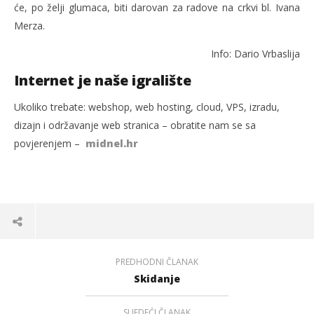
će, po želji glumaca, biti darovan za radove na crkvi bl. Ivana
Merza.
Info: Dario Vrbaslija
Internet je naše igralište
Ukoliko trebate: webshop, web hosting, cloud, VPS, izradu,
dizajn i održavanje web stranica – obratite nam se sa
povjerenjem –
midnel.hr
PREDHODNI ČLANAK
Skidanje
SLJEDEĆI ČLANAK