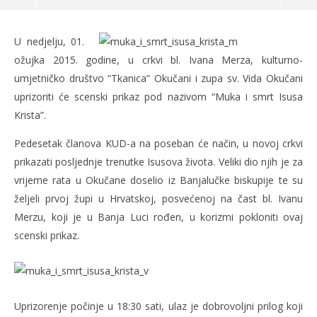
Muka i smrt Isusa Krista
U nedjelju, 01.
27.02.2015.
ožujka 2015. godine, u crkvi bl. Ivana Merza, kulturno-
slatina.net
umjetničko društvo “Tkanica” Okučani i zupa sv. Vida Okučani
uprizoriti će scenski prikaz pod nazivom “Muka i smrt Isusa
Krista”.
Pedesetak članova KUD-a na poseban će način, u novoj crkvi
prikazati posljednje trenutke Isusova života. Veliki dio njih je za
vrijeme rata u Okučane doselio iz Banjalučke biskupije te su
željeli prvoj župi u Hrvatskoj, posvećenoj na čast bl. Ivanu
Merzu, koji je u Banja Luci rođen, u korizmi pokloniti ovaj
scenski prikaz.
Po
27.
s
Uprizorenje počinje u 18:30 sati, ulaz je dobrovoljni prilog koji