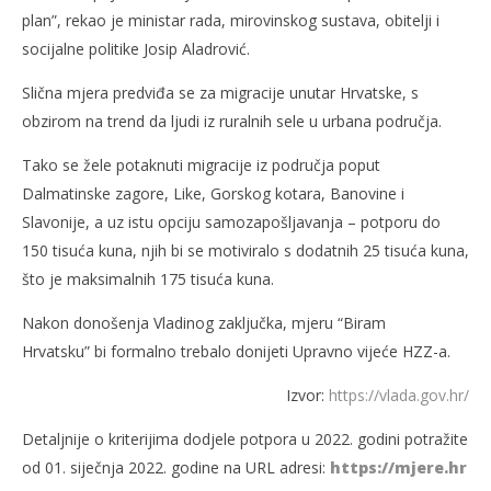
plan”, rekao je ministar rada, mirovinskog sustava, obitelji i
socijalne politike Josip Aladrović.
Slična mjera predviđa se za migracije unutar Hrvatske, s
obzirom na trend da ljudi iz ruralnih sele u urbana područja.
Tako se žele potaknuti migracije iz područja poput
Dalmatinske zagore, Like, Gorskog kotara, Banovine i
Slavonije, a uz istu opciju samozapošljavanja – potporu do
150 tisuća kuna, njih bi se motiviralo s dodatnih 25 tisuća kuna,
što je maksimalnih 175 tisuća kuna.
Nakon donošenja Vladinog zaključka, mjeru “Biram
Hrvatsku” bi formalno trebalo donijeti Upravno vijeće HZZ-a.
Izvor:
https://vlada.gov.hr/
Detaljnije o kriterijima dodjele potpora u 2022. godini potražite
od 01. siječnja 2022. godine na URL adresi:
https://mjere.hr