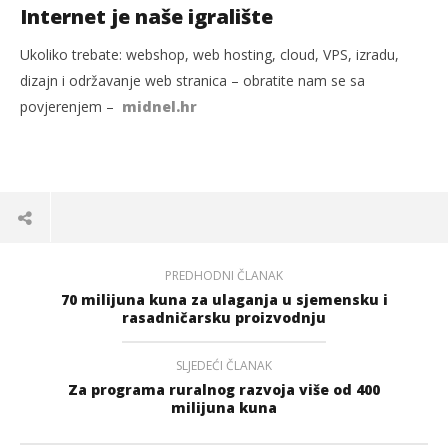
Internet je naše igralište
Ukoliko trebate: webshop, web hosting, cloud, VPS, izradu,
dizajn i održavanje web stranica – obratite nam se sa
povjerenjem –
midnel.hr
PREDHODNI ČLANAK
70 milijuna kuna za ulaganja u sjemensku i
rasadničarsku proizvodnju
SLJEDEĆI ČLANAK
Za programa ruralnog razvoja više od 400
milijuna kuna