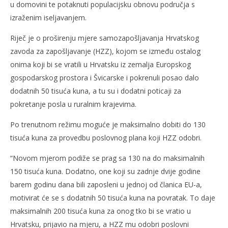
u domovini te potaknuti populacijsku obnovu područja s
izraženim iseljavanjem.
Riječ je o proširenju mjere samozapošljavanja Hrvatskog
zavoda za zapošljavanje (HZZ), kojom se između ostalog
onima koji bi se vratili u Hrvatsku iz zemalja Europskog
gospodarskog prostora i Švicarske i pokrenuli posao dalo
dodatnih 50 tisuća kuna, a tu su i dodatni poticaji za
pokretanje posla u ruralnim krajevima.
Po trenutnom režimu moguće je maksimalno dobiti do 130
tisuća kuna za provedbu poslovnog plana koji HZZ odobri.
“Novom mjerom podiže se prag sa 130 na do maksimalnih
150 tisuća kuna. Dodatno, one koji su zadnje dvije godine
barem godinu dana bili zaposleni u jednoj od članica EU-a,
motivirat će se s dodatnih 50 tisuća kuna na povratak. To daje
maksimalnih 200 tisuća kuna za onog tko bi se vratio u
Hrvatsku, prijavio na mjeru, a HZZ mu odobri poslovni