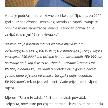
slatina.net
Vlada je podržala mjere aktivne politike zapošljavanja za 2022.
godinu iz nadležnosti Hrvatskog zavoda za zapošljavanje te
proširila mjere samozapošljavanja. Također, prihvaćen je
zaključak o mjeri “Biram Hrvatsku”.
“Vidimo da je poseban interes izazvala mjera kojom
oplemenjujemo postojeće, to je mjera samozapošljavanja, koju s
postojećih 130.000 kuna dižemo je na maksimalnih
150.000,
uz
poticanje onih koji ćele ići iz urbanih u ruralne krajeve s još
25.000,
a onima koji su radili u protekle dvije godine barem
godinu dana u jednoj od članica Europske unije, dodatnih
50.000
kuna”
, rekao je predsjednik Vlade prije predstavljanja
mjera.
Mjerom “Biram Hrvatsku” želi se motivirati povratak
iseljenika, novčanim poticajima ohrabriti ih za pokretanje posla