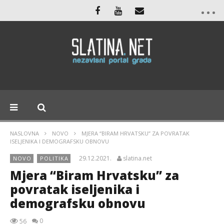
NASLOVNA
NOVO
MJERA “BIRAM HRVATSKU” ZA POVRATAK
ISELJENIKA I DEMOGRAFSKU OBNOVU
29.12.2021.
slatina.net
NOVO
POLITIKA
Mjera “Biram Hrvatsku” za
povratak iseljenika i
demografsku obnovu
0
56