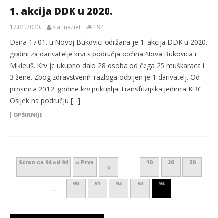
1. akcija DDK u 2020.
17.01.2020.
slatina.net
194
Dana 17.01. u Novoj Bukovici održana je 1. akcija DDK u 2020.
godini za darivatelje krvi s područja općina Nova Bukovica i
Mikleuš. Krv je ukupno dalo 28 osoba od čega 25 muškaraca i
3 žene. Zbog zdravstvenih razloga odbijen je 1 darivatelj. Od
prosinca 2012. godine krv prikuplja Transfuzijska jedinca KBC
Osijek na području […]
OPŠIRNIJE
Stranica 94 od 94
« Prva
10
20
30
«
...
90
91
92
93
94
...