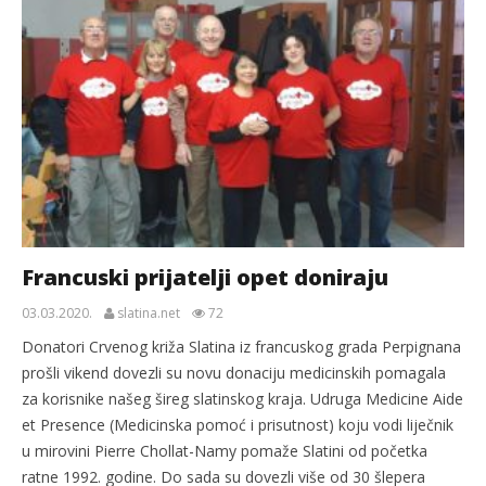
Francuski prijatelji opet doniraju
03.03.2020.
slatina.net
72
Donatori Crvenog križa Slatina iz francuskog grada Perpignana
prošli vikend dovezli su novu donaciju medicinskih pomagala
za korisnike našeg šireg slatinskog kraja. Udruga Medicine Aide
et Presence (Medicinska pomoć i prisutnost) koju vodi liječnik
u mirovini Pierre Chollat-Namy pomaže Slatini od početka
ratne 1992. godine. Do sada su dovezli više od 30 šlepera