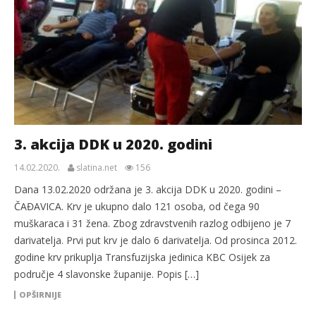
3. akcija DDK u 2020. godini
14.02.2020.
slatina.net
156
Dana 13.02.2020 održana je 3. akcija DDK u 2020. godini –
ČAĐAVICA. Krv je ukupno dalo 121 osoba, od čega 90
muškaraca i 31 žena. Zbog zdravstvenih razlog odbijeno je 7
darivatelja. Prvi put krv je dalo 6 darivatelja. Od prosinca 2012.
godine krv prikuplja Transfuzijska jedinica KBC Osijek za
područje 4 slavonske županije. Popis […]
OPŠIRNIJE