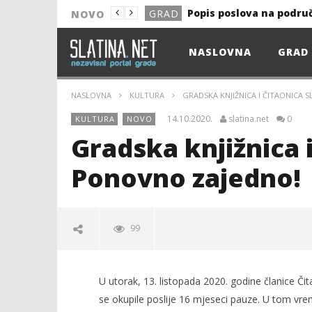
Popis poslova na podru
GRAD
NOVO
NOVO
NASLOVNA
GRAD
Astro Party
NOVO
HEP: Bez struje
GRAD
NASLOVNA
KULTURA
GRADSKA KNJIŽNICA I ČITAONICA 
NOVO
14.10.2020.
slatina.net
0
KULTURA
NOVO
NOVO
Gradska knjižnica i
KULTURA
Ponovno zajedno!
13. akcija DDK u 2026.
GRAD
Prekid isporuke plina
GRAD
99
Od uboda insekata do 
NOVO
Popis poslova na podru
GRAD
U utorak, 13. listopada 2020. godine članice Čit
se okupile poslije 16 mjeseci pauze. U tom vreme