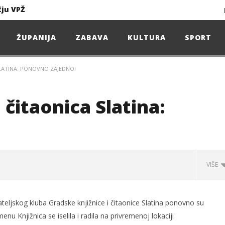
čju VPŽ
Ljeto donosi bezbrižnu igru, ali i zdravstvene izazove
ŽUPANIJA
ZABAVA
KULTURA
SPORT
SLATINA: PONOVNO ZAJEDNO!
Projekcija filma – SPIDER-MAN: Novo doba
Poduzetnička oluja: Priča o braći koja su u samo osam godina osvojila tržište
 čitaonica Slatina:
4. Oluja Jazz Fest donosi dvije večeri vrhunskog jazza
VIŠE
sunčanice
čju VPŽ
ateljskog kluba Gradske knjižnice i čitaonice Slatina ponovno su
nu Knjižnica se iselila i radila na privremenoj lokaciji