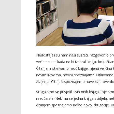
Nedostajali su nam naši susreti, razgovori o p
većina nas nikada ne bi izabrali knjigu koju čit
Čitanjem otkrivamo moć knjige, njenu veličin
novim likovima, novim spoznajama. Otkrivamo nov
življenja. Čitajući spoznajemo nove svjetove
Stoga smo se prisjetili svih onih knjiga koje sm
razočarale. Nekima se jedna knjiga svidjela, n
čitanjem spoznajemo nešto novo, drugačije. K