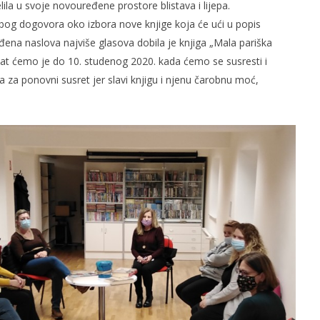
 u svoje novouređene prostore blistava i lijepa.
zbog dogovora oko izbora nove knjige koja će ući u popis
uđena naslova najviše glasova dobila je knjiga „Mala pariška
Čitat ćemo je do 10. studenog 2020. kada ćemo se susresti i
a za ponovni susret jer slavi knjigu i njenu čarobnu moć,
slova na području VPŽ
Ljeto donosi bezbrižnu igru, ali
i zdravstvene izazove
t
14.10.2020.
slatina.net