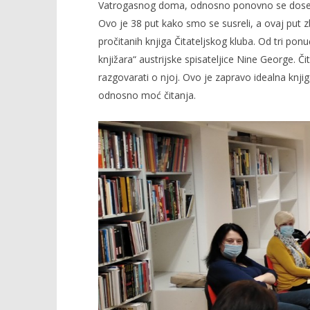
Vatrogasnog doma, odnosno ponovno se doselila
Ovo je 38 put kako smo se susreli, a ovaj put 
pročitanih knjiga Čitateljskog kluba. Od tri pon
knjižara“ austrijske spisateljice Nine George. 
TRENUTNO OTVORENO
razgovarati o njoj. Ovo je zapravo idealna knjig
Gradska knjižnica i čitaonica
Popis po
odnosno moć čitanja.
Slatina: Ponovno zajedno!
14.10.2020.
slatina.ne
14.10.2020.
slatina.net