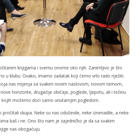
ročitanim knjigama i svemu onome oko njih. Zanimljivo je što
amo u klubu. Ovako, imamo zadatak koji ćemo vrlo rado riješiti.
u koja nas mijenja sa svakim novim naslovom, novom temom,
e horizonte, drugačije običaje, poglede, ljepotu, ali i težinu
 do kojih možemo doći samo unutarnjim pogledom.
o pročitali skupa. Neke su nas oduševile, neke iznenadile, a neke
ekima baš i ne. Ono što nam je zajedničko je da sa svakim
njige nas obogaćuju.