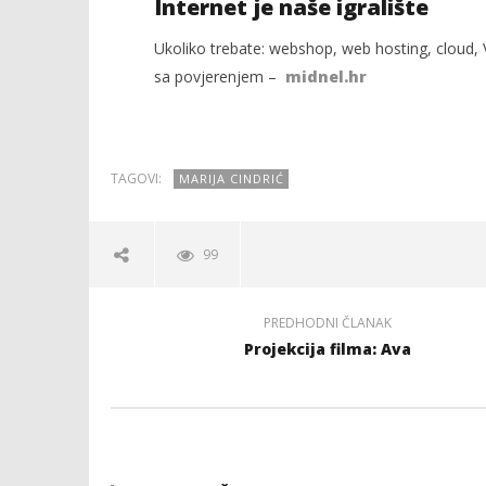
Internet je naše igralište
Ukoliko trebate: webshop, web hosting, cloud, V
sa povjerenjem –
midnel.hr
TAGOVI:
MARIJA CINDRIĆ
99
PREDHODNI ČLANAK
Projekcija filma: Ava