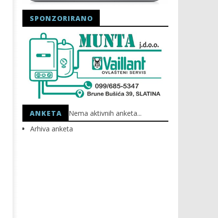
SPONZORIRANO
Astro Party
HEP: Bez struje
14.10.2020.
14.10.2020.
slatina.net
slatina.net
ANKETA
Nema aktivnih anketa...
Arhiva anketa