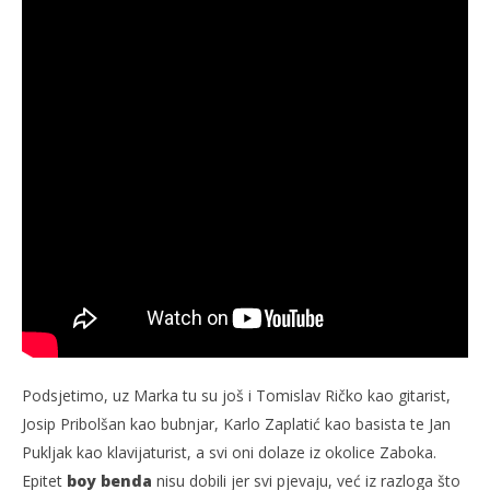
Podsjetimo, uz Marka tu su još i Tomislav Ričko kao gitarist,
Josip Pribolšan kao bubnjar, Karlo Zaplatić kao basista te Jan
Pukljak kao klavijaturist, a svi oni dolaze iz okolice Zaboka.
Epitet
boy benda
nisu dobili jer svi pjevaju, već iz razloga što