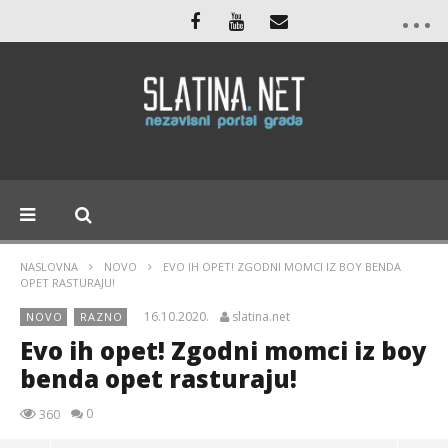
NASLOVNA
NOVO
EVO IH OPET! ZGODNI MOMCI IZ BOY BENDA
OPET RASTURAJU!
16.10.2020.
slatina.net
NOVO
RAZNO
Evo ih opet! Zgodni momci iz boy
benda opet rasturaju!
0
360