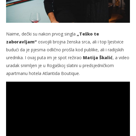
Naime, dečki su nakon prvog singla
„Teško te
zaboravljam“
osvojili brojna ženska srca, ali i top ljestvice
budući da je pjesma odlično prošla kod publike, ali i radijskih
urednika. I ovaj puta im je spot režirao
Matija Škalić
, a video
uradak snimljen je u Rogaškoj slatini u predsjedničkom
apartmanu hotela Atlantida Boutique.