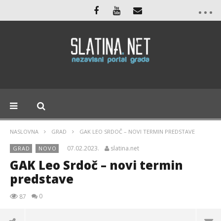
NASLOVNA
GRAD
GAK LEO SRDOČ – NOVI TERMIN PREDSTAVE
07.02.2023.
slatina.net
GRAD
NOVO
GAK Leo Srdoč – novi termin
predstave
0
87