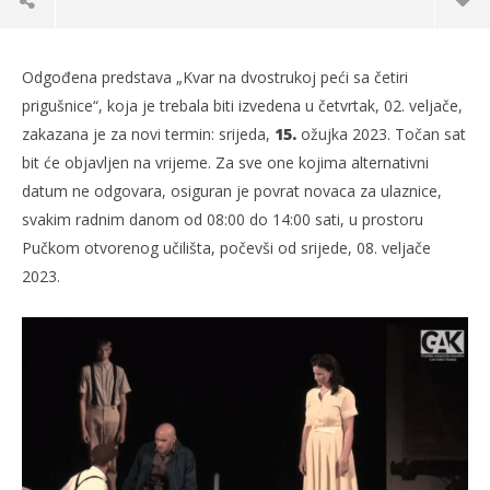
Odgođena predstava „Kvar na dvostrukoj peći sa četiri
prigušnice“, koja je trebala biti izvedena u četvrtak, 02. veljače,
zakazana je za novi termin: srijeda,
15.
ožujka 2023. Točan sat
bit će objavljen na vrijeme. Za sve one kojima alternativni
datum ne odgovara, osiguran je povrat novaca za ulaznice,
svakim radnim danom od 08:00 do 14:00 sati, u prostoru
Pučkom otvorenog učilišta, počevši od srijede, 08. veljače
2023.
TRENUTNO OTVORENO
GAK Leo Srdoč – novi termin predstave
Po
07.02.2023.
07.
slatina.net
s