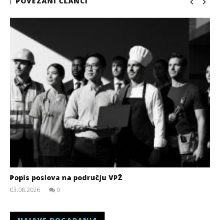
POVEZANI ČLANCI
Popis poslova na području VPŽ
03.08.2026.
0
slatina.net