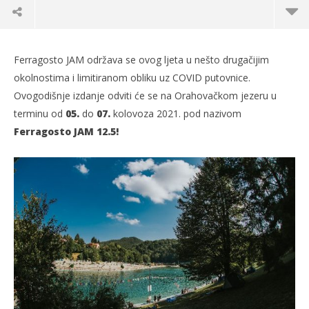
Ferragosto JAM održava se ovog ljeta u nešto drugačijim
okolnostima i limitiranom obliku uz COVID putovnice.
Ovogodišnje izdanje odviti će se na Orahovačkom jezeru u
terminu od
05.
do
07.
kolovoza 2021. pod nazivom
Ferragosto JAM 12.5!
TRENUTNO OTVORENO
Ferragosto JAM održava se u limitiranom
Po
izdanju
07.
s
07.07.2021.
slatina.net