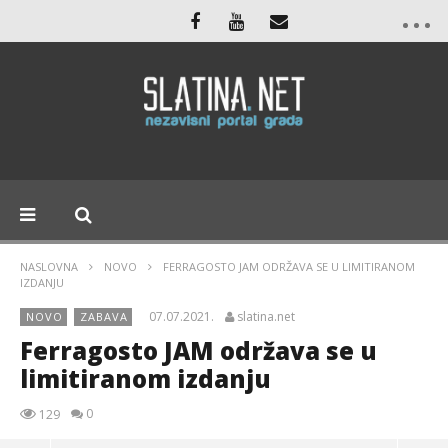
NASLOVNA
NOVO
FERRAGOSTO JAM ODRŽAVA SE U LIMITIRANOM
IZDANJU
07.07.2021.
slatina.net
NOVO
ZABAVA
Ferragosto JAM održava se u
limitiranom izdanju
0
129