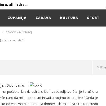
Ljeto donosi bezbrižnu igru, ali i zdravstvene izazove
ŽUPANIJA
ZABAVA
KULTURA
SPORT
Projekcija filma – SPIDER-MAN: Novo doba
DOMOVINSKI ODGOJ
Poduzetnička oluja: Priča o braći koja su u samo osam godina osvojila tržište
slatina.net
1
4. Oluja Jazz Fest donosi dvije večeri vrhunskog jazza
VIŠE
sunčanice
čju VPŽ
a je: „Dico, danas
početku izrazit ushit, sriću i zadovoljstvo šta je to ušlo u
eviše rano da mi ka ponosni Hrvati usvojimo to gradivo!“ Onda je
neko od vas zna šta je to bija domovinski rat?“ Svi rulja u razredu