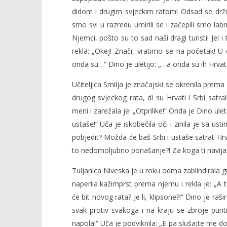
didom i drugim svjeckim ratom! Odsad se drž
smo svi u razredu umirili se i začepili smo labr
Njemci, pošto su to sad naši dragi turisti! Jel 
rekla: „Okej! Znači, vratimo se na početak! U 
onda su…“ Dino je uletijo: „…a onda su ih Hrvati i
Učiteljica Smilja je značajski se okrenila prema 
drugog svjeckog rata, di su Hrvati i Srbi satral
meni i zarežala je: „Otprilike!“ Onda je Dino ulet
ustaše!“ Uča je iskobečila oči i zinila je sa us
pobjedit? Možda će baš Srbi i ustaše satrat Hrv
to nedomoljubno ponašanje?! Za koga ti navija
Tuljanica Niveska je u roku odma zablindirala g
naperila kažimprst prema njemu i rekla je: „A 
će bit novog rata? Je li, klipsone?!“ Dino je raši
svak protiv svakoga i na kraju se zbroje punt
napola!“ Uča je podviknila: „E pa slušajte me do