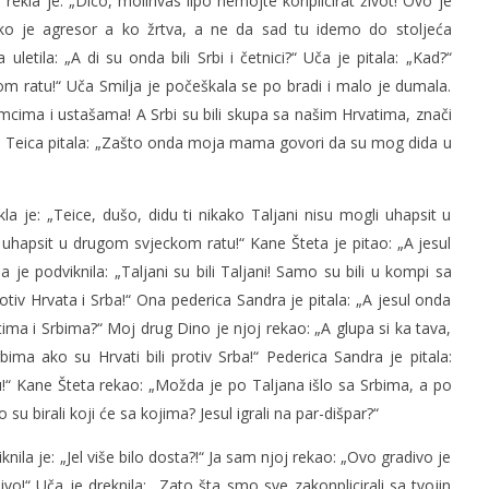
i rekla je: „Dico, molinvas lipo nemojte konplicirat život! Ovo je
 ko je agresor a ko žrtva, a ne da sad tu idemo do stoljeća
etila: „A di su onda bili Srbi i četnici?“ Uča je pitala: „Kad?“
kom ratu!“ Uča Smilja je počeškala se po bradi i malo je dumala.
emcima i ustašama! A Srbi su bili skupa sa našim Hrvatima, znači
la Teica pitala: „Zašto onda moja mama govori da su mog dida u
kla je: „Teice, dušo, didu ti nikako Taljani nisu mogli uhapsit u
hapsit u drugom svjeckom ratu!“ Kane Šteta je pitao: „A jesul
lja je podviknila: „Taljani su bili Taljani! Samo su bili u kompi sa
tiv Hrvata i Srba!“ Ona pederica Sandra je pitala: „A jesul onda
ima i Srbima?“ Moj drug Dino je njoj rekao: „A glupa si ka tava,
ima ako su Hrvati bili protiv Srba!“ Pederica Sandra je pitala:
“ Kane Šteta rekao: „Možda je po Taljana išlo sa Srbima, a po
su birali koji će sa kojima? Jesul igrali na par-dišpar?“
knila je: „Jel više bilo dosta?!“ Ja sam njoj rekao: „Ovo gradivo je
živo!“ Uča je dreknila: „Zato šta smo sve zakonplicirali sa tvojin