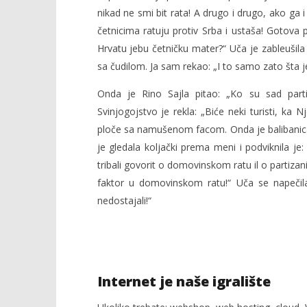
nikad ne smi bit rata! A drugo i drugo, ako g
četnicima ratuju protiv Srba i ustaša! Gotova
Hrvatu jebu četničku mater?“ Uča je zableušil
sa čudilom. Ja sam rekao: „I to samo zato šta je
Onda je Rino Sajla pitao: „Ko su sad parti
Svinjogojstvo je rekla: „Biće neki turisti, ka Nj
ploče sa namušenom facom. Onda je balibanica Lid
je gledala koljački prema meni i podviknila je:
tribali govorit o domovinskom ratu il o partizan
faktor u domovinskom ratu!“ Uča se napečil
nedostajali!“
Internet je naše igralište