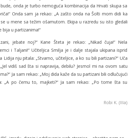
a i bude, onda je turbo nemoguća kombinacija da Hrvati skupa sa
 priča!“ Onda sam ja rekao: „A zašto onda na Šolti mom didi ka
a se u mene sa težim ošamutom. Ekipa u razredu su isto gledali
 bija u partizanima!“
zani, jebate noj?“ Kane Šteta je rekao: „Nikad čuja!“ Nela
emci i Taljani!“ Učiteljica Smilja je i dalje stajala ukipana isprid
ija nju pitala: „Stvarno, učiteljice, a ko su bili partizani?“ Uča
 „Jel vidiš sad šta si napravija, debilu? Jesmol mi na ovom satu
ima?“ Ja sam rekao: „Moj dida kaže da su partizani bili odlučujući
a: „A po čemu to, majketi?“ Ja sam rekao: „Po tome šta su
Robi K. (IIIa)