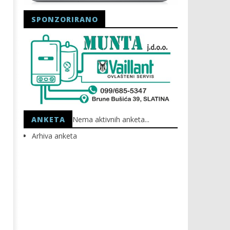
SPONZORIRANO
Astro Party
HEP: Bez struje
12.05.2014.
12.05.2014.
slatina.net
slatina.net
ANKETA
Nema aktivnih anketa...
Arhiva anketa