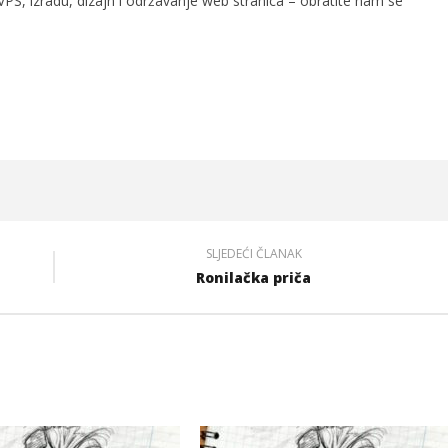
PS, izradu, dizajn i održavanje web stranica – obratite nam se
SLJEDEĆI ČLANAK
Ronilačka priča