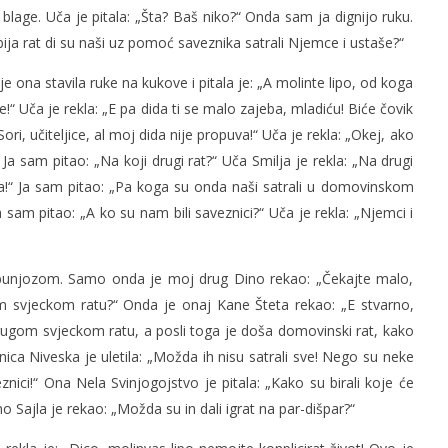
 blage. Uča je pitala: „Šta? Baš niko?“ Onda sam ja dignijo ruku.
o bija rat di su naši uz pomoć saveznika satrali Njemce i ustaše?“
je ona stavila ruke na kukove i pitala je: „A molinte lipo, od koga
slova na području VPŽ
Ljeto donosi bezbrižnu igru, ali
!“ Uča je rekla: „E pa dida ti se malo zajeba, mladiću! Biće čovik
i zdravstvene izazove
ori, učiteljice, al moj dida nije propuva!“ Uča je rekla: „Okej, ako
t
12.05.2014.
slatina.net
“ Ja sam pitao: „Na koji drugi rat?“ Uča Smilja je rekla: „Na drugi
rata!“ Ja sam pitao: „Pa koga su onda naši satrali u domovinskom
 Ja sam pitao: „A ko su nam bili saveznici?“ Uča je rekla: „Njemci i
zbunjozom. Samo onda je moj drug Dino rekao: „Čekajte malo,
ugom svjeckom ratu?“ Onda je onaj Kane Šteta rekao: „E stvarno,
drugom svjeckom ratu, a posli toga je doša domovinski rat, kako
ica Niveska je uletila: „Možda ih nisu satrali sve! Nego su neke
eznici!“ Ona Nela Svinjogojstvo je pitala: „Kako su birali koje će
o Sajla je rekao: „Možda su in dali igrat na par-dišpar?“