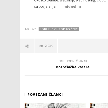
Ukoliko trebate: webshop, web hosting, cloud, V
sa povjerenjem –
midnel.hr
TAGOVI:
ROBI K. / VIKTOR IVAČNIĆ
2.03K
PREDHODNI ČLANAK
Potrošačke košare
POVEZANI ČLANCI