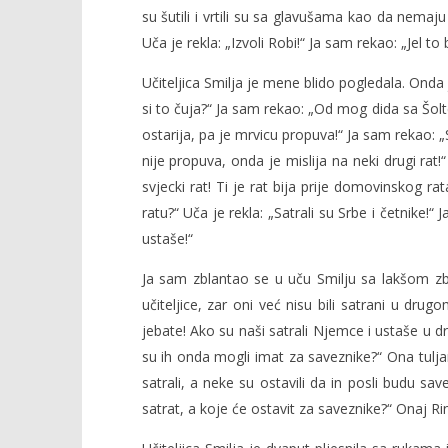
su šutili i vrtili su sa glavušama kao da nemaju
Uča je rekla: „Izvoli Robi!“ Ja sam rekao: „Jel t
Učiteljica Smilja je mene blido pogledala. Onda 
Popis po
si to čuja?“ Ja sam rekao: „Od mog dida sa Šolte
12.05.2014.
ostarija, pa je mrvicu propuva!“ Ja sam rekao: „S
slatina.ne
nije propuva, onda je mislija na neki drugi rat!
svjecki rat! Ti je rat bija prije domovinskog 
ratu?“ Uča je rekla: „Satrali su Srbe i četnike!“
ustaše!“
Ja sam zblantao se u uču Smilju sa lakšom 
učiteljice, zar oni već nisu bili satrani u dr
jebate! Ako su naši satrali Njemce i ustaše u 
su ih onda mogli imat za saveznike?“ Ona tuljan
satrali, a neke su ostavili da in posli budu sav
satrat, a koje će ostavit za saveznike?“ Onaj Rin