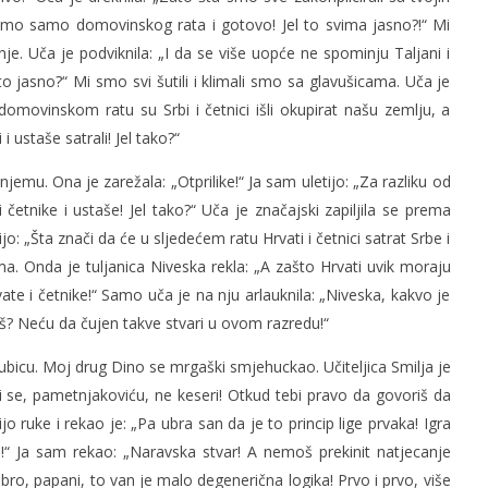
imo samo domovinskog rata i gotovo! Jel to svima jasno?!“ Mi
nje. Uča je podviknila: „I da se više uopće ne spominju Taljani i
i to jasno?“ Mi smo svi šutili i klimali smo sa glavušicama. Uča je
domovinskom ratu su Srbi i četnici išli okupirat našu zemlju, a
 ustaše satrali! Jel tako?“
njemu. Ona je zarežala: „Otprilike!“ Ja sam uletijo: „Za razliku od
i četnike i ustaše! Jel tako?“ Uča je značajski zapiljila se prema
ijo: „Šta znači da će u sljedećem ratu Hrvati i četnici satrat Srbe i
tima. Onda je tuljanica Niveska rekla: „A zašto Hrvati uvik moraju
ate i četnike!“ Samo uča je na nju arlauknila: „Niveska, kakvo je
š? Neću da čujen takve stvari u ovom razredu!“
ubicu. Moj drug Dino se mrgaški smjehuckao. Učiteljica Smilja je
ti se, pametnjakoviću, ne keseri! Otkud tebi pravo da govoriš da
rijo ruke i rekao je: „Pa ubra san da je to princip lige prvaka! Igra
i!“ Ja sam rekao: „Naravska stvar! A nemoš prekinit natjecanje
bro, papani, to van je malo degenerična logika! Prvo i prvo, više