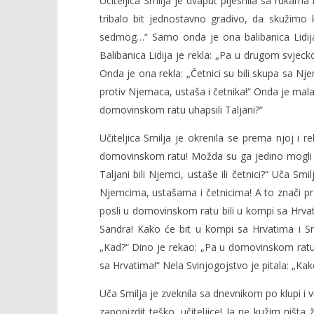
Učiteljica Smilja je dvaput pljesnila sa rukama 
tribalo bit jednostavno gradivo, da skužimo
sedmog…“ Samo onda je ona balibanica Lidija ul
Balibanica Lidija je rekla: „Pa u drugom svjec
Onda je ona rekla: „Četnici su bili skupa sa Nj
protiv Njemaca, ustaša i četnika!“ Onda je ma
domovinskom ratu uhapsili Taljani?“
Učiteljica Smilja je okrenila se prema njoj i re
domovinskom ratu! Možda su ga jedino mogli u
Taljani bili Njemci, ustaše ili četnici?“ Uča Smi
Njemcima, ustašama i četnicima! A to znači pro
posli u domovinskom ratu bili u kompi sa Hrvat
Sandra! Kako će bit u kompi sa Hrvatima i Srb
„Kad?“ Dino je rekao: „Pa u domovinskom ratu!
sa Hrvatima!“ Nela Svinjogojstvo je pitala: „Kako 
Uča Smilja je zveknila sa dnevnikom po klupi i vi
zapopizdit teško, učiteljice! Ja ne kužim ništa 