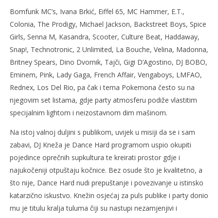
Bomfunk MC’s, Ivana Brkić, Eiffel 65, MC Hammer, E.T.,
Colonia, The Prodigy, Michael Jackson, Backstreet Boys, Spice
Girls, Senna M, Kasandra, Scooter, Culture Beat, Haddaway,
Snap!, Technotronic, 2 Unlimited, La Bouche, Velina, Madonna,
Britney Spears, Dino Dvornik, Tajči, Gigi D’Agostino, DJ BOBO,
Eminem, Pink, Lady Gaga, French Affair, Vengaboys, LMFAO,
Rednex, Los Del Rio, pa čak i tema Pokemona često su na
njegovim set listama, gdje party atmosferu podiže vlastitim
specijalnim lightom i neizostavnom dim mašinom.
Na istoj valnoj duljini s publikom, uvijek u misiji da se i sam
zabavi, DJ Kneža je Dance Hard programom uspio okupiti
pojedince oprečnih supkultura te kreirati prostor gdje i
najukočeniji otpuštaju kočnice. Bez osude što je kvalitetno, a
što nije, Dance Hard nudi prepuštanje i povezivanje u istinsko
katarzično iskustvo. Knežin osjećaj za puls publike i party donio
mu je titulu kralja tuluma čiji su nastupi nezamjenjivi i