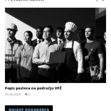
Popis poslova na području VPŽ
03.08.2026.
0
slatina.net
NAJAVE DOGAĐANJA