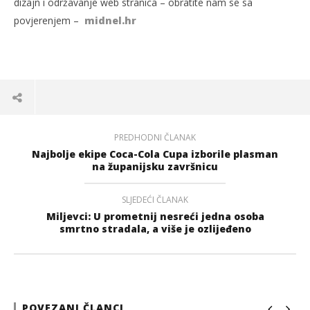
dizajn i održavanje web stranica – obratite nam se sa
povjerenjem –
midnel.hr
PREDHODNI ČLANAK
Najbolje ekipe Coca-Cola Cupa izborile plasman
na županijsku završnicu
SLJEDEĆI ČLANAK
Miljevci: U prometnij nesreći jedna osoba
smrtno stradala, a više je ozlijeđeno
POVEZANI ČLANCI