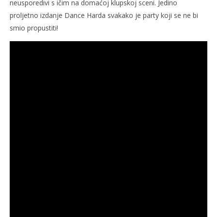
neusporedivi s ičim na domaćoj klupskoj sceni. Jedino
proljetno izdanje Dance Harda svakako je party koji se ne bi
smio propustiti!