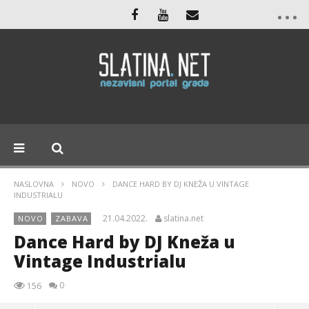
NASLOVNA
NOVO
DANCE HARD BY DJ KNEŽA U VINTAGE
INDUSTRIALU
21.04.2022.
slatina.net
NOVO
ZABAVA
Dance Hard by DJ Kneža u
Vintage Industrialu
0
156