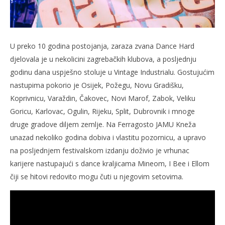
U preko 10 godina postojanja, zaraza zvana Dance Hard
djelovala je u nekolicini zagrebačkih klubova, a posljednju
godinu dana uspješno stoluje u Vintage Industrialu. Gostujućim
nastupima pokorio je Osijek, Požegu, Novu Gradišku,
Koprivnicu, Varaždin, Čakovec, Novi Marof, Zabok, Veliku
Goricu, Karlovac, Ogulin, Rijeku, Split, Dubrovnik i mnoge
druge gradove diljem zemlje. Na Ferragosto JAMU Kneža
unazad nekoliko godina dobiva i vlastitu pozornicu, a upravo
na posljednjem festivalskom izdanju doživio je vrhunac
karijere nastupajući s dance kraljicama Mineom, I Bee i Ellom
čiji se hitovi redovito mogu čuti u njegovim setovima.