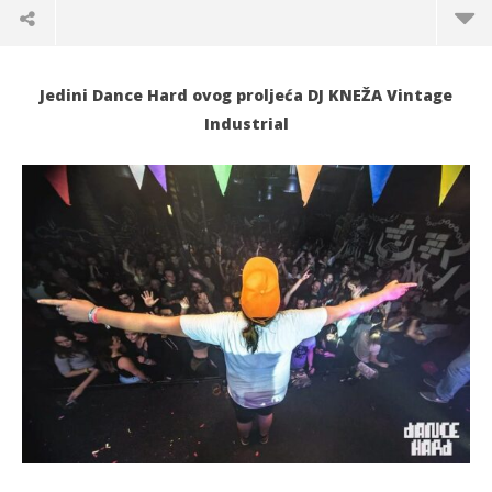
Jedini Dance Hard ovog proljeća DJ KNEŽA Vintage
Industrial
TRENUTNO OTVORENO
Dance Hard by DJ Kneža u Vintage Industrialu
Po
21.04.2022.
21.
slatina.net
s