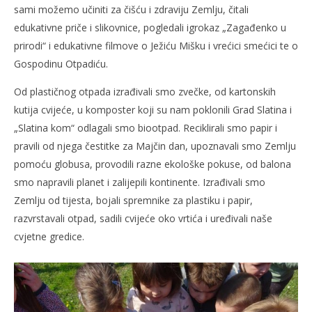
sami možemo učiniti za čišću i zdraviju Zemlju, čitali
edukativne priče i slikovnice, pogledali igrokaz „Zagađenko u
prirodi“ i edukativne filmove o Ježiću Mišku i vrećici smećici te o
Gospodinu Otpadiću.
Od plastičnog otpada izrađivali smo zvečke, od kartonskih
kutija cvijeće, u komposter koji su nam poklonili Grad Slatina i
„Slatina kom“ odlagali smo biootpad. Reciklirali smo papir i
pravili od njega čestitke za Majčin dan, upoznavali smo Zemlju
pomoću globusa, provodili razne ekološke pokuse, od balona
smo napravili planet i zalijepili kontinente. Izrađivali smo
Zemlju od tijesta, bojali spremnike za plastiku i papir,
razvrstavali otpad, sadili cvijeće oko vrtića i uređivali naše
cvjetne gredice.