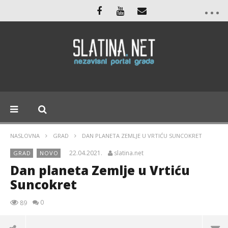
NASLOVNA
GRAD
DAN PLANETA ZEMLJE U VRTIĆU SUNCOKRET
22.04.2021.
slatina.net
GRAD
NOVO
Dan planeta Zemlje u Vrtiću
Suncokret
0
89