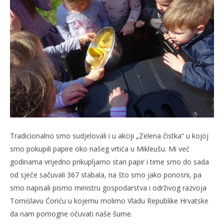
Tradicionalno smo sudjelovali i u akciji „Zelena čistka“ u kojoj
smo pokupili papire oko našeg vrtića u Mikleušu. Mi već
godinama vrijedno prikupljamo stari papir i time smo do sada
od sječe sačuvali 367 stabala, na što smo jako ponosni, pa
smo napisali pismo ministru gospodarstva i održivog razvoja
Tomislavu Ćoriću u kojemu molimo Vladu Republike Hrvatske
da nam pomogne očuvati naše šume.