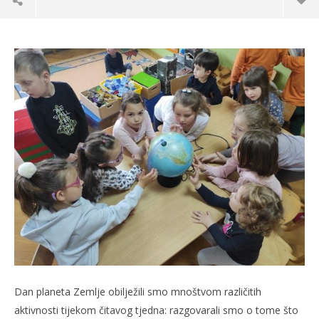
TRENUTNO OTVORENO
Po
Dan planeta Zemlje u Vrtiću Suncokret
22.
22.04.2021.
s
slatina.net
Dan planeta Zemlje obilježili smo mnoštvom različitih
aktivnosti tijekom čitavog tjedna: razgovarali smo o tome što