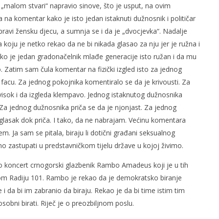
 „malom stvari“ napravio sinove, što je usput, na ovim
 na komentar kako je isto jedan istaknuti dužnosnik i političar
avi žensku djecu, a sumnja se i da je „dvocjevka“. Nadalje
koju je netko rekao da ne bi nikada glasao za nju jer je ružna i
ko je jedan gradonačelnik mlađe generacije isto ružan i da mu
. Zatim sam čula komentar na fizički izgled isto za jednog
facu. Za jednog pokojnika komentiralo se da je krivousti. Za
isok i da izgleda klempavo. Jednog istaknutog dužnosnika
a. Za jednog dužnosnika priča se da je njonjast. Za jednog
lasak dok priča. I tako, da ne nabrajam. Većinu komentara
. Ja sam se pitala, biraju li dotični građani seksualnog
tno zastupati u predstavničkom tijelu države u kojoj živimo.
o koncert crnogorski glazbenik Rambo Amadeus koji je u tih
om Radiju 101. Rambo je rekao da je demokratsko biranje
da bi im zabranio da biraju. Rekao je da bi time istim tim
sobni birati. Riječ je o preozbiljnom poslu.