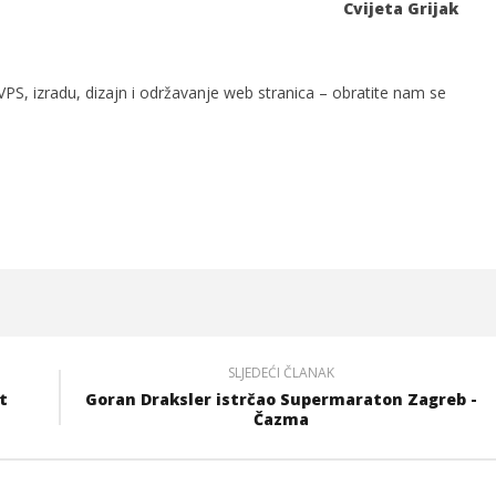
Cvijeta Grijak
PS, izradu, dizajn i održavanje web stranica – obratite nam se
SLJEDEĆI ČLANAK
t
Goran Draksler istrčao Supermaraton Zagreb -
Čazma