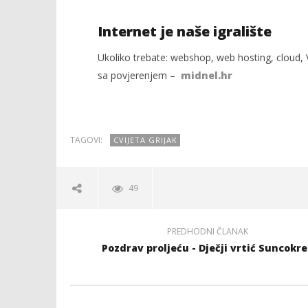
Internet je naše igralište
Ukoliko trebate: webshop, web hosting, cloud, V
sa povjerenjem –
midnel.hr
TAGOVI:
CVIJETA GRIJAK
49
PREDHODNI ČLANAK
Pozdrav proljeću - Dječji vrtić Suncokre