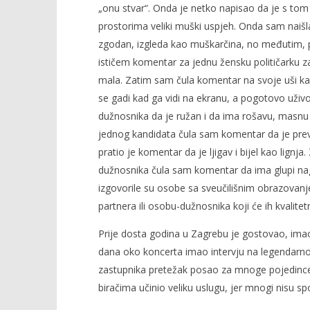
„onu stvar“. Onda je netko napisao da je s tom
prostorima veliki muški uspjeh. Onda sam naišla
zgodan, izgleda kao muškarčina, no međutim, pr
ističem komentar za jednu žensku političarku za 
mala. Zatim sam čula komentar na svoje uši ka
se gadi kad ga vidi na ekranu, a pogotovo uživo
dužnosnika da je ružan i da ima rošavu, masnu 
jednog kandidata čula sam komentar da je prev
pratio je komentar da je ljigav i bijel kao lignj
dužnosnika čula sam komentar da ima glupi nag
izgovorile su osobe sa sveučilišnim obrazovanjem
partnera ili osobu-dužnosnika koji će ih kvalite
Prije dosta godina u Zagrebu je gostovao, ima
dana oko koncerta imao intervju na legendarn
zastupnika pretežak posao za mnoge pojedince i 
biračima učinio veliku uslugu, jer mnogi nisu spo