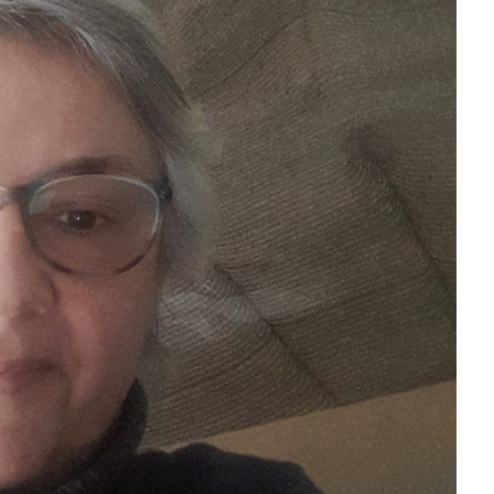
slova na području VPŽ
Ljeto donosi bezbrižnu igru, ali
i zdravstvene izazove
t
25.03.2024.
slatina.net