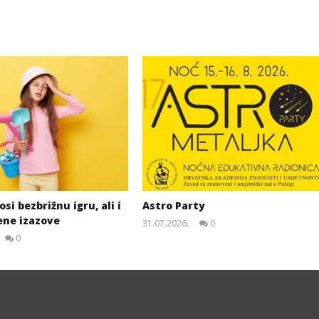
si bezbrižnu igru, ali i
Astro Party
ene izazove
31.07.2026.
0
slatina.net
0
slatina.net