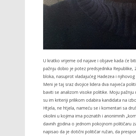
U kratko vrijeme od najave i objave kada će bit
pažnju dobio je potez predsjednika Republike, 
bloka, nasuprot vladajućeg Hadezea i njihovog 
Meni je taj sraz dvojice lidera dva najveća pol
baviti se analizom visoke politike. Moju pažnju u
su im kriteriji prilikom odabira kandidata na izb
Htjela, ne htjela, nameću se i komentari sa druš
okolini u kojima ima poznatih i anonimnih „k
davnih godina o jednom pokojnom političaru za
napisao da je dotični političar ružan, da prespo