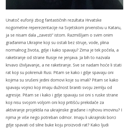
Unatoč euforiji zbog fantastičnih rezultata Hrvatske
nogometne reperezentacije na Svjetskom prvenstvu u Kataru,
ja se nisam dala „zavesti“ istom. Razmišljam o svim onim
građanima Ukrajine koji su ostali bez struje, vode, plina
normalnog života, gdje i kako spavaju? Zima je tek počela, a
raketiranje od strane Rusije ne jenjava. Ja bih to nazvala
krvavo iživljavanje, a ne raketiranje. Sve se nadam hoće li stati
rat koji su pokrenuli Rusi. Pitam se kako i gdje spavaju oni
kojima su srušeni jedini domovi koje su imali? Pitam se kako
spavaju vojnici koji imaju dužnost braniti svoju zemlju od
agresije. Pitam se i kako i gdje spavaju svi oni s ruske strane
koji nisu svojom voljom oni koji pritišću prekidače za
aktiviranje projektila na ukrajinske građane i njihovu imovinu? I
njima je više nego potreban odmor. Imaju li ukrajinski borci
gdje spavati od silne buke koju proizvodi rat? Kako ljudi