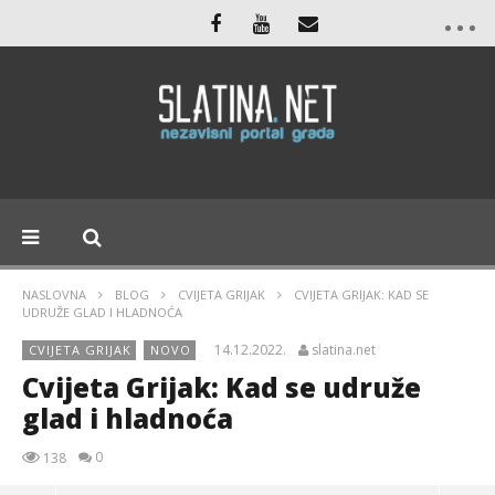
NASLOVNA
BLOG
CVIJETA GRIJAK
CVIJETA GRIJAK: KAD SE
UDRUŽE GLAD I HLADNOĆA
14.12.2022.
slatina.net
CVIJETA GRIJAK
NOVO
Cvijeta Grijak: Kad se udruže
glad i hladnoća
0
138