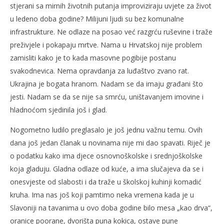
stjerani sa mirnih životnih putanja improviziraju uvjete za život
u ledeno doba godine? Milijuni ljudi su bez komunalne
infrastrukture. Ne odlaze na posao već razgrću ruševine i traže
preživjele i pokapaju mrtve. Nama u Hrvatskoj nije problem
zamisliti kako je to kada masovne pogibije postanu
svakodnevica. Nema opravdanja za luđaštvo zvano rat.
Ukrajina je bogata hranom. Nadam se da imaju građani što
jesti. Nadam se da se nije sa smrću, uništavanjem imovine i
hladnoćom sjedinila još i glad.
Nogometno ludilo preglasalo je još jednu važnu temu. Ovih
dana još jedan članak u novinama nije mi dao spavati. Riječ je
o podatku kako ima djece osnovnoškolske i srednjoškolske
koja gladuju. Gladna odlaze od kuće, a ima slučajeva da se i
onesvjeste od slabosti i da traže u školskoj kuhinji komadić
kruha. Ima nas još koji pamtimo neka vremena kada je u
Slavoniji na tavanima u ovo doba godine bilo mesa „kao drva“,
oranice poorane, dvorišta puna kokica, ostave pune