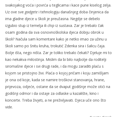
svakojakog voća i povrća u teglicama i kace pune kiselog zelja.
Uz ove sve
gadgete
i tehnologiju današnjeg doba činjenica da
ima gladne djece u školi je preužasna. Negdje se debelo
izgubio stup iz temelja ili
chip
iz sustava. Zar je trebalo čak
osam godina da sva osnovnoškolska djeca dobiju obrok u
školi? Načula sam komentare kako je netko imao za užinu u
školi samo po šnitu kruha, trokutić Zdenka sira i šalicu čaja.
Bolje išta, nego ništa. Zar je toliko trebalo čekati? Djeluje mi to
kao nekakva milostinja. Mislim da bi bilo najbolje da roditelji
siromašne djece i svi drugi rade, i da mogu zaraditi plaću s
kojom se pristojno živi. Plaća o kojoj pričam i koju zamišljam
je ona od koje, kada se namire troškovi stanovanja, hrane,
prijevoza, odjeće, ostane da se dvaput godišnje može otići na
godišnji odmor i da ostaje za odlaske u kazalište, kino i
koncerte. Treba živjeti, a ne preživljavati. Djeca uče ono što
vide.