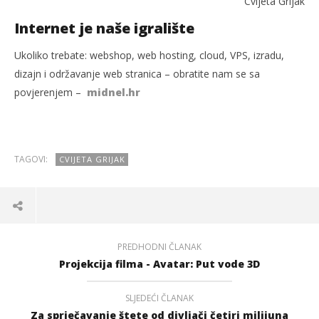
Cvijeta Grijak
Internet je naše igralište
Ukoliko trebate: webshop, web hosting, cloud, VPS, izradu,
dizajn i održavanje web stranica – obratite nam se sa
povjerenjem –
midnel.hr
TAGOVI:
CVIJETA GRIJAK
PREDHODNI ČLANAK
Projekcija filma - Avatar: Put vode 3D
SLJEDEĆI ČLANAK
Za sprječavanje štete od divljači četiri milijuna