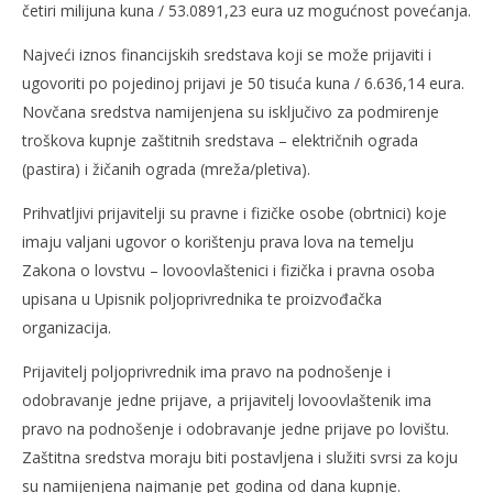
četiri milijuna kuna / 53.0891,23 eura uz mogućnost povećanja.
Najveći iznos financijskih sredstava koji se može prijaviti i
ugovoriti po pojedinoj prijavi je 50 tisuća kuna / 6.636,14 eura.
Novčana sredstva namijenjena su isključivo za podmirenje
troškova kupnje zaštitnih sredstava – električnih ograda
(pastira) i žičanih ograda (mreža/pletiva).
Prihvatljivi prijavitelji su pravne i fizičke osobe (obrtnici) koje
imaju valjani ugovor o korištenju prava lova na temelju
Zakona o lovstvu – lovoovlaštenici i fizička i pravna osoba
upisana u Upisnik poljoprivrednika te proizvođačka
organizacija.
Prijavitelj poljoprivrednik ima pravo na podnošenje i
odobravanje jedne prijave, a prijavitelj lovoovlaštenik ima
pravo na podnošenje i odobravanje jedne prijave po lovištu.
Zaštitna sredstva moraju biti postavljena i služiti svrsi za koju
su namijenjena najmanje pet godina od dana kupnje.