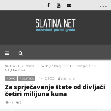
NASLOVNA
NOVO
ZA SPRJEČAVANJE ŠTETE OD DIVLJAČI ČETIRI
MILIJUNA KUNA
14.12.2022.
slatina.net
NOVO
POLITIKA
Za sprječavanje štete od divljači
četiri milijuna kuna
0
46