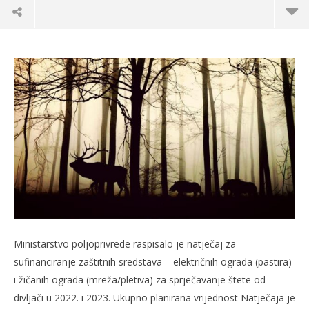
TRENUTNO OTVORENO
Ministarstvo poljoprivrede raspisalo je natječaj za
Za sprječavanje štete od divljači četiri milijuna
Po
sufinanciranje zaštitnih sredstava – električnih ograda (pastira)
kuna
14.
i žičanih ograda (mreža/pletiva) za sprječavanje štete od
s
14.12.2022.
slatina.net
divljači u 2022. i 2023. Ukupno planirana vrijednost Natječaja je