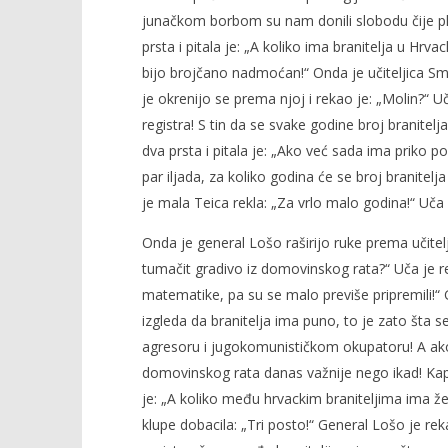
junačkom borbom su nam donili slobodu čije pl
prsta i pitala je: „A koliko ima branitelja u Hrv
bijo brojčano nadmoćan!“ Onda je učiteljica Smil
je okrenijo se prema njoj i rekao je: „Molin?“ U
registra! S tin da se svake godine broj branitel
dva prsta i pitala je: „Ako već sada ima priko p
par iljada, za koliko godina će se broj branite
je mala Teica rekla: „Za vrlo malo godina!“ Uča 
Onda je general Lošo raširijo ruke prema učitelji
tumačit gradivo iz domovinskog rata?“ Uča je re
matematike, pa su se malo previše pripremili!“ 
izgleda da branitelja ima puno, to je zato šta s
agresoru i jugokomunističkom okupatoru! A ako br
domovinskog rata danas važnije nego ikad! Kapit
je: „A koliko među hrvackim braniteljima ima ž
klupe dobacila: „Tri posto!“ General Lošo je re