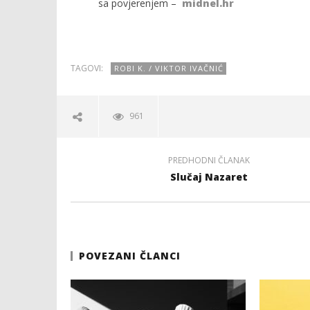
sa povjerenjem –
midnel.hr
TAGOVI:
ROBI K. / VIKTOR IVAČNIĆ
961
PREDHODNI ČLANAK
Slučaj Nazaret
POVEZANI ČLANCI