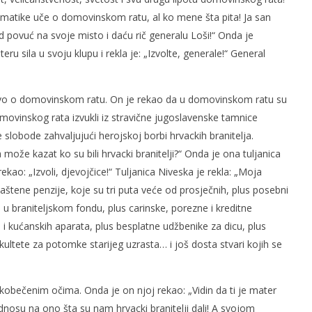
tematike uče o domovinskom ratu, al ko mene šta pita! Ja san
 povuć na svoje misto i daću rič generalu Loši!“ Onda je
u sila u svoju klupu i rekla je: „Izvolte, generale!“ General
slova na području VPŽ
Ljeto donosi bezbrižnu igru, ali
i zdravstvene izazove
t
14.03.2017.
ivo o domovinskom ratu. On je rekao da u domovinskom ratu su
slatina.net
domovinskog rata izvukli iz stravične jugoslavenske tamnice
lobode zahvaljujući herojskoj borbi hrvackih branitelja.
može kazat ko su bili hrvacki branitelji?“ Onda je ona tuljanica
ekao: „Izvoli, djevojčice!“ Tuljanica Niveska je rekla: „Moja
aštene penzije, koje su tri puta veće od prosječnih, plus posebni
 u braniteljskom fondu, plus carinske, porezne i kreditne
 i kućanskih aparata, plus besplatne udžbenike za dicu, plus
akultete za potomke starijeg uzrasta… i još dosta stvari kojih se
askobečenim očima. Onda je on njoj rekao: „Vidin da ti je mater
odnosu na ono šta su nam hrvacki branitelji dali! A svojom