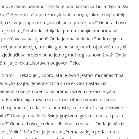
odove danas uživamo!“ Onda je ona balibanica Lidija dignila dva
ackoj?“ General Lošo je rekao: „Ima ih mnogo, iako je neprijatelj
ja iz svoje klupe rekla: „Ima ih priko po miljona!“ General Lošo
ča je rekla: „Petsto deset iljada, prema zadnjin podacima iz
ja povećava za par iljada!“ Onda je ona pederica Sandra dignila
o miljona branitelja, a svake godine se njihov broj poveća za još
lja izjednačit sa brojem punoljetnog muškog stanovništva?“ Onda
Smilja je rekla: „Ispravan odgovor, Teice!“
ci Smilji i rekao je: „Dobro, šta je ovo?! Jesmol mi danas tribali
kla: „Skužajte, generale! Dica su očekivala nastavu iz
General Lošo je okrenijo se prema razredu i rekao je: „Ako
e u Hrvackoj bija razvija široki front otpora srbočetničkom
oj branitelja i dalje stalno raste, to je zato šta su tekovine
o?“ Onda je ona Nela Svinjogojstvo dignila dva prsta i pitala
ena?“ General Lošo je rekao: „Ih, ima ih masu…“ Onda je uča iz
kao: „Molin?“ Uča Smilja je rekla: „Prema zadnjin podacima iz