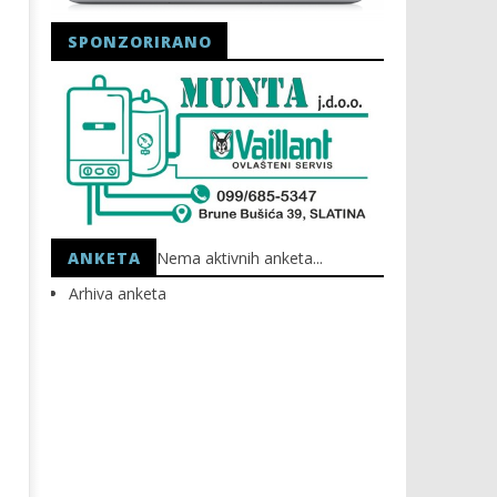
SPONZORIRANO
Astro Party
HEP: Bez struje
14.03.2017.
14.03.2017.
slatina.net
slatina.net
ANKETA
Nema aktivnih anketa...
Arhiva anketa