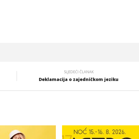
SLJEDEĆI ČLANAK
Deklamacija o zajedničkom jeziku