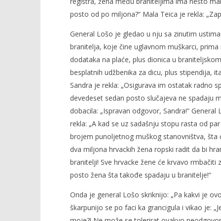
registra, žena među braniteljima ima nešto manje
posto od po miljona?“ Mala Teica je rekla: „Zap
General Lošo je gledao u nju sa zinutim ustima. 
branitelja, koje čine uglavnom muškarci, prima r
dodataka na plaće, plus dionica u braniteljskom f
besplatnih udžbenika za dicu, plus stipendija, it
Sandra je rekla: „Osigurava im ostatak radno s
devedeset sedan posto slučajeva ne spadaju među
dobacila: „Ispravan odgovor, Sandra!“ General 
rekla: „A kad se uz sadašnju stopu rasta od par 
brojem punoljetnog muškog stanovništva, šta će 
dva miljona hrvackih žena ropski radit da bi hr
branitelji! Sve hrvacke žene će krvavo rmbačiti 
posto žena šta takođe spadaju u branitelje!“
Onda je general Lošo skriknijo: „Pa kakvi je ovo 
škarpunijo se po faci ka grancigula i vikao je: „Je
moje?! Ne može se tolerirat ovakvo neodgovor