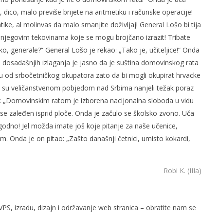
o, dico, malo previše brijete na aritmetiku i računske operacije!
ike, al molinvas da malo smanjite doživljaj! General Lošo bi tija
 njegovim tekovinama koje se mogu brojčano izrazit! Tribate
ko, generale?“ General Lošo je rekao: „Tako je, učiteljice!“ Onda
svih dosadašnjih izlaganja je jasno da je suština domovinskog rata
lju od srbočetničkog okupatora zato da bi mogli okupirat hrvacke
ti su veličanstvenom pobjedom nad Srbima nanjeli težak poraz
: „Domovinskim ratom je izborena nacijonalna sloboda u vidu
se zaleđen isprid ploče. Onda je začulo se školsko zvono. Uča
zgodno! Jel možda imate još koje pitanje za naše učenice,
m. Onda je on pitao: „Zašto današnji četnici, umisto kokardi,
Robi K. (IIIa)
PS, izradu, dizajn i održavanje web stranica – obratite nam se