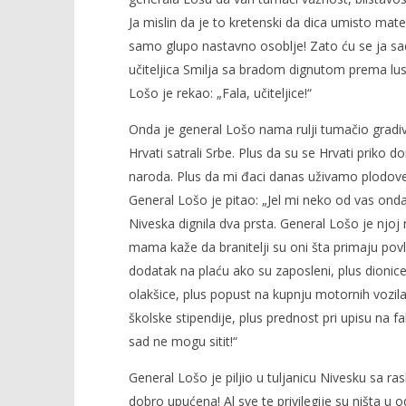
Ja mislin da je to kretenski da dica umisto ma
samo glupo nastavno osoblje! Zato ću se ja sad
učiteljica Smilja sa bradom dignutom prema luster
Popis po
Lošo je rekao: „Fala, učiteljice!“
14.03.2017.
slatina.ne
Onda je general Lošo nama rulji tumačio grad
Hrvati satrali Srbe. Plus da su se Hrvati priko 
naroda. Plus da mi đaci danas uživamo plodove s
General Lošo je pitao: „Jel mi neko od vas onda 
Niveska dignila dva prsta. General Lošo je njoj r
mama kaže da branitelji su oni šta primaju povl
dodatak na plaću ako su zaposleni, plus dionice
olakšice, plus popust na kupnju motornih vozila
školske stipendije, plus prednost pri upisu na f
sad ne mogu sitit!“
General Lošo je piljio u tuljanicu Nivesku sa r
dobro upućena! Al sve te privilegije su ništa u 