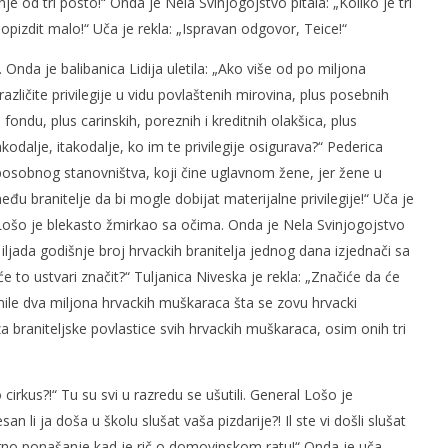
 od tri posto!“ Onda je Nela Svinjogojstvo pitala: „Koliko je tri
opizdit malo!“ Uča je rekla: „Ispravan odgovor, Teice!“
Onda je balibanica Lidija uletila: „Ako više od po miljona
azličite privilegije u vidu povlaštenih mirovina, plus posebnih
ondu, plus carinskih, poreznih i kreditnih olakšica, plus
akodalje, itakodalje, ko im te privilegije osigurava?“ Pederica
posobnog stanovništva, koji čine uglavnom žene, jer žene u
 branitelje da bi mogle dobijat materijalne privilegije!“ Uča je
Lošo je blekasto žmirkao sa očima. Onda je Nela Svinjogojstvo
iljada godišnje broj hrvackih branitelja jednog dana izjednači sa
to ustvari značit?“ Tuljanica Niveska je rekla: „Značiće da će
anile dva miljona hrvackih muškaraca šta se zovu hrvacki
za braniteljske povlastice svih hrvackih muškaraca, osim onih tri
cirkus?!“ Tu su svi u razredu se ušutili. General Lošo je
san li ja doša u školu slušat vaša pizdarije?! Il ste vi došli slušat
no ponašanje kad je rič o domovinskom ratu!“ Onda je uča