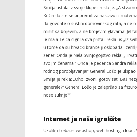
Smilja ustala iz svoje klupe i rekla je: „A stvarn
Kužin da ste se pripremili za nastavu iz matemat
da govorite o suštini domovinskog rata, a ne o
mislit sa bojevim, a ne brojevim glavama! Jel ta
je mala Teica dignila dva prsta i rekla je: „Iz 
u tome da su hrvacki branitelji oslobađali zem
žene!“ Onda je Nela Svinjogojstvo rekla: „Hrva
svojim ženama!“ Onda je pederica Sandra rekla
rodnog porobljavanja!“ General Lošo je ukipao 
Smilja je rekla: „Oho, zvoni, gotov sat! Baš ne
generale?“ General Lošo je zalepršao sa frizuro
nose suknje?“
Internet je naše igralište
Ukoliko trebate: webshop, web hosting, cloud, V