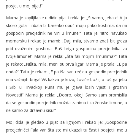
posjet u moj pijat!“
Mama je zapiljila se u didin pijat i rekla je: „Stvarno, jebate! A ja
skoro gola! Tribala bi barenko obuć maju priko kostima, da mi
gospodin precjednik ne viri u limune!“ Tata je hitro navukao
mornarsku i rekao je mami: „Daj, mila, stvarno znaš bit greza
prid uvaženim gostima! Baš briga gospodina precjednika za
tvoje limune!“ Mama je rekla: „Šta fali mojim limunima?“ Tata
je rekao: „Ništa, mila, meni su prva liga!“ Mama je pitala: „E pa
onda?“ Tata je rekao: „E pa iša san reć da gospodin precjednik
ima važnijih briga! Viš kakva je kriza, čoviče božji, a još ga jebu
i Srbi u Hrvackoj! Puna mu je glava loših vjesti i groznih
Novosti!“ Mama je rekla: „Dobro, okej! Samo sam promislila
da se gospodin precjednik možda zanima i za ženske limune, a
ne samo za državnu sisu!“
Moj dida je gledao u pijat sa lignjom i rekao je: „Gospodine
precjedniče! Fala van šta ste mi ukazali tu čast i posjetili me u