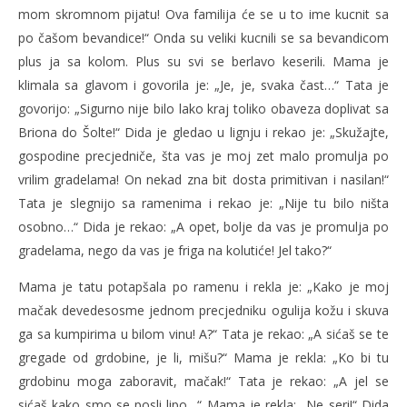
mom skromnom pijatu! Ova familija će se u to ime kucnit sa
po čašom bevandice!“ Onda su veliki kucnili se sa bevandicom
plus ja sa kolom. Plus su svi se berlavo keserili. Mama je
klimala sa glavom i govorila je: „Je, je, svaka čast…“ Tata je
govorijo: „Sigurno nije bilo lako kraj toliko obaveza doplivat sa
Briona do Šolte!“ Dida je gledao u lignju i rekao je: „Skužajte,
gospodine precjedniče, šta vas je moj zet malo promulja po
vrilim gradelama! On nekad zna bit dosta primitivan i nasilan!“
Tata je slegnijo sa ramenima i rekao je: „Nije tu bilo ništa
osobno…“ Dida je rekao: „A opet, bolje da vas je promulja po
gradelama, nego da vas je friga na kolutiće! Jel tako?“
Mama je tatu potapšala po ramenu i rekla je: „Kako je moj
mačak devedesosme jednom precjedniku ogulija kožu i skuva
ga sa kumpirima u bilom vinu! A?“ Tata je rekao: „A sićaš se te
gregade od grdobine, je li, mišu?“ Mama je rekla: „Ko bi tu
grdobinu moga zaboravit, mačak!“ Tata je rekao: „A jel se
sićaš kako smo se posli lipo…“ Mama je rekla: „Ne seri!“ Dida