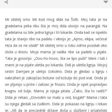
Crtica o lignji
Mi obitelj smo bili kod mog dida na Šolti. Moj tata je na
21.08.2012.
gradelama peka ribu šta je moj dida ulovijo na parangal. Na
slatina.net
gradelama su bile jedna lignja i tri lokarde. Onda kad se ispeklo
tata je stavijo ribe na padelu i viknijo je: „Ajmo, ekipa, večera!
Hića da se ne oladi!“ Mi obitelj smo u roku odma posidali oko
stola u dvoru. Moja mama je vadila ribe sa padele u pijate.
Tata je govorijo: „Ooo-ho-hooo, šta se lipo puši!“ Meni i tati i
mami je na pijate uletila po lokarda. Didi je uletila lignja. Mojoj
sestri Damjani je uletijo čokolino. Dida je gledao u lignju i
nabrzihen je zakopčao botune od košulje do pod vrat. Onda je
on pljunijo u prste i zalizao je frizuru. Onda je opet popravljao
Po
kragnu od šulje. Mama je njega pitala: „Čako, šta to radiš?“
21.
Dida je rekao: „Dovodim se malo u red, bogati!“ Mama i tata
s
su njega gledali sa čudilom. Dida je pokazao na lignju i rekao
je: „Viš da je precjednik države doša u službeni i prijateljski