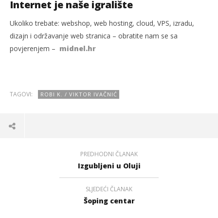
Internet je naše igralište
Ukoliko trebate: webshop, web hosting, cloud, VPS, izradu,
dizajn i održavanje web stranica – obratite nam se sa
povjerenjem –
midnel.hr
TAGOVI:
ROBI K. / VIKTOR IVAČNIĆ
PREDHODNI ČLANAK
Izgubljeni u Oluji
SLJEDEĆI ČLANAK
Šoping centar