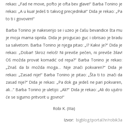
rekao: „Fad ne move, pofto je ofta bev glave!“ Barba Tonino je
rekao: „A u kua! Jedeš ti takvog precjednika!“ Dida je rekao: „Pa
to ti i govovim!“
Barba Tonino je nakeserijo se i uzeo je čašu bevandice šta mu
je moja mama sipnila. Dida je progucao guc i obrisao je bradu
sa salvetom. Barba Tonino je njega pitao: „I? Kakvi je?“ Dida je
rekao: „Dobar! Skroz neloš! Ni previše pečen, ni previše žilav!
Oš možda provat komadić od repa?“ Barba Tonino je rekao:
„Znaš da bi možda moga… Nije znači pokvaren?“ Dida je
rekao: „Zasad nije!“ Barba Tonino je pitao: „Šta ti to znači da
zasad nije?“ Dida je rekao: „Pa dok ga jedeš ne pari pokvaren,
ali…“ Barba Tonino je uletijo: „Ali?“ Dida je rekao: „Ali do ujutro
će se sigurno pritvorit u govno!“
Robi K. (IIIa)
Izvor:
bigblog.tportal.hr/robik3a