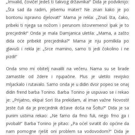
„Imvalid, čoviče! Jedeš ti takvog državnika!“ Dida je podviknijo:
„Šta sad da radim, jebemu mater? Ne znan kako je po
bontonu ispravno djelovat!“ Mama je rekla: „Znaš šta, čako,
pribeki ti njega sa nožom i perunom istovremeno! Ipak je to
precjednik!“ Onda je mala Damjanica uletila: „Mama, a zašto
dida oće pribekit precjednika?“ Mama je nju pomilkila po
glavuši i rekla je: „Srce mamino, samo ti jedi čokolino i ne
pizdi!“
Onda smo mi obitelj navalili na večeru. Nama su se brade
zamastile od ždere i njupačine. Plus je uletilo revijsko
mljackalo i rutavalo. Samo onda je u didin dvor popeo se onaj
didin frend barba Tonino. Barba Tonino je uspuvao se i rekao
je: „Prijatno, ekipa! Sori šta prekidam, al iman važne Novosti!
Jeste čuli da je precjednik države doša na Šoltu?“ Dida je sa
punim ustima rekao: „Ne famo da fmo fuli, nego fmo ga i
pvobali!“ Barba Tonino je pitao: „Pa oćel svratit do općine da
nam pomogne rješit oni problem sa vodovodom?“ Dida je