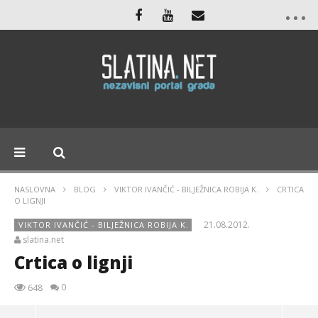
NASLOVNA
BLOG
VIKTOR IVANČIĆ - BILJEŽNICA ROBIJA K.
CRTICA
O LIGNJI
21.08.2012.
VIKTOR IVANČIĆ - BILJEŽNICA ROBIJA K.
slatina.net
Crtica o lignji
0
648