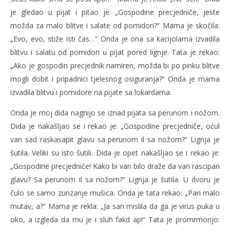
je gledao u pijat i pitao je: „Gospodine precjedniče, jeste
možda za malo blitve i salate od pomidori?“ Mama je skočila:
„Evo, evo, stiže isti čas…“ Onda je ona sa kacijolama izvadila
blitvu i salatu od pomidori u pijat pored lignje. Tata je rekao:
„Ako je gospodin precjednik namiren, možda bi po pinku blitve
mogli dobit i pripadnici tjelesnog osiguranja?“ Onda je mama
izvadila blitvu i pomidore na pijate sa lokardama.
Onda je moj dida nagnijo se iznad pijata sa perunom i nožom.
Dida je nakašljao se i rekao je: „Gospodine precjedniče, oćul
van sad raskasapit glavu sa perunom il sa nožom?“ Lignja je
šutila. Veliki su isto šutili. Dida je opet nakašljao se i rekao je:
„Gospodine precjedniče! Kako bi van bilo draže da van rascipan
glavu? Sa perunom il sa nožom?“ Lignja je šutila. U dvoru je
čulo se samo zunzanje mušica. Onda je tata rekao: „Pari malo
mutav, a?“ Mama je rekla: „Ja san mislila da ga je virus puka u
oko, a izgleda da mu je i sluh fakd ap!“ Tata je promrmorijo: